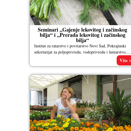
Seminari „Gajenje lekovitog i začinskog
bilja“ i „Prerada lekovitog i začinskog
bilja“
Institut za ratarstvo i povrtarstvo Novi Sad, Pokrajinski
sekretarijat za poljoprivredu, vodoprivredu i šumarstvo, i
Fond „Evropski poslovi“ AP Vojvodine
Više 