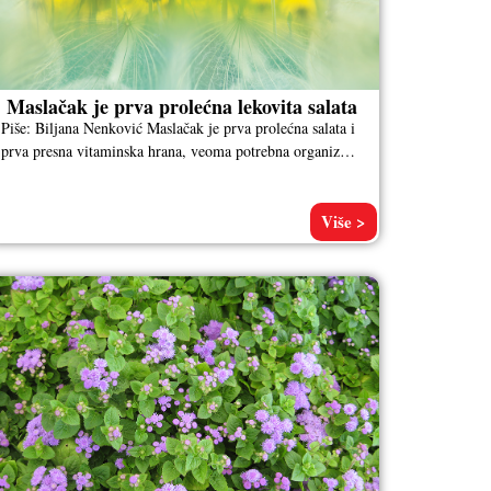
Maslačak je prva prolećna lekovita salata
Piše: Biljana Nenković Maslačak je prva prolećna salata i
prva presna vitaminska hrana, veoma potrebna organizmu
posle dugotrajne zimske ishrane.
Više >