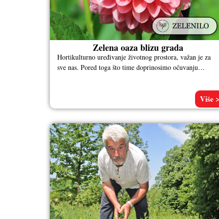
Zelena oaza blizu grada
Hortikulturno uređivanje životnog prostora, važan je za
sve nas. Pored toga što time doprinosimo očuvanju
planete, zelenilom utičemo i na
Više 