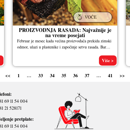
PROIZVODNJA RASADA: Najvažnije je
na vreme posejati
Februar je mesec kada većina proizvođača prekida zimski
odmor, ulazi u plastenike i započinje setvu rasada. Bar
polovina njih profesionalno
>
Više >
<<
1
…
33
34
35
36
37
…
41
>>
lefoni:
81 69 11 54 004
81 21 528171
eljenje pretplate:
81 69 11 54 004