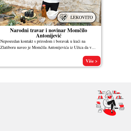
Narodni travar i novinar Momčilo
Antonijević
Neposredan kontakt s prirodom i boravak u kući na
Zlatiboru naveo je Momčila Antonijevića iz Užica da već
kao dete
Više >