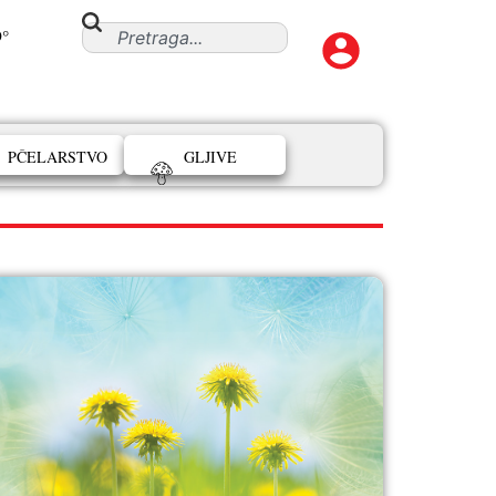
9°
PČELARSTVO
GLJIVE