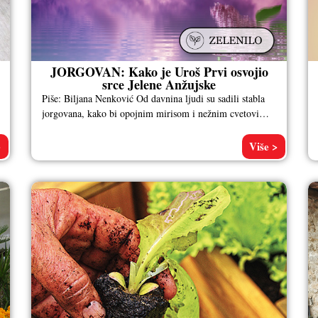
JORGOVAN: Kako je Uroš Prvi osvojio
srce Jelene Anžujske
Piše: Biljana Nenković Od davnina ljudi su sadili stabla
jorgovana, kako bi opojnim mirisom i nežnim cvetovima
oplemenili svoje okućnice.
>
Više >