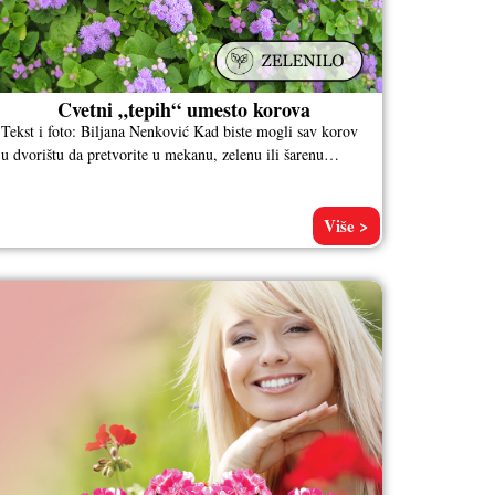
Cvetni „tepih“ umesto korova
Tekst i foto: Biljana Nenković Kad biste mogli sav korov
u dvorištu da pretvorite u mekanu, zelenu ili šarenu
podlogu,
Više >