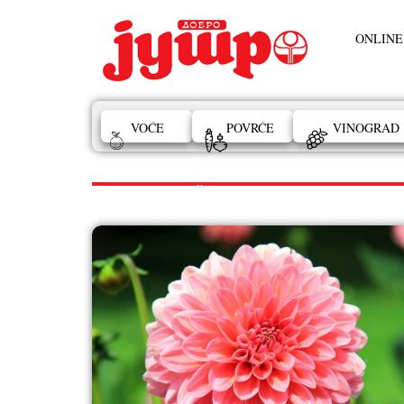
ONLINE
VOĆE
POVRĆE
VINOGRAD
LEKOVITO I ZAČINSKO BILJE