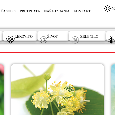
2
 ČASOPIS
PRETPLATA
NAŠA IZDANJA
KONTAKT
LEKOVITO
ŽIVOT
ZELENILO