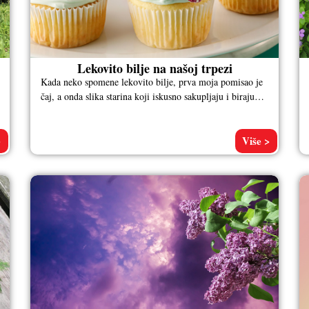
Lekovito bilje na našoj trpezi
Kada neko spomene lekovito bilje, prva moja pomisao je
čaj, a onda slika starina koji iskusno sakupljaju i biraju
svaku
>
Više >