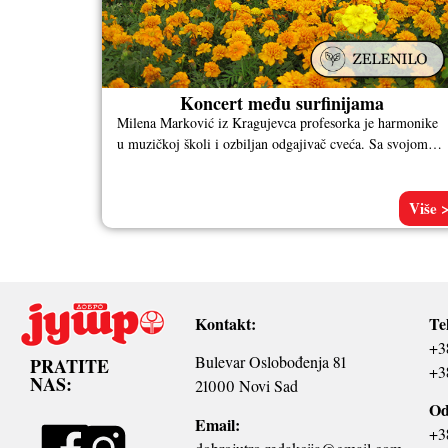
Koncert među surfinijama
Milena Marković iz Kragujevca profesorka je harmonike
u muzičkoj školi i ozbiljan odgajivač cveća. Sa svojom
porodicom je, na imanju
Više 
Kontakt:
Te
+3
Bulevar Oslobođenja 81
PRATITE
+3
NAS:
21000 Novi Sad
Od
Email:
+3