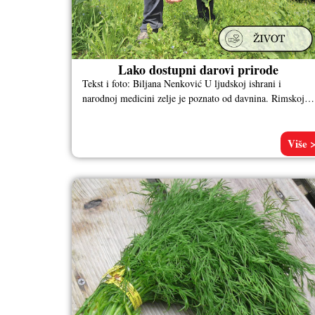
Lako dostupni darovi prirode
Tekst i foto: Biljana Nenković U ljudskoj ishrani i
narodnoj medicini zelje je poznato od davnina. Rimskoj
vojsci je, kako
Više 