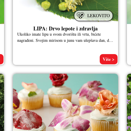
LIPA: Drvo lepote i zdravlja
Ukoliko imate lipu u svom dvorištu ili vrtu, bićete
nagrađeni. Svojim mirisom u junu vam ulepšava dan, dok
će vas
>
Više >