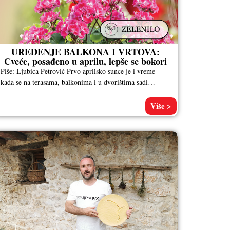
UREĐENJE BALKONA I VRTOVA:
Cveće, posađeno u aprilu, lepše se bokori
Piše: Ljubica Petrović Prvo aprilsko sunce je i vreme
kada se na terasama, balkonima i u dvorištima sadi
sezonsko cveće.
Više >