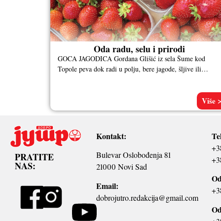
Oda radu, selu i prirodi
GOCA JAGODICA Gordana Glišić iz sela Šume kod
Topole peva dok radi u polju, bere jagode, šljive ili
paradajz. Kad
Više 
Kontakt:
Te
+3
Bulevar Oslobođenja 81
PRATITE
+3
NAS:
21000 Novi Sad
Od
Email:
+3
dobrojutro.redakcija@gmail.com
Od