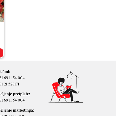
>
lefoni:
81 69 11 54 004
81 21 528171
eljenje pretplate:
81 69 11 54 004
eljenje marketinga: