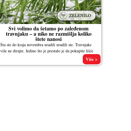
Svi volimo da šetamo po zaleđenom
travnjaku – a niko ne razmišlja koliko
štete nanosi
Šta ste do kraja novembra uradili uradili ste. Travnjake
više ne dirajte. Jedino što je prestalo je da pokupite lišće
Više >