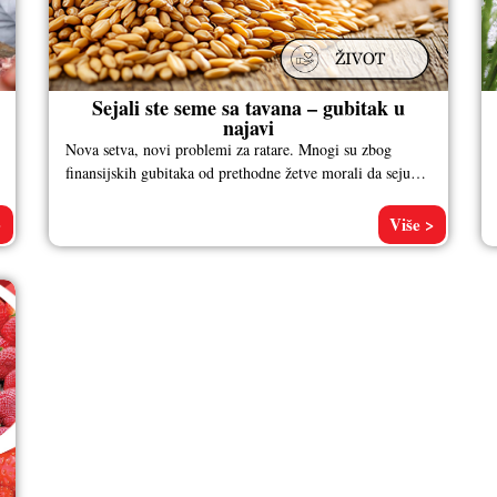
Sejali ste seme sa tavana – gubitak u
najavi
Nova setva, novi problemi za ratare. Mnogi su zbog
finansijskih gubitaka od prethodne žetve morali da seju
„tavansko zrno“, što
>
Više >