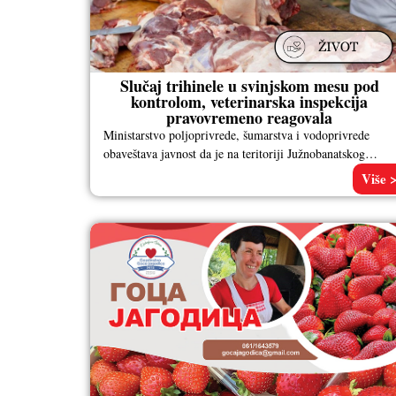
Slučaj trihinele u svinjskom mesu pod
kontrolom, veterinarska inspekcija
pravovremeno reagovala
Ministarstvo poljoprivrede, šumarstva i vodoprivrede
obaveštava javnost da je na teritoriji Južnobanatskog
okruga utvrđen slučaj trihineloze kod svinjskog mesa, kao
Više 