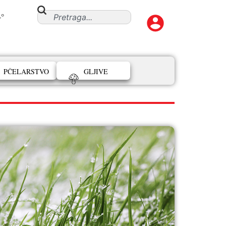
4°
PČELARSTVO
GLJIVE