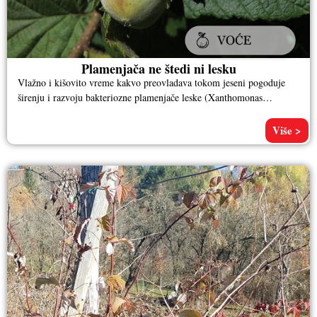
Plamenjača ne štedi ni lesku
Vlažno i kišovito vreme kakvo preovladava tokom jeseni pogoduje
širenju i razvoju bakteriozne plamenjače leske (Xanthomonas
arboricola pv.corylina). Ukoliko se
Više >