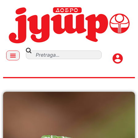
aleksandar zdravković