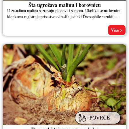
Šta ugrožava malinu i borovnicu
U zasadima malina sazrevaju plodovi i semena. Ukoliko se na lovnim
klopkama registruje prisustvo odraslih jedinki Drosophile suzukii,
preporučuje se
Više >