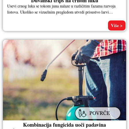
Duvanski trips na crnom luku
Usevi crnog luka se tokom juna nalaze u različitim fazama razvoja
listova. Ukoliko se vizuelnim pregledom utvrdi prisustvo larvi
duvanovog
Više >
Kombinacija fungicida uoči padavina