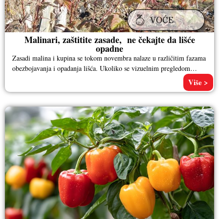
Malinari, zaštitite zasade, ne čekajte da lišće
opadne
Zasadi malina i kupina se tokom novembra nalaze u različitim fazama
obezbojavanja i opadanja lišća. Ukoliko se vizuelnim pregledom
maline
Više >