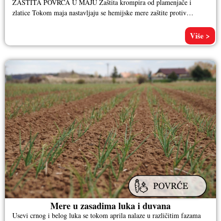
ZAŠTITA POVRĆA U MAJU Zaštita krompira od plamenjače i
zlatice Tokom maja nastavljaju se hemijske mere zaštite protiv
prouzrokovača plamenjače
Više >
Mere u zasadima luka i duvana
Usevi crnog i belog luka se tokom aprila nalaze u različitim fazama