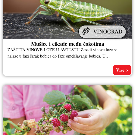
Mušice i cikade među čokotima
ZAŠTITA VINOVE LOZE U AVGUSTU Zasadi vinove loze se
nalaze u fazi šarak bobica do faze omekšavanje bobica. U
vinogradima
Više >