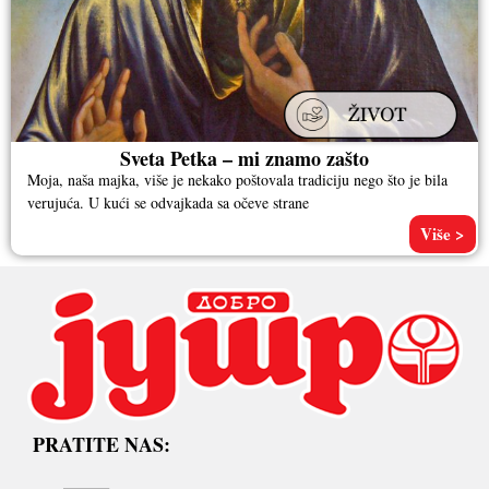
Sveta Petka – mi znamo zašto
Moja, naša majka, više je nekako poštovala tradiciju nego što je bila
verujuća. U kući se odvajkada sa očeve strane
Više >
PRATITE NAS: