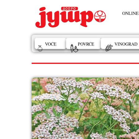
ONLINE
VOĆE
POVRĆE
VINOGRAD
hajducka trava lekovito bilje