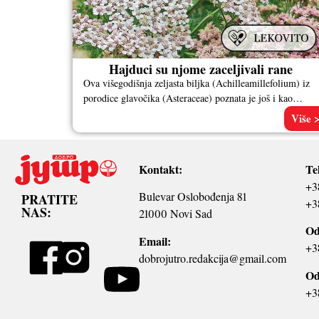
Hajduci su njome zaceljivali rane
Ova višegodišnja zeljasta biljka (Achilleamillefolium) iz
porodice glavočika (Asteraceae) poznata je još i kao
hajdučica, sporiš, stolisnik, jalovi mesečnjak i
Više 
Kontakt:
Te
+3
Bulevar Oslobođenja 81
PRATITE
+3
NAS:
21000 Novi Sad
Od
Email:
+3
dobrojutro.redakcija@gmail.com
Od
+3