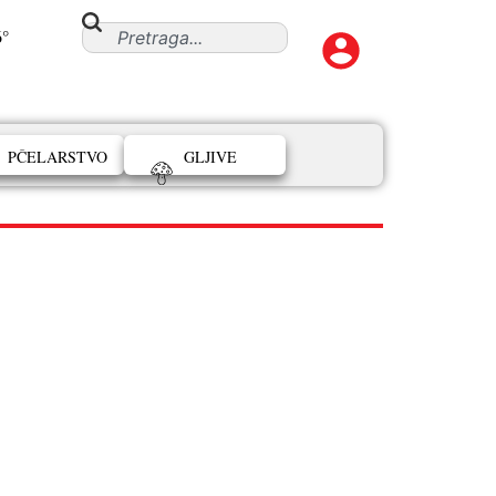
6°
PČELARSTVO
GLJIVE