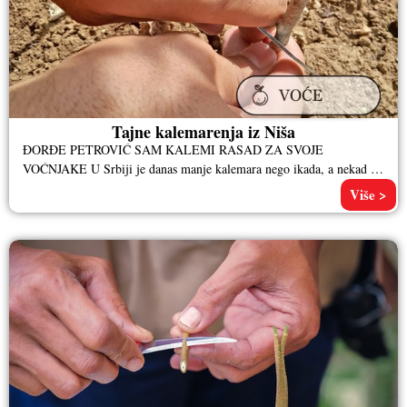
Tajne kalemarenja iz Niša
ĐORĐE PETROVIĆ SAM KALEMI RASAD ZA SVOJE
VOĆNJAKE U Srbiji je danas manje kalemara nego ikada, a nekad je
ovo
Više >