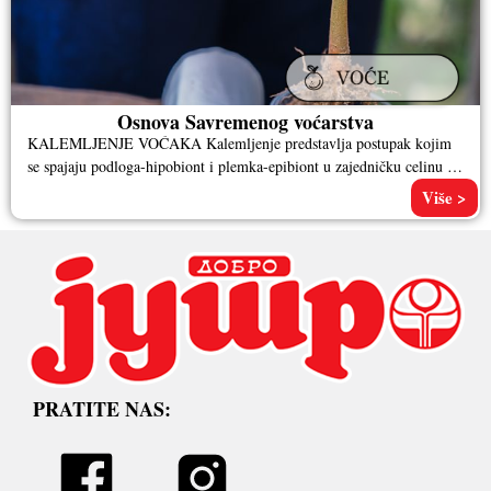
Osnova Savremenog voćarstva
KALEMLJENJE VOĆAKA Kalemljenje predstavlja postupak kojim
se spajaju podloga-hipobiont i plemka-epibiont u zajedničku celinu –
kalem. Ono predstavlja osnovu savremenog
Više >
PRATITE NAS: