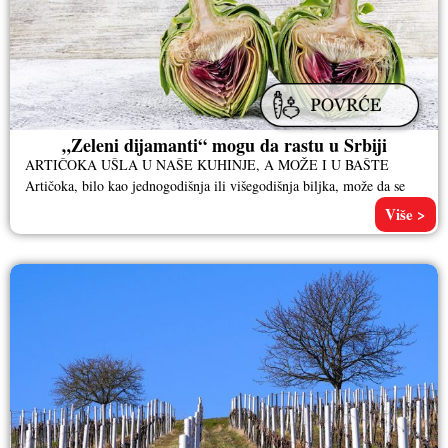
„Zeleni dijamanti“ mogu da rastu u Srbiji
ARTIČOKA UŠLA U NAŠE KUHINJE, A MOŽE I U BAŠTE
Artičoka, bilo kao jednogodišnja ili višegodišnja biljka, može da se
Više >