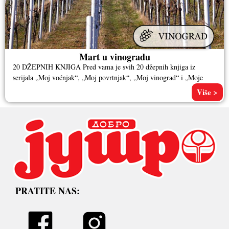
Mart u vinogradu
20 DŽEPNIH KNJIGA Pred vama je svih 20 džepnih knjiga iz
serijala „Moj voćnjak“, „Moj povrtnjak“, „Moj vinograd“ i „Moje
Više >
PRATITE NAS: