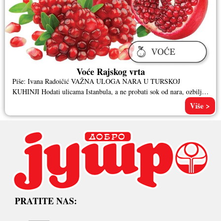
Voće Rajskog vrta
Piše: Ivana Radoičić VAŽNA ULOGA NARA U TURSKOJ
KUHINJI Hodati ulicama Istanbula, a ne probati sok od nara, ozbiljan
je
Više >
PRATITE NAS: