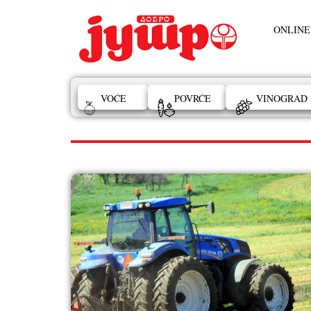
ONLINE
VOĆE
POVRĆE
VINOGRAD
sastanak