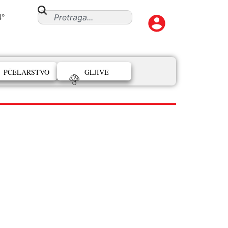
4°
PČELARSTVO
GLJIVE