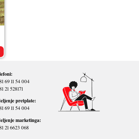
>
lefoni:
81 69 11 54 004
81 21 528171
eljenje pretplate:
81 69 11 54 004
eljenje marketinga:
81 21 6623 068