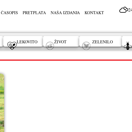
2
 ČASOPIS
PRETPLATA
NAŠA IZDANJA
KONTAKT
LEKOVITO
ŽIVOT
ZELENILO