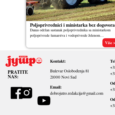
Poljoprivrednici i ministarka bez dogovora
Danas održan sastanak poljoprivrednika sa ministarkom
poljoprivrede šumarstva i vodoprivrede Jelenom
Tanasković i njenim timom završen je bez vidljivih
Više 
rezultata.
Kontakt:
Te
+3
Bulevar Oslobođenja 81
PRATITE
+3
NAS:
21000 Novi Sad
Od
Email:
+3
dobrojutro.redakcija@gmail.com
Od
+3