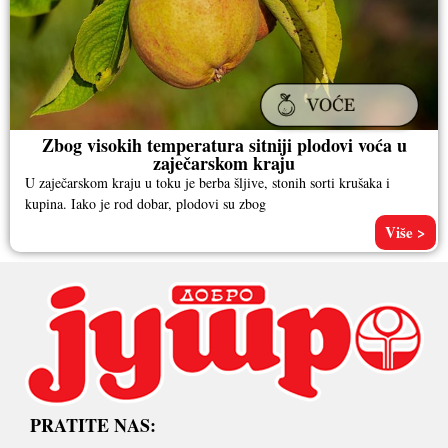
Zbog visokih temperatura sitniji plodovi voća u
zaječarskom kraju
U zaječarskom kraju u toku je berba šljive, stonih sorti krušaka i
kupina. Iako je rod dobar, plodovi su zbog
Više >
PRATITE NAS: