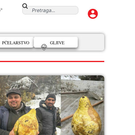
3°
PČELARSTVO
GLJIVE