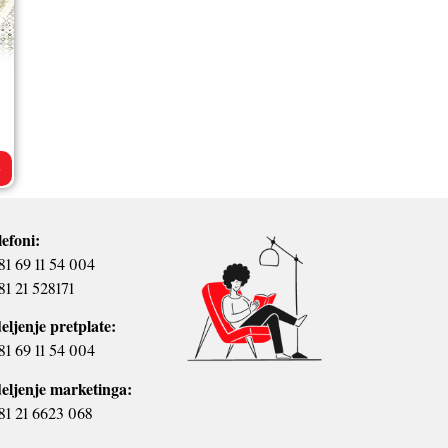
>
lefoni:
81 69 11 54 004
81 21 528171
eljenje pretplate:
81 69 11 54 004
eljenje marketinga:
81 21 6623 068