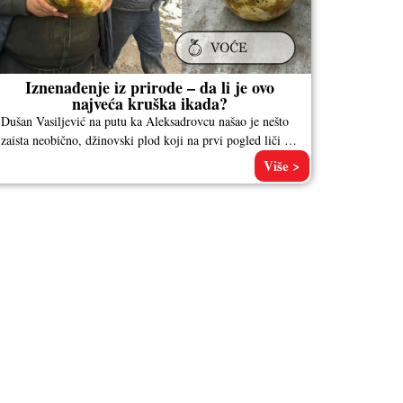
Iznenađenje iz prirode – da li je ovo
najveća kruška ikada?
Dušan Vasiljević na putu ka Aleksadrovcu našao je nešto
zaista neobično, džinovski plod koji na prvi pogled liči na
krušku,
Više >