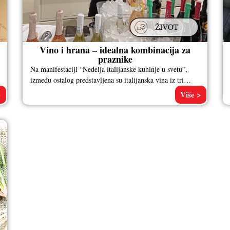
Vino i hrana – idealna kombinacija za
praznike
Na manifestaciji “Nedelja italijanske kuhinje u svetu”,
između ostalog predstavljena su italijanska vina iz tri
renomirane vinarije: Picolato, Reboli i
>
Više >