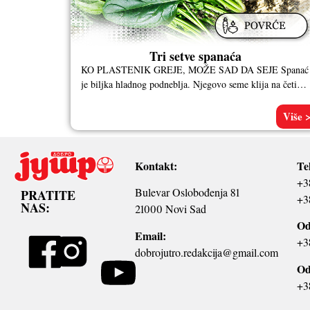
Tri setve spanaća
KO PLASTENIK GREJE, MOŽE SAD DA SEJE Spanać
je biljka hladnog podneblja. Njegovo seme klija na četiri
stepena, a biljka
Više 
Kontakt:
Te
+3
Bulevar Oslobođenja 81
PRATITE
+3
NAS:
21000 Novi Sad
Od
Email:
+3
dobrojutro.redakcija@gmail.com
Od
+3