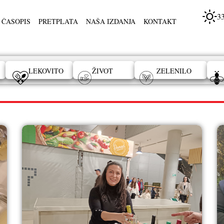
3
 ČASOPIS
PRETPLATA
NAŠA IZDANJA
KONTAKT
LEKOVITO
ŽIVOT
ZELENILO