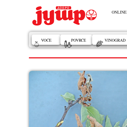
ONLINE
VOĆE
POVRĆE
VINOGRAD
STRUKA