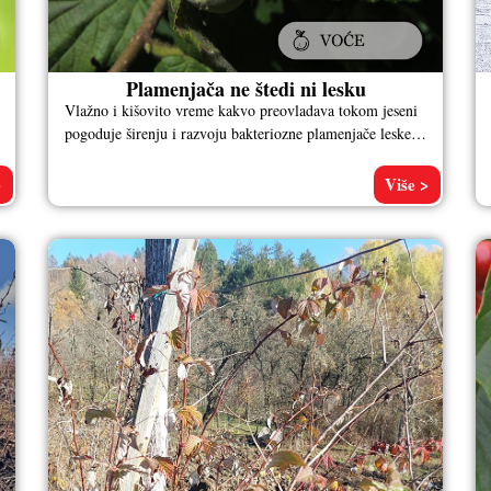
Plamenjača ne štedi ni lesku
Vlažno i kišovito vreme kakvo preovladava tokom jeseni
pogoduje širenju i razvoju bakteriozne plamenjače leske
(Xanthomonas arboricola pv.corylina). Ukoliko se
>
Više >