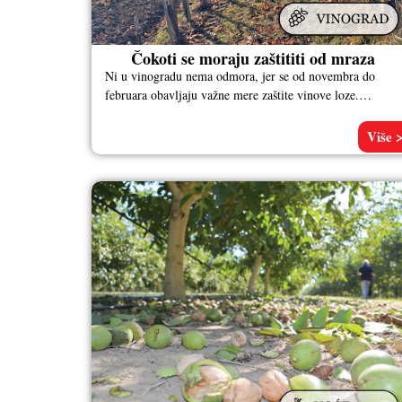
Čokoti se moraju zaštititi od mraza
Ni u vinogradu nema odmora, jer se od novembra do
februara obavljaju važne mere zaštite vinove loze.
Nemanja Arsenijević, vinogradar
Više 