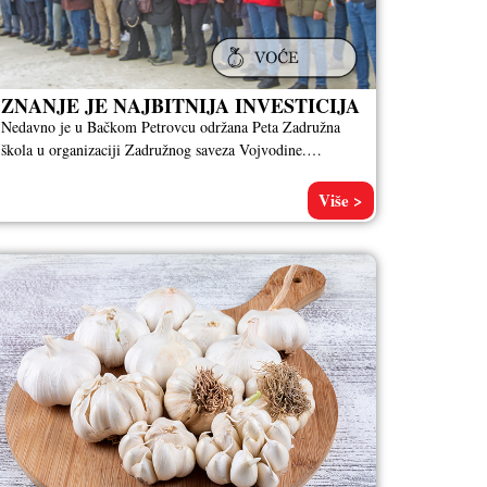
ZNANJE JE NAJBITNIJA INVESTICIJA
Nedavno je u Bačkom Petrovcu održana Peta Zadružna
škola u organizaciji Zadružnog saveza Vojvodine.
Predavači su bili Prof. dr Žarko
Više >