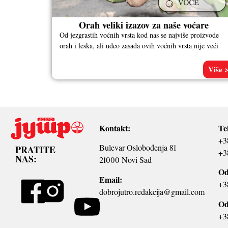
Orah veliki izazov za naše voćare
Od jezgrastih voćnih vrsta kod nas se najviše proizvode
orah i leska, ali udeo zasada ovih voćnih vrsta nije veći
Više 
Kontakt:
Te
+3
Bulevar Oslobođenja 81
PRATITE
+3
NAS:
21000 Novi Sad
Od
Email:
+3
dobrojutro.redakcija@gmail.com
Od
+3