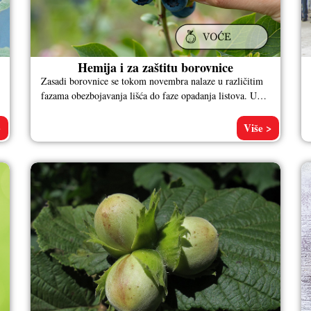
Hemija i za zaštitu borovnice
Zasadi borovnice se tokom novembra nalaze u različitim
fazama obezbojavanja lišća do faze opadanja listova. U
fazi kada opadne 70
>
Više >