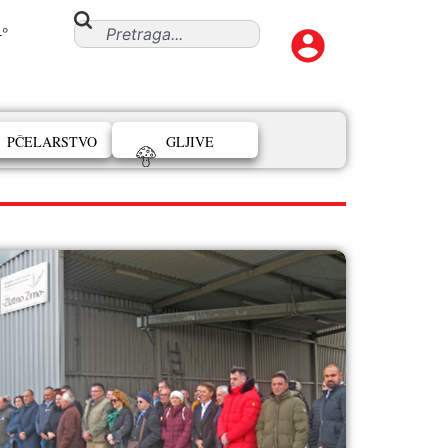
4°
PČELARSTVO
GLJIVE