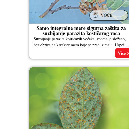
Samo integralne mere sigurna zaštita za
suzbijanje parazita koštičavog voća
Suzbijanje parazita koštičavih voćaka, veoma je složeno,
bez obzira na karakter mera koje se preduzimaju. Uspešna
zaštita se može postići
Više 