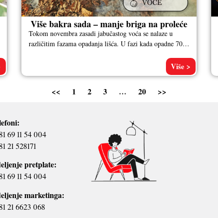
Više bakra sada – manje briga na proleće
Tokom novembra zasadi jabučastog voća se nalaze u
različitim fazama opadanja lišća. U fazi kada opadne 70%
lisne mase poljoprivrednim
>
Više >
<<
1
2
3
…
20
>>
lefoni:
81 69 11 54 004
81 21 528171
eljenje pretplate:
81 69 11 54 004
eljenje marketinga:
81 21 6623 068