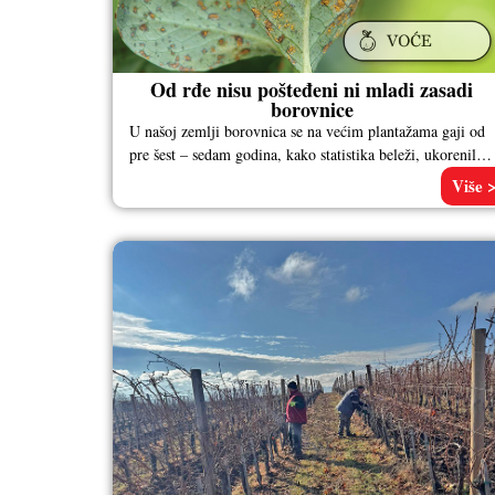
Od rđe nisu pošteđeni ni mladi zasadi
borovnice
U našoj zemlji borovnica se na većim plantažama gaji od
pre šest – sedam godina, kako statistika beleži, ukorenila
se
Više 