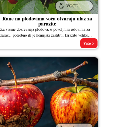
Rane na plodovima voća otvaraju ulaz za
parazite
Za vreme dozrevanja plodova, u povoljnim uslovima za
zarazu, potrebno ih je hemijski zaštititi. Izrazito velike
zaraze javljaju se ako,
Više >