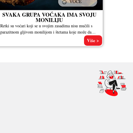
SVAKA GRUPA VOĆAKA IMA SVOJU
MONILIJU
Retki su voćari koji se u svojim zasadima nisu mučili s
parazitnom gljivom monilijom i štetama koje može da
napravi
Više >