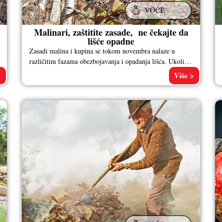
Malinari, zaštitite zasade, ne čekajte da
lišće opadne
Zasadi malina i kupina se tokom novembra nalaze u
različitim fazama obezbojavanja i opadanja lišća. Ukoliko
se vizuelnim pregledom maline
>
Više >