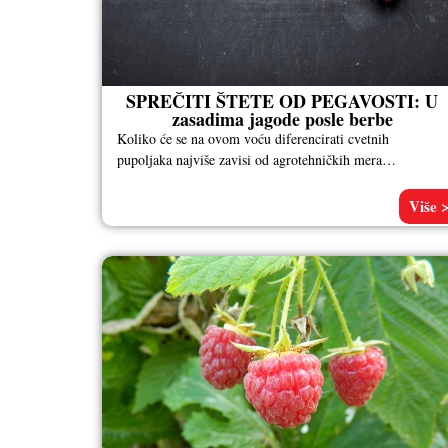
SPREČITI ŠTETE OD PEGAVOSTI: U
zasadima jagode posle berbe
Koliko će se na ovom voću diferencirati cvetnih
pupoljaka najviše zavisi od agrotehničkih mera
primenjenih posle berbe – uklanjanje stolona,
Više 