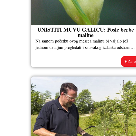
UNIŠTITI MUVU GALICU: Posle berbe
maline
Na samom početku ovog meseca malinu bi valjalo još
jednom detaljno pregledati i sa svakog izdanka odstraniti
vidljiva zadebljanja. U
Više 