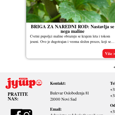
BRIGA ZA NAREDNI ROD: Nastavlja se
nega maline
Cvetni pupoljci maline obrazuju se krajem leta i tokom
jeseni. Ovo je dugotrajan i veoma složen proces, koji se
na
Više 
Kontakt:
Te
+3
Bulevar Oslobođenja 81
PRATITE
+3
NAS:
21000 Novi Sad
Od
Email:
+3