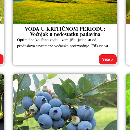
VODA U KRITIČNOM PERIODU:
Voćnjak u nedostatku padavina
Optimalne količine vode u zemljištu jedan su od
preduslova savremene voćarske proizvodnje. Efikasnost
navodnjavanja zavisi i od vremena kada se
>
Više >