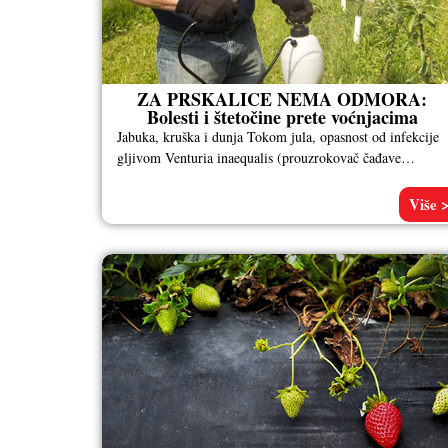
ZA PRSKALICE NEMA ODMORA:
Bolesti i štetočine prete voćnjacima
Jabuka, kruška i dunja Tokom jula, opasnost od infekcije
gljivom Venturia inaequalis (prouzrokovač čađave
krastavosti jabuke), mnogo je manja u
Više 