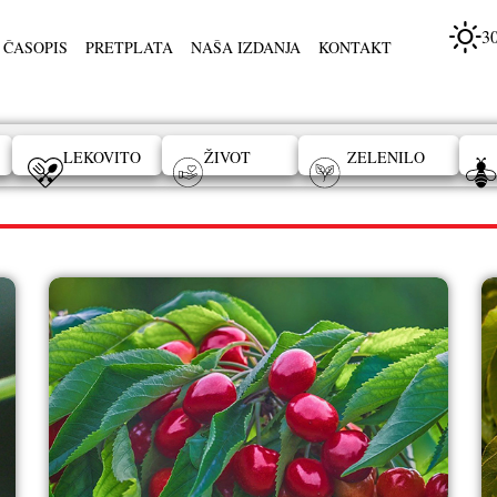
3
 ČASOPIS
PRETPLATA
NAŠA IZDANJA
KONTAKT
LEKOVITO
ŽIVOT
ZELENILO