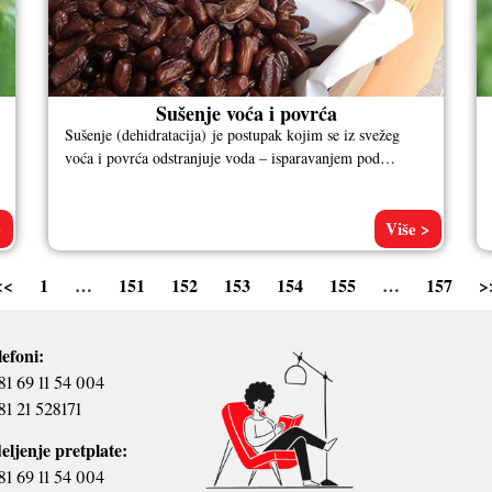
Sušenje voća i povrća
Sušenje (dehidratacija) je postupak kojim se iz svežeg
voća i povrća odstranjuje voda – isparavanjem pod
kontrolisanim uslovima temperature, vlažnosti i
>
Više >
<<
1
…
151
152
153
154
155
…
157
>
lefoni:
81 69 11 54 004
81 21 528171
eljenje pretplate:
81 69 11 54 004