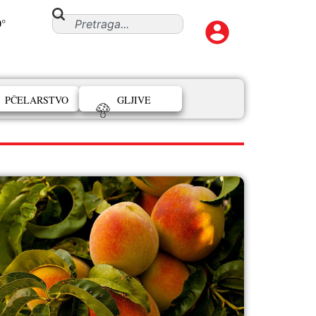
0°
PČELARSTVO
GLJIVE