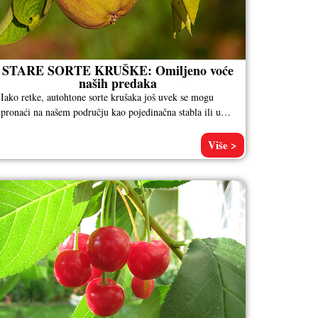
STARE SORTE KRUŠKE: Omiljeno voće
naših predaka
Iako retke, autohtone sorte krušaka još uvek se mogu
pronaći na našem području kao pojedinačna stabla ili u
manjim zasadima.
Više >