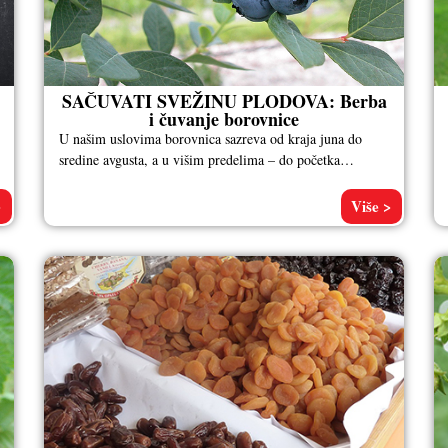
SAČUVATI SVEŽINU PLODOVA: Berba
i čuvanje borovnice
U našim uslovima borovnica sazreva od kraja juna do
sredine avgusta, a u višim predelima – do početka
septembra. Vreme
>
Više >