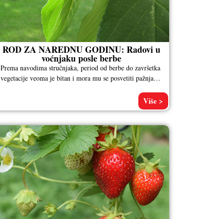
ROD ZA NAREDNU GODINU: Radovi u
voćnjaku posle berbe
Prema navodima stručnjaka, period od berbe do završetka
vegetacije veoma je bitan i mora mu se posvetiti pažnja da
bi
Više >