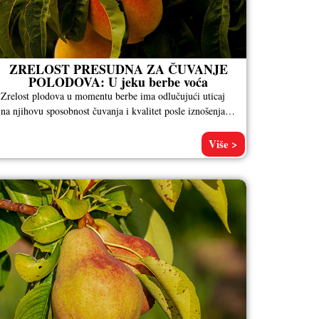
ZRELOST PRESUDNA ZA ČUVANJE
POLODOVA: U jeku berbe voća
Zrelost plodova u momentu berbe ima odlučujući uticaj
na njihovu sposobnost čuvanja i kvalitet posle iznošenja iz
skladišta. Oni koji
Više >