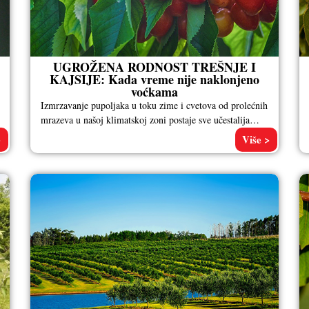
UGROŽENA RODNOST TREŠNJE I
KAJSIJE: Kada vreme nije naklonjeno
voćkama
Izmrzavanje pupoljaka u toku zime i cvetova od prolećnih
mrazeva u našoj klimatskoj zoni postaje sve učestalija
pojava. To se
>
Više >