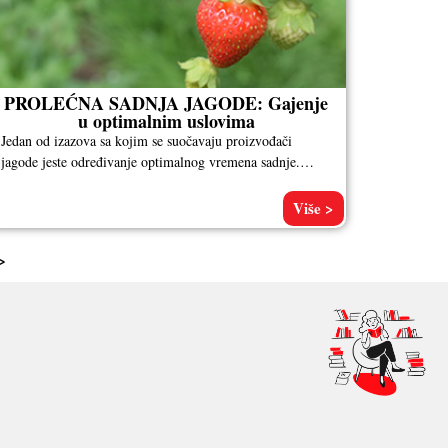
PROLEĆNA SADNJA JAGODE: Gajenje
u optimalnim uslovima
Jedan od izazova sa kojim se suočavaju proizvođači
jagode jeste određivanje optimalnog vremena sadnje.
Kada je u pitanju podizanje zasada
Više >
>