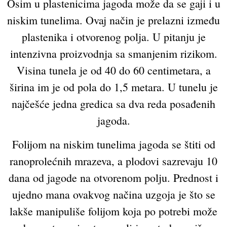
Osim u plastenicima jagoda može da se gaji i u
niskim tunelima. Ovaj način je prelazni između
plastenika i otvorenog polja. U pitanju je
intenzivna proizvodnja sa smanjenim rizikom.
Visina tunela je od 40 do 60 centimetara, a
širina im je od pola do 1,5 metara. U tunelu je
najčešće jedna gredica sa dva reda posađenih
jagoda.
Folijom na niskim tunelima jagoda se štiti od
ranoprolećnih mrazeva, a plodovi sazrevaju 10
dana od jagode na otvorenom polju. Prednost i
ujedno mana ovakvog načina uzgoja je što se
lakše manipuliše folijom koja po potrebi može