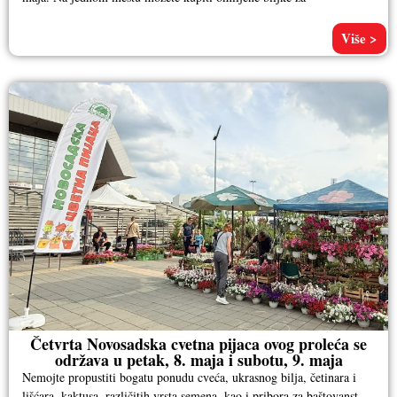
Više >
Četvrta Novosadska cvetna pijaca ovog proleća se
održava u petak, 8. maja i subotu, 9. maja
Nemojte propustiti bogatu ponudu cveća, ukrasnog bilja, četinara i
lišćara, kaktusa, različitih vrsta semena, kao i pribora za baštovanstvo.