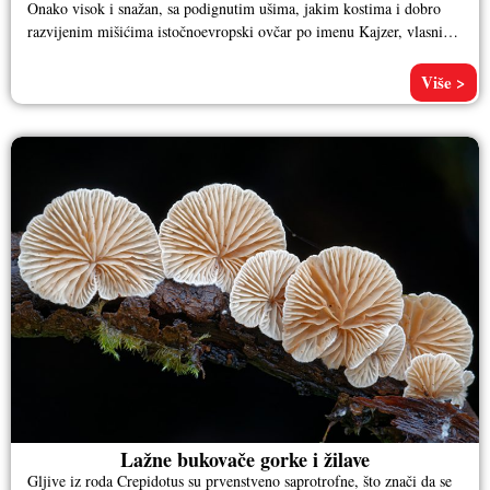
Onako visok i snažan, sa podignutim ušima, jakim kostima i dobro
razvijenim mišićima istočnoevropski ovčar po imenu Kajzer, vlasnika
Aleksandra
Više >
Lažne bukovače gorke i žilave
Gljive iz roda Crepidotus su prvenstveno saprotrofne, što znači da se