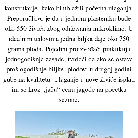
konstrukcije, kako bi ublažili početna ulaganja.
Preporučljivo je da u jednom plasteniku bude
oko 550 živića zbog održavanja mikroklime. U
idealnim uslovima jedna biljka daje oko 750
grama ploda. Pojedini proizvođači praktikuju
jednogodišnje zasade, tvrdeći da ako se ostave
prošlogodišnje biljke, plodovi u drugoj godini
gube na kvalitetu. Ulaganje u nove živiće isplati
im se kroz „jaču“ cenu jagode na početku
sezone.