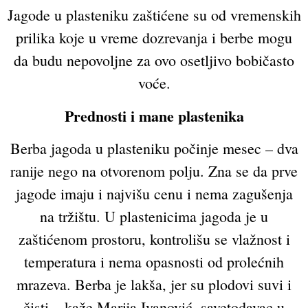
Jagode u plasteniku zaštićene su od vremenskih
prilika koje u vreme dozrevanja i berbe mogu
da budu nepovoljne za ovo osetljivo bobičasto
voće.
Prednosti i mane plastenika
Berba jagoda u plasteniku počinje mesec – dva
ranije nego na otvorenom polju. Zna se da prve
jagode imaju i najvišu cenu i nema zagušenja
na tržištu. U plastenicima jagoda je u
zaštićenom prostoru, kontrolišu se vlažnost i
temperatura i nema opasnosti od prolećnih
mrazeva. Berba je lakša, jer su plodovi suvi i
čisti – kaže Marija Ivanović, savetodavac u