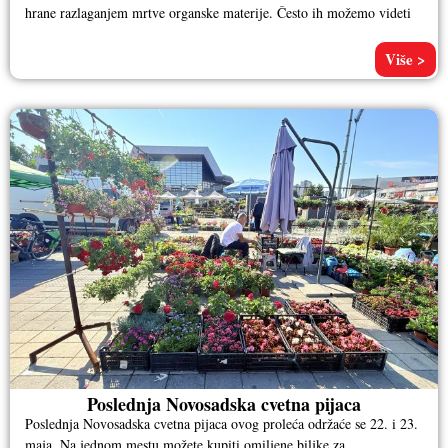
hrane razlaganjem mrtve organske materije. Često ih možemo videti
Više >
Poslednja Novosadska cvetna pijaca
Poslednja Novosadska cvetna pijaca ovog proleća održaće se 22. i 23.
maja. Na jednom mestu možete kupiti omiljene biljke za