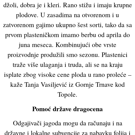
džoli, dobra je i kleri. Rano stižu i imaju krupne
plodove. U zasadima na otvorenom i u
zatvorenom gajimo ukupno šest sorti, tako da sa
prvom plasteničkom imamo berbu od aprila do
juna meseca. Kombinujući obe vrste
proizvodnje produžili smo sezonu. Plastenici
traže više ulaganja i truda, ali se na kraju
isplate zbog visoke cene ploda u rano proleće –
kaže Tanja Vasiljević iz Gornje Trnave kod
Topole.
Pomoć države dragocena
Odgajivači jagoda mogu da računaju i na
državne i lokalne subvencije za nabavku folija i