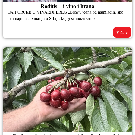
Roditis – i vino i hrana
DAH GRČKE U VINARIJI BREG „Breg“, jedna od najmlađih, ako
ne i najmlađa vinarija u Srbiji, kojoj se može samo
Više >