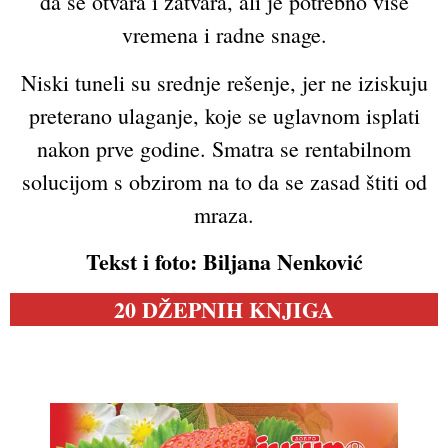
da se otvara i zatvara, ali je potrebno više
vremena i radne snage.
Niski tuneli su srednje rešenje, jer ne iziskuju
preterano ulaganje, koje se uglavnom isplati
nakon prve godine. Smatra se rentabilnom
solucijom s obzirom na to da se zasad štiti od
mraza.
Tekst i foto: Biljana Nenković
20 DŽEPNIH KNJIGA