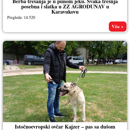
Berba trešanja je u punom jeku. Svaka trešnja
posebna i slatka u ZZ AGRODUNAV u
Karavukovu
Pregleda: 14.520
Više >
Istočnoevropski ovčar Kajzer – pas sa dušom