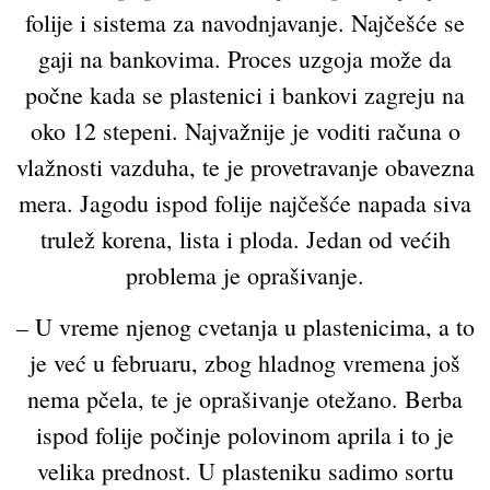
folije i sistema za navodnjavanje. Najčešće se
gaji na bankovima. Proces uzgoja može da
počne kada se plastenici i bankovi zagreju na
oko 12 stepeni. Najvažnije je voditi računa o
vlažnosti vazduha, te je provetravanje obavezna
mera. Jagodu ispod folije najčešće napada siva
trulež korena, lista i ploda. Jedan od većih
problema je oprašivanje.
– U vreme njenog cvetanja u plastenicima, a to
je već u februaru, zbog hladnog vremena još
nema pčela, te je oprašivanje otežano. Berba
ispod folije počinje polovinom aprila i to je
velika prednost. U plasteniku sadimo sortu