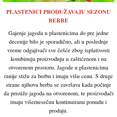
PLASTENICI PRODUŽAVAJU SEZONU
BERBE
Gajenje jagoda u plastenicima do pre jedne
decenije bilo je sporadično, ali u poslednje
vreme odgajivači sve češće zbog isplativosti
kombinuju proizvodnju u zaštićenom i na
otvorenom prostoru. Jagode u plastenicima
ranije stižu za berbu i imaju višu cenu. S druge
strane njihova berba se završava kada počinje
da pristiže jagoda na otvorenom, te proizvođači
imaju višemesečnu kontinuiranu ponudu i
prodaju.