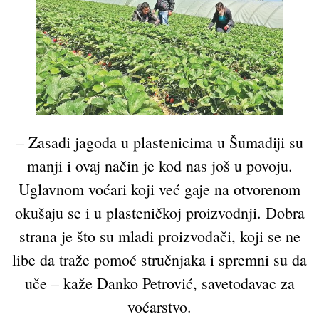
– Zasadi jagoda u plastenicima u Šumadiji su
manji i ovaj način je kod nas još u povoju.
Uglavnom voćari koji već gaje na otvorenom
okušaju se i u plasteničkoj proizvodnji. Dobra
strana je što su mlađi proizvođači, koji se ne
libe da traže pomoć stručnjaka i spremni su da
uče – kaže Danko Petrović, savetodavac za
voćarstvo.