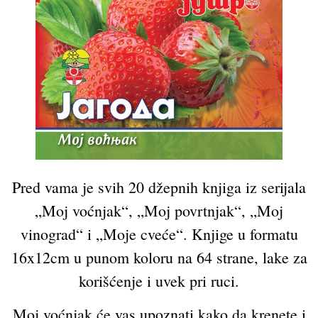
Pred vama je svih 20 džepnih knjiga iz serijala
„Moj voćnjak“, „Moj povrtnjak“, „Moj
vinograd“ i „Moje cveće“. Knjige u formatu
16x12cm u punom koloru na 64 strane, lake za
korišćenje i uvek pri ruci.
Moj voćnjak će vas upoznati kako da krenete i