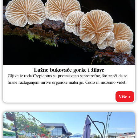
Lažne bukovače gorke i žilave
Gljive iz roda Crepidotus su prvenstveno saprotrofne, što znači da se
hrane razlaganjem mrtve organske materije. Često ih možemo videti
Više >