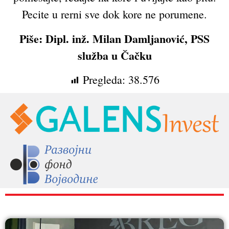
Pecite u rerni sve dok kore ne porumene.
Piše: Dipl. inž. Milan Damljanović, PSS
služba u Čačku
Pregleda:
38.576
RAZNO