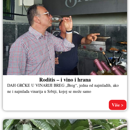
Roditis – i vino i hrana
DAH GRČKE U VINARIJI BREG „Breg“, jedna od najmlađih, ako
ne i najmlađa vinarija u Srbiji, kojoj se može samo
Više >