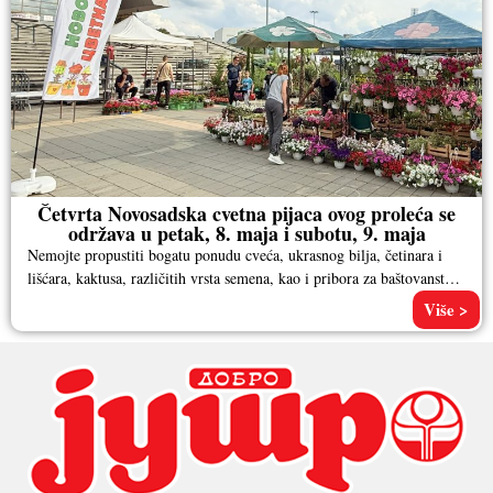
Četvrta Novosadska cvetna pijaca ovog proleća se
održava u petak, 8. maja i subotu, 9. maja
Nemojte propustiti bogatu ponudu cveća, ukrasnog bilja, četinara i
lišćara, kaktusa, različitih vrsta semena, kao i pribora za baštovanstvo.
Pored
Više >