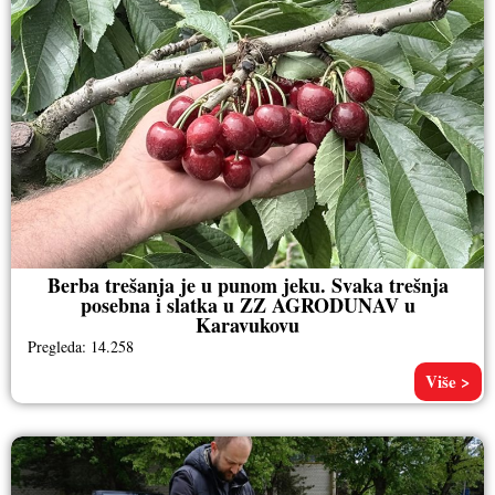
Berba trešanja je u punom jeku. Svaka trešnja
posebna i slatka u ZZ AGRODUNAV u
Karavukovu
Pregleda: 14.258
Više >