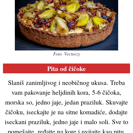
Foto. Vecteezy
Pita od čičoke
Slaniš zanimljivog i neobičnog ukusa. Treba
vam pakovanje heljdinih kora, 5-6 čičoka,
morska so, jedno jaje, jedan praziluk. Skuvajte
čičoku, iseckajte je na sitne komadiće, dodajte
iseckani praziluk, jedno jaje i malo soli. Sve to
pomešajte, ređajte na kore i uvijajte kao pitu.