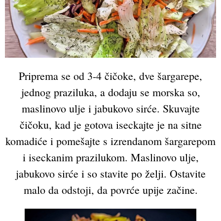
Priprema se od 3-4 čičoke, dve šargarepe,
jednog praziluka, a dodaju se morska so,
maslinovo ulje i jabukovo sirće. Skuvajte
čičoku, kad je gotova iseckajte je na sitne
komadiće i pomešajte s izrendanom šargarepom
i iseckanim prazilukom. Maslinovo ulje,
jabukovo sirće i so stavite po želji. Ostavite
malo da odstoji, da povrće upije začine.