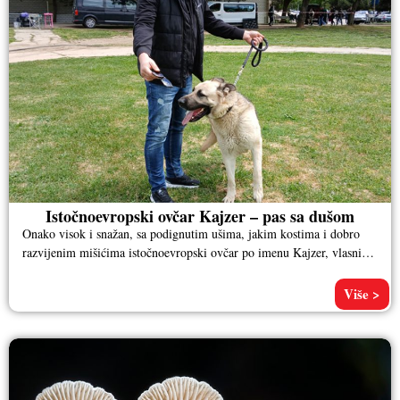
Istočnoevropski ovčar Kajzer – pas sa dušom
Onako visok i snažan, sa podignutim ušima, jakim kostima i dobro
razvijenim mišićima istočnoevropski ovčar po imenu Kajzer, vlasnika
Aleksandra
Više >