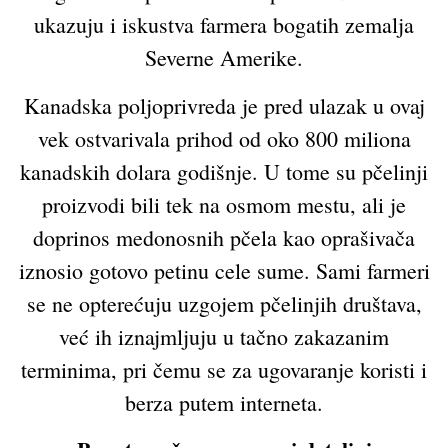
ukazuju i iskustva farmera bogatih zemalja
Severne Amerike.
Kanadska poljoprivreda je pred ulazak u ovaj
vek ostvarivala prihod od oko 800 miliona
kanadskih dolara godišnje. U tome su pčelinji
proizvodi bili tek na osmom mestu, ali je
doprinos medonosnih pčela kao oprašivača
iznosio gotovo petinu cele sume. Sami farmeri
se ne opterećuju uzgojem pčelinjih društava,
već ih iznajmljuju u tačno zakazanim
terminima, pri čemu se za ugovaranje koristi i
berza putem interneta.