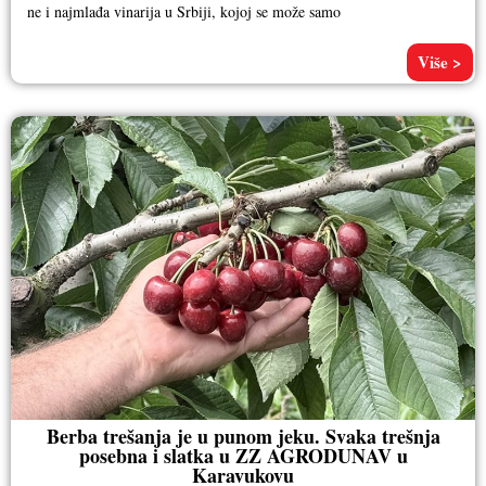
ne i najmlađa vinarija u Srbiji, kojoj se može samo
Više >
Berba trešanja je u punom jeku. Svaka trešnja
posebna i slatka u ZZ AGRODUNAV u
Karavukovu