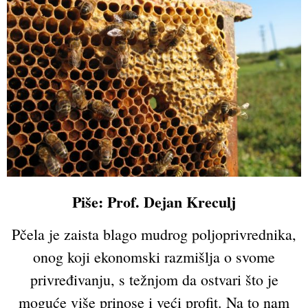
Piše: Prof. Dejan Kreculj
Pčela je zaista blago mudrog poljoprivrednika,
onog koji ekonomski razmišlja o svome
privređivanju, s težnjom da ostvari što je
moguće više prinose i veći profit. Na to nam