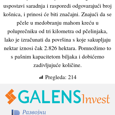
uspostavi saradnja i rasporedi odgovarajući broj
košnica, i prinosi će biti značajni. Znajući da se
pčele u medobranju mahom kreću u
poluprečniku od tri kilometra od pčelinjaka,
lako je izračunati da površina s koje sakupljaju
nektar iznosi čak 2.826 hektara. Pomnožimo to
s pašnim kapacitetom biljaka i dobićemo
zadivljujuće količine.
Pregleda:
214