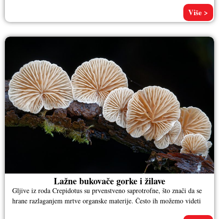
Više >
Lažne bukovače gorke i žilave
Gljive iz roda Crepidotus su prvenstveno saprotrofne, što znači da se
hrane razlaganjem mrtve organske materije. Često ih možemo videti