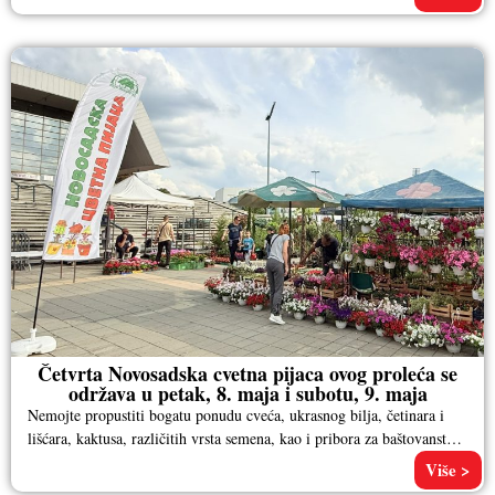
Četvrta Novosadska cvetna pijaca ovog proleća se
održava u petak, 8. maja i subotu, 9. maja
Nemojte propustiti bogatu ponudu cveća, ukrasnog bilja, četinara i
lišćara, kaktusa, različitih vrsta semena, kao i pribora za baštovanstvo.
Pored
Više >