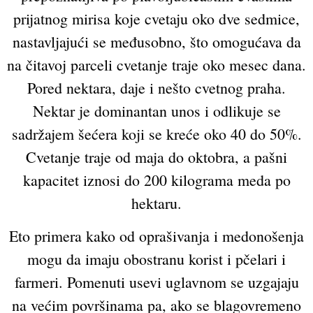
prijatnog mirisa koje cvetaju oko dve sedmice,
nastavljajući se međusobno, što omogućava da
na čitavoj parceli cvetanje traje oko mesec dana.
Pored nektara, daje i nešto cvetnog praha.
Nektar je dominantan unos i odlikuje se
sadržajem šećera koji se kreće oko 40 do 50%.
Cvetanje traje od maja do oktobra, a pašni
kapacitet iznosi do 200 kilograma meda po
hektaru.
Eto primera kako od oprašivanja i medonošenja
mogu da imaju obostranu korist i pčelari i
farmeri. Pomenuti usevi uglavnom se uzgajaju
na većim površinama pa, ako se blagovremeno