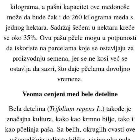
kilograma, a pašni kapacitet ove medonoše
može da bude čak i do 260 kilograma meda s
jednog hektara. Sadržaj šećera u nektaru kreće
se oko 35%. Ovu pašu pčele mogu u potpunosti
da iskoriste na parcelama koje se ostavljaju za
proizvodnju semena, jer se ne kosi već se
ostavlja da sazri, što daje pčelama dovoljno
vremena.
Veoma cenjeni med bele deteline
Trifolium repens L
Bela detelina (
.) takođe je
značajna kultura, kako kao krmno bilje, tako i
kao pčelinja paša. Sa belih, okruglih cvasti ove
višegodišnje zeljaste biljke, visine oko pola