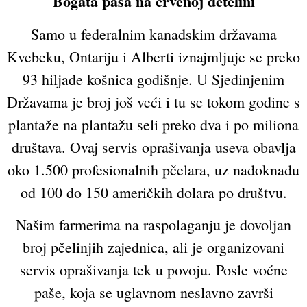
Bogata paša na crvenoj detelini
Samo u federalnim kanadskim državama
Kvebeku, Ontariju i Alberti iznajmljuje se preko
93 hiljade košnica godišnje. U Sjedinjenim
Državama je broj još veći i tu se tokom godine s
plantaže na plantažu seli preko dva i po miliona
društava. Ovaj servis oprašivanja useva obavlja
oko 1.500 profesionalnih pčelara, uz nadoknadu
od 100 do 150 američkih dolara po društvu.
Našim farmerima na raspolaganju je dovoljan
broj pčelinjih zajednica, ali je organizovani
servis oprašivanja tek u povoju. Posle voćne
paše, koja se uglavnom neslavno završi