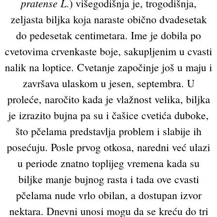
pratense L
.) višegodišnja je, trogodišnja,
zeljasta biljka koja naraste obično dvadesetak
do pedesetak centimetara. Ime je dobila po
cvetovima crvenkaste boje, sakupljenim u cvasti
nalik na loptice. Cvetanje započinje još u maju i
završava ulaskom u jesen, septembra. U
proleće, naročito kada je vlažnost velika, biljka
je izrazito bujna pa su i čašice cvetića duboke,
što pčelama predstavlja problem i slabije ih
posećuju. Posle prvog otkosa, naredni već ulazi
u periode znatno toplijeg vremena kada su
biljke manje bujnog rasta i tada ove cvasti
pčelama nude vrlo obilan, a dostupan izvor
nektara. Dnevni unosi mogu da se kreću do tri