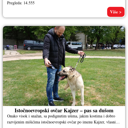
Pregleda: 14.555
Više >
Istočnoevropski ovčar Kajzer – pas sa dušom
Onako visok i snažan, sa podignutim ušima, jakim kostima i dobro
razvijenim mišićima istočnoevropski ovčar po imenu Kajzer, vlasnika
Aleksandra