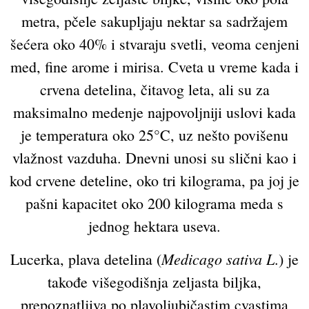
metra, pčele sakupljaju nektar sa sadržajem
šećera oko 40% i stvaraju svetli, veoma cenjeni
med, fine arome i mirisa. Cveta u vreme kada i
crvena detelina, čitavog leta, ali su za
maksimalno medenje najpovoljniji uslovi kada
je temperatura oko 25°C, uz nešto povišenu
vlažnost vazduha. Dnevni unosi su slični kao i
kod crvene deteline, oko tri kilograma, pa joj je
pašni kapacitet oko 200 kilograma meda s
jednog hektara useva.
Medicago sativa L
Lucerka, plava detelina (
.) je
takođe višegodišnja zeljasta biljka,
prepoznatljiva po plavoljubičastim cvastima