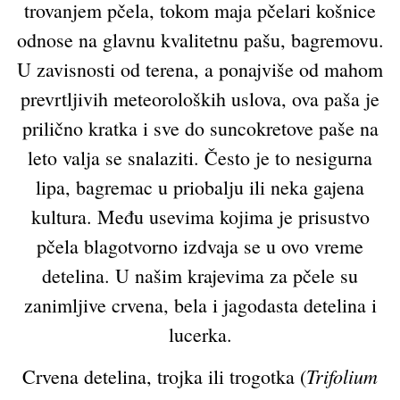
trovanjem pčela, tokom maja pčelari košnice
odnose na glavnu kvalitetnu pašu, bagremovu.
U zavisnosti od terena, a ponajviše od mahom
prevrtljivih meteoroloških uslova, ova paša je
prilično kratka i sve do suncokretove paše na
leto valja se snalaziti. Često je to nesigurna
lipa, bagremac u priobalju ili neka gajena
kultura. Među usevima kojima je prisustvo
pčela blagotvorno izdvaja se u ovo vreme
detelina. U našim krajevima za pčele su
zanimljive crvena, bela i jagodasta detelina i
lucerka.
Trifolium
Crvena detelina, trojka ili trogotka (