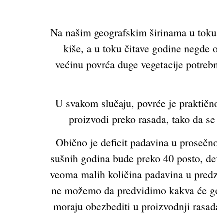
Na našim geografskim širinama u toku
kiše, a u toku čitave godine negde 
većinu povrća duge vegetacije potreb
U svakom slučaju, povrće je praktičn
proizvodi preko rasada, tako da s
Obično je deficit padavina u prosečn
sušnih godina bude preko 40 posto, de
veoma malih količina padavina u pred
ne možemo da predvidimo kakva će godin
moraju obezbediti u proizvodnji ras