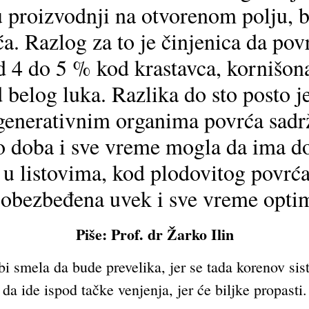
 u proizvodnji na otvorenom polju, b
a. Razlog za to je činjenica da pov
d 4 do 5 % kod krastavca, kornišona
belog luka. Razlika do sto posto je
generativnim organima povrća sadr
ko doba i sve vreme mogla da ima 
o u listovima, kod plodovitog povrć
i obezbeđena uvek i sve vreme opti
Piše: Prof.
dr Žarko Ilin
bi smela da bude prevelika, jer se tada korenov si
da ide ispod tačke venjenja, jer će biljke propasti.