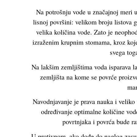
Na potrošnju vode u značajnoj meri u
lisnoj površini: velikom broju listova
velika količina vode. Zato je neophod
izraženim krupnim stomama, kroz koje s
svega tog
Na lakšim zemljištima voda isparava lak
zemljišta na kome se povrće proizvod
man
Navodnjavanje je prava nauka i veliko 
određivanje optimalne količine vode
povrtnjaka i povrća bude ra
U protivnom, ako dođe do naglog zasušen