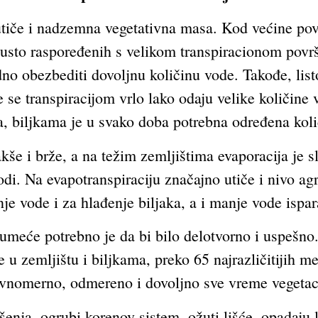
tiče i nadzemna vegetativna masa. Kod većine povr
 gusto raspoređenih s velikom transpiracionom površ
no obezbediti dovoljnu količinu vode. Takođe, listo
e transpiracijom vrlo lako odaju velike količine v
a, biljkama je u svako doba potrebna određena koli
še i brže, a na težim zemljištima evaporacija je s
i. Na evapotranspiraciju značajno utiče i nivo agr
je vode i za hlađenje biljaka, a i manje vode ispar
umeće potrebno je da bi bilo delotvorno i uspešno.
 u zemljištu i biljkama, preko 65 najrazličitijih me
vnomerno, odmereno i dovoljno sve vreme vegetacij
ja, ogrubi korenov sistem, ožuti lišće, opadaju li