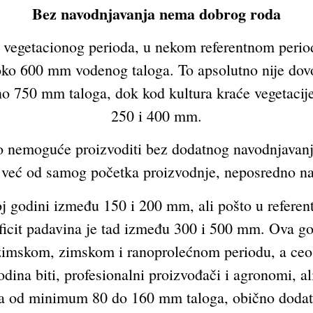
Bez navodnjavanja nema dobrog roda
 vegetacionog perioda, u nekom referentnom per
oko 600 mm vodenog taloga. To apsolutno nije dovo
no 750 mm taloga, dok kod kultura kraće vegetacije
250 i 400 mm.
o nemoguće proizvoditi bez dodatnog navodnjavanja,
e već od samog početka proizvodnje, neposredno na
oj godini između 150 i 200 mm, ali pošto u refer
ficit padavina je tad između 300 i 500 mm. Ova g
zimskom, zimskom i ranoprolećnom periodu, a ceo m
a biti, profesionalni proizvođači i agronomi, ali
ada od minimum 80 do 160 mm taloga, obično dodat