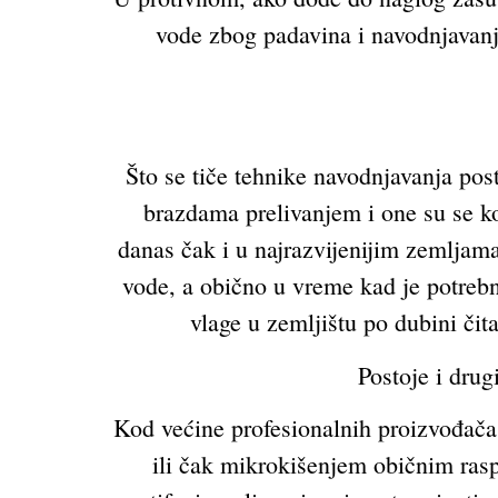
vode zbog padavina i navodnjavanja
Što se tiče tehnike navodnjavanja post
brazdama prelivanjem i one su se k
danas čak i u najrazvijenijim zemljam
vode, a obično u vreme kad je potrebno
vlage u zemljištu po dubini čit
Postoje i drug
Kod većine profesionalnih proizvođač
ili čak mikrokišenjem običnim rasp