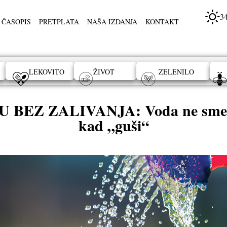
3
 ČASOPIS
PRETPLATA
NAŠA IZDANJA
KONTAKT
LEKOVITO
ŽIVOT
ZELENILO
Z ZALIVANJA: Voda ne sme da pr
kad „guši“