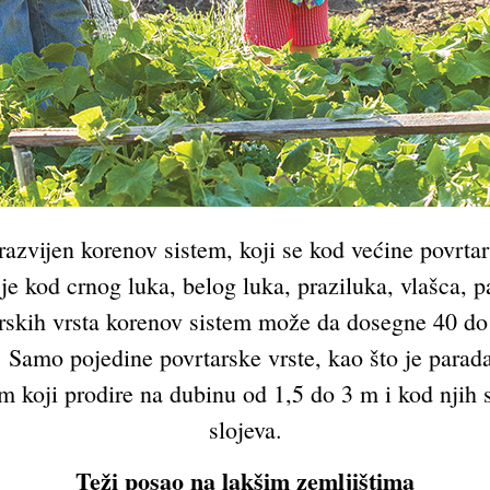
 razvijen korenov sistem, koji se kod većine povrta
e kod crnog luka, belog luka, praziluka, vlašca, pa
skih vrsta korenov sistem može da dosegne 40 do 6
. Samo pojedine povrtarske vrste, kao što je parada
m koji prodire na dubinu od 1,5 do 3 m i kod njih s
slojeva.
Teži posao na lakšim zemljištima