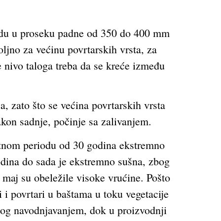
iodu u proseku padne od 350 do 400 mm
ljno za većinu povrtarskih vrsta, za
 nivo taloga treba da se kreće između
 zato što se većina povrtarskih vrsta
kon sadnje, počinje sa zalivanjem.
entnom periodu od 30 godina ekstremno
odina do sada je ekstremno sušna, zbog
aj su obeležile visoke vrućine. Pošto
 i povrtari u baštama u toku vegetacije
og navodnjavanjem, dok u proizvodnji