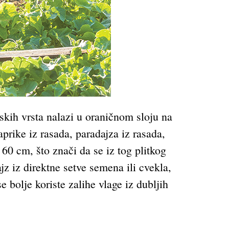
rskih vrsta nalazi u oraničnom sloju na
prike iz rasada, paradajza iz rasada,
0 cm, što znači da se iz tog plitkog
jz iz direktne setve semena ili cvekla,
e bolje koriste zalihe vlage iz dubljih