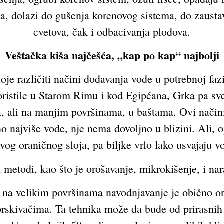
, dolazi do gušenja korenovog sistema, do zaustav
cvetova, čak i odbacivanja plodova.
Veštačka kiša najčešća, „kap po kap“ najbolji
oje različiti načini dodavanja vode u potrebnoj fazi 
oristile u Starom Rimu i kod Egipćana, Grka pa sve
a, ali na manjim površinama, u baštama. Ovi način
 najviše vode, nje nema dovoljno u blizini. Ali, o
avog oraničnog sloja, pa biljke vrlo lako usvajaju v
i metodi, kao što je orošavanje, mikrokišenje, i na
a na velikim površinama navodnjavanje je obično 
rskivačima. Ta tehnika može da bude od prirasnih ki