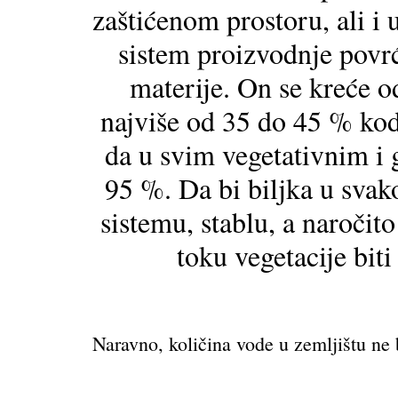
zaštićenom prostoru, ali i
sistem proizvodnje povrć
materije. On se kreće o
najviše od 35 do 45 % kod 
da u svim vegetativnim i 
95 %. Da bi biljka u sva
sistemu, stablu, a naročit
toku vegetacije bit
Naravno, količina vode u zemljištu ne 