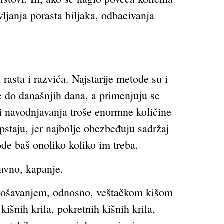
ljanja porasta biljaka, odbacivanja
rasta i razvića. Najstarije metode su i
 do današnjih dana, a primenjuju se
i navodnjavanja troše enormne količine
pstaju, jer najbolje obezbeđuju sadržaj
ode baš onoliko koliko im treba.
ravno, kapanje.
orošavanjem, odnosno, veštačkom kišom
šnih krila, pokretnih kišnih krila,