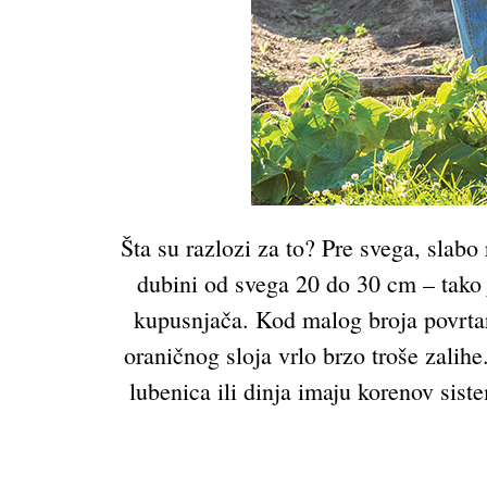
Šta su razlozi za to? Pre svega, slabo
dubini od svega 20 do 30 cm – tako j
kupusnjača. Kod malog broja povrtar
oraničnog sloja vrlo brzo troše zalihe
lubenica ili dinja imaju korenov siste