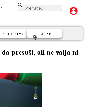
4°
PČELARSTVO
GLJIVE
esuši, ali ne valja ni