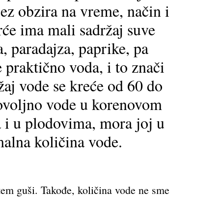
ez obzira na vreme, način i
rće ima mali sadržaj suve
, paradajza, paprike, pa
 praktično voda, i to znači
žaj vode se kreće od 60 do
dovoljno vode u korenovom
a i u plodovima, mora joj u
malna količina vode.
stem guši. Takođe, količina vode ne sme