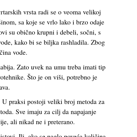
tarskih vrsta radi se o veoma velikoj
inom, sa koje se vrlo lako i brzo odaje
vi su obično krupni i debeli, sočni, s
ode, kako bi se biljka rashladila. Zbog
čina vode.
labija. Zato uvek na umu treba imati tip
otehnike. Što je on viši, potrebno je
ava.
 U praksi postoji veliki broj metoda za
toda. Sve imaju za cilj da napajanje
e, ali nikad ne i preterano.
stovi. Ili, ako se naglo poveća količina