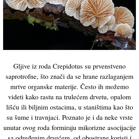
Gljive iz roda Crepidotus su prvenstveno
saprotrofne, što znači da se hrane razlaganjem
mrtve organske materije. Često ih možemo
videti kako rastu na trulećem drvetu, opalom
lišću ili biljnim ostacima, u staništima kao što
su šume i travnjaci. Poznato je i da neke vrste
unutar ovog roda formiraju mikorizne asocijacije
sa određenim drvećem, od obostrane koristi i