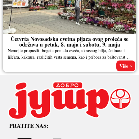
Četvrta Novosadska cvetna pijaca ovog proleća se
održava u petak, 8. maja i subotu, 9. maja
Nemojte propustiti bogatu ponudu cveća, ukrasnog bilja, četinara i
lišćara, kaktusa, različitih vrsta semena, kao i pribora za baštovanstvo.
Pored
Više >
PRATITE NAS: