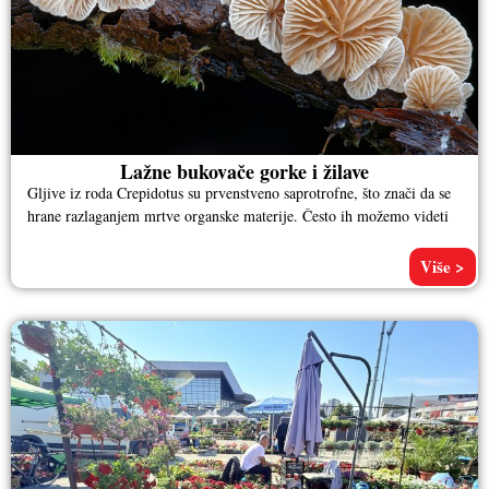
Lažne bukovače gorke i žilave
Gljive iz roda Crepidotus su prvenstveno saprotrofne, što znači da se
hrane razlaganjem mrtve organske materije. Često ih možemo videti
Više >