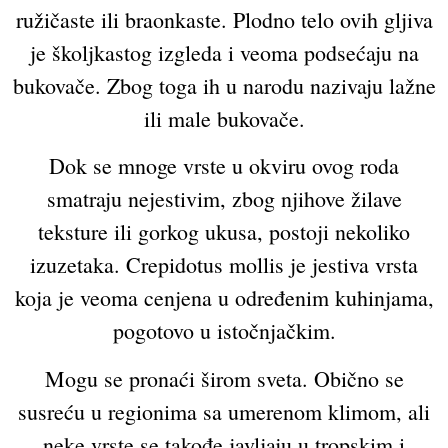
ružičaste ili braonkaste. Plodno telo ovih gljiva
je školjkastog izgleda i veoma podsećaju na
bukovače. Zbog toga ih u narodu nazivaju lažne
ili male bukovače.
Dok se mnoge vrste u okviru ovog roda
smatraju nejestivim, zbog njihove žilave
teksture ili gorkog ukusa, postoji nekoliko
izuzetaka. Crepidotus mollis je jestiva vrsta
koja je veoma cenjena u određenim kuhinjama,
pogotovo u istočnjačkim.
Mogu se pronaći širom sveta. Obično se
susreću u regionima sa umerenom klimom, ali
neke vrste se takođe javljaju u tropskim i