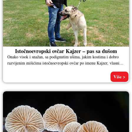
Istočnoevropski ovčar Kajzer – pas sa dušom
Onako visok i snažan, sa podignutim ušima, jakim kostima i dobro
razvijenim mišićima istočnoevropski ovčar po imenu Kajzer, vlasnika
Aleksandra
Više >