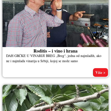
Roditis – i vino i hrana
DAH GRČKE U VINARIJI BREG „Breg“, jedna od najmlađih, ako
ne i najmlađa vinarija u Srbiji, kojoj se može samo
Više >