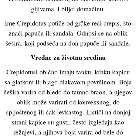
gljivama, i biljci domaćinu.
Ime Crepidotus potiče od grčke reči crepis, što
znači papuča ili sandala. Odnosi se na oblik
šešira, koji podseća na đon papuče ili sandale.
Vredne za životnu sredinu
Crepidotusi obično imaju tanku, krhku kapicu
sa glatkom ili blago dlakavom površinom. Boja
šešira varira od bledo do tamno braon, a njegov
oblik može varirati od konveksnog, do
spljoštenog ili čak levkastog. Listići na donjoj
strani kapice su gusti, često izgledaju kao
režnjevi, a njihova boja varira od bele do