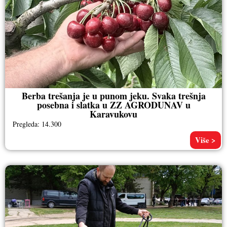
Berba trešanja je u punom jeku. Svaka trešnja
posebna i slatka u ZZ AGRODUNAV u
Karavukovu
Pregleda: 14.300
Više >