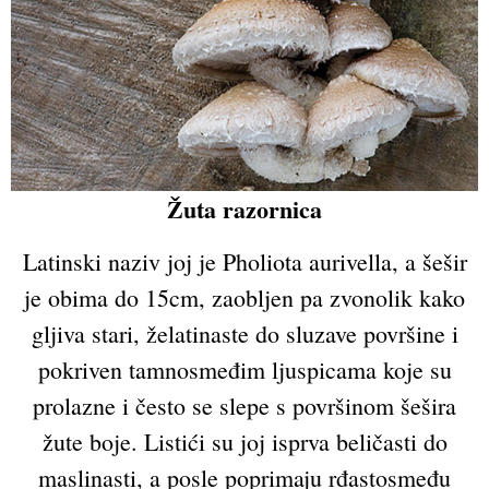
Žuta razornica
Latinski naziv joj je Pholiota aurivella, a šešir
je obima do 15cm, zaobljen pa zvonolik kako
gljiva stari, želatinaste do sluzave površine i
pokriven tamnosmeđim ljuspicama koje su
prolazne i često se slepe s površinom šešira
žute boje. Listići su joj isprva beličasti do
maslinasti, a posle poprimaju rđastosmeđu