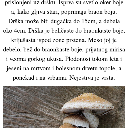
prislonjeni uz dršku. Isprva su svetlo oker boje
a, kako gljiva stari, poprimaju braon boju.
Drška može biti dugačka do 15cm, a debela
oko 4cm. Drška je beličaste do braonkaste boje,
krljušasta ispod zone prstena. Meso joj je
debelo, bež do braonkaste boje, prijatnog mirisa
i veoma gorkog ukusa. Plodonosi tokom leta i
jeseni na mrtvom i bolesnom drvetu topole, a
ponekad i na vrbama. Nejestiva je vrsta.