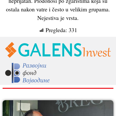
neprijatan. Plodonosi po zgarištima koja su
ostala nakon vatre i često u velikim grupama.
Nejestiva je vrsta.
Pregleda:
331
RAZNO