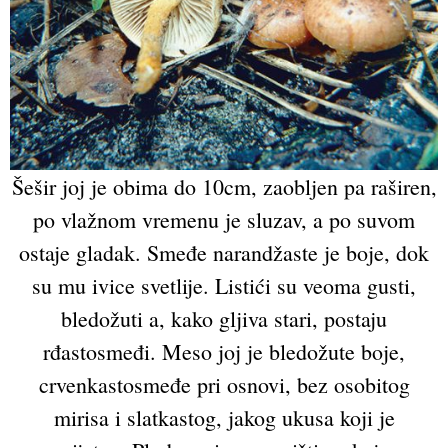
Šešir joj je obima do 10cm, zaobljen pa raširen,
po vlažnom vremenu je sluzav, a po suvom
ostaje gladak. Smeđe narandžaste je boje, dok
su mu ivice svetlije. Listići su veoma gusti,
bledožuti a, kako gljiva stari, postaju
rđastosmeđi. Meso joj je bledožute boje,
crvenkastosmeđe pri osnovi, bez osobitog
mirisa i slatkastog, jakog ukusa koji je