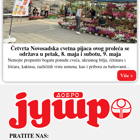
Četvrta Novosadska cvetna pijaca ovog proleća se
održava u petak, 8. maja i subotu, 9. maja
Nemojte propustiti bogatu ponudu cveća, ukrasnog bilja, četinara i
lišćara, kaktusa, različitih vrsta semena, kao i pribora za baštovanstvo.
Pored
Više >
PRATITE NAS: