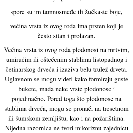
spore su im tamnosmeđe ili žućkaste boje,
većina vrsta iz ovog roda ima prsten koji je
često sitan i prolazan.
Većina vrsta iz ovog roda plodonosi na mrtvim,
umirućim ili oštećenim stablima listopadnog i
četinarskog drveća i izaziva belu trulež drveta.
Uglavnom se mogu videti kako formiraju guste
bukete, mada neke vrste plodonose i
pojedinačno. Pored toga što plodonose na
stablima drveća, mogu se pronaći na tresetnom
ili šumskom zemljištu, kao i na požarištima.
Nijedna razornica ne tvori mikoriznu zajednicu