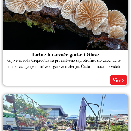
Lažne bukovače gorke i žilave
Gljive iz roda Crepidotus su prvenstveno saprotrofne, što znači da se
hrane razlaganjem mrtve organske materije. Često ih možemo videti
Više >