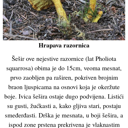
Hrapava razornica
Šešir ove nejestive razornice (lat Pholiota
squarrosa) obima je do 15cm, veoma mesnat,
prvo zaobljen pa raširen, pokriven brojnim
braon ljuspicama na osnovi koja je okeržute
boje. Ivica šešira ostaje dugo podvijena. Listići
su gusti, žućkasti a, kako gljiva stari, postaju
smeđerđasti. Drška je mesnata, u boji šešira, a
ispod zone prstena prekrivena je vlaknastim