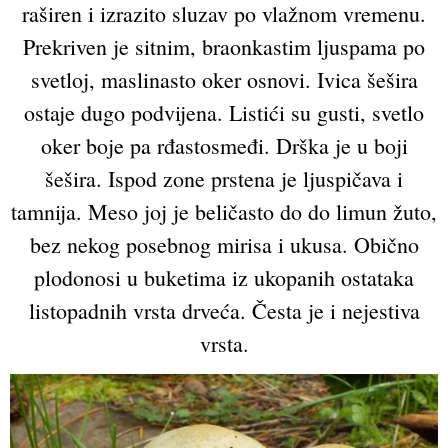
raširen i izrazito sluzav po vlažnom vremenu.
Prekriven je sitnim, braonkastim ljuspama po
svetloj, maslinasto oker osnovi. Ivica šešira
ostaje dugo podvijena. Listići su gusti, svetlo
oker boje pa rđastosmeđi. Drška je u boji
šešira. Ispod zone prstena je ljuspičava i
tamnija. Meso joj je beličasto do do limun žuto,
bez nekog posebnog mirisa i ukusa. Obično
plodonosi u buketima iz ukopanih ostataka
listopadnih vrsta drveća. Česta je i nejestiva
vrsta.