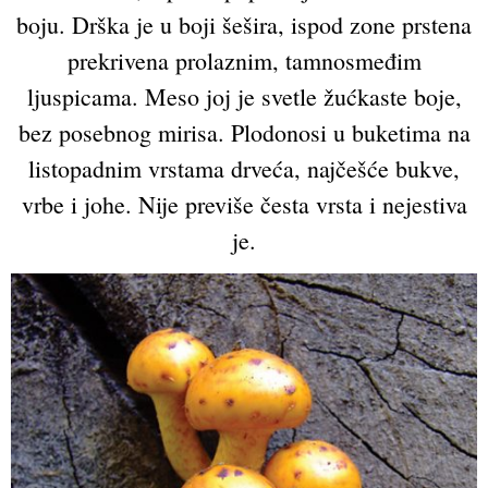
boju. Drška je u boji šešira, ispod zone prstena
prekrivena prolaznim, tamnosmeđim
ljuspicama. Meso joj je svetle žućkaste boje,
bez posebnog mirisa. Plodonosi u buketima na
listopadnim vrstama drveća, najčešće bukve,
vrbe i johe. Nije previše česta vrsta i nejestiva
je.