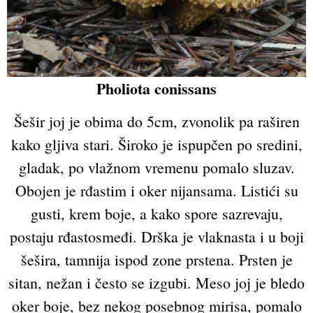
Pholiota conissans
Šešir joj je obima do 5cm, zvonolik pa raširen
kako gljiva stari. Široko je ispupčen po sredini,
gladak, po vlažnom vremenu pomalo sluzav.
Obojen je rđastim i oker nijansama. Listići su
gusti, krem boje, a kako spore sazrevaju,
postaju rđastosmeđi. Drška je vlaknasta i u boji
šešira, tamnija ispod zone prstena. Prsten je
sitan, nežan i često se izgubi. Meso joj je bledo
oker boje, bez nekog posebnog mirisa, pomalo