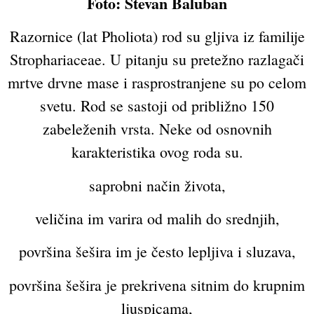
Foto: Stevan Baluban
Razornice (lat Pholiota) rod su gljiva iz familije
Strophariaceae. U pitanju su pretežno razlagači
mrtve drvne mase i rasprostranjene su po celom
svetu. Rod se sastoji od približno 150
zabeleženih vrsta. Neke od osnovnih
karakteristika ovog roda su.
saprobni način života,
veličina im varira od malih do srednjih,
površina šešira im je često lepljiva i sluzava,
površina šešira je prekrivena sitnim do krupnim
ljuspicama,