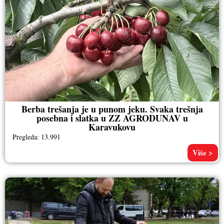
Berba trešanja je u punom jeku. Svaka trešnja
posebna i slatka u ZZ AGRODUNAV u
Karavukovu
Pregleda: 13.991
Više >