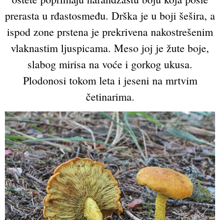
prerasta u rđastosmeđu. Drška je u boji šešira, a
ispod zone prstena je prekrivena nakostrešenim
vlaknastim ljuspicama. Meso joj je žute boje,
slabog mirisa na voće i gorkog ukusa.
Plodonosi tokom leta i jeseni na mrtvim
četinarima.