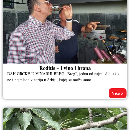
Roditis – i vino i hrana
DAH GRČKE U VINARIJI BREG „Breg“, jedna od najmlađih, ako
ne i najmlađa vinarija u Srbiji, kojoj se može samo
Više >