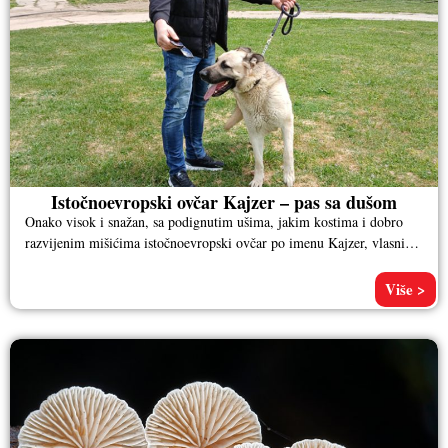
Istočnoevropski ovčar Kajzer – pas sa dušom
Onako visok i snažan, sa podignutim ušima, jakim kostima i dobro
razvijenim mišićima istočnoevropski ovčar po imenu Kajzer, vlasnika
Aleksandra
Više >