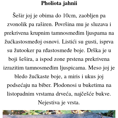
Pholiota jahnii
Šešir joj je obima do 10cm, zaobljen pa
zvonolik pa raširen. Površina mu je sluzava i
prekrivena krupnim tamnosmeđim ljuspama na
žućkastosmeđoj osnovi. Listići su gusti, isprva
su žutooker pa rđastosmeđe boje. Drška je u
boji šešira, a ispod zone prstena prekrivena
izrazitim tamnosmeđim ljuspicama. Meso joj je
bledo žućkaste boje, a miris i ukus joj
podsećaju na biber. Plodonosi u buketima na
listopadnim vrstama drveća, najčešće bukve.
Nejestiva je vrsta.