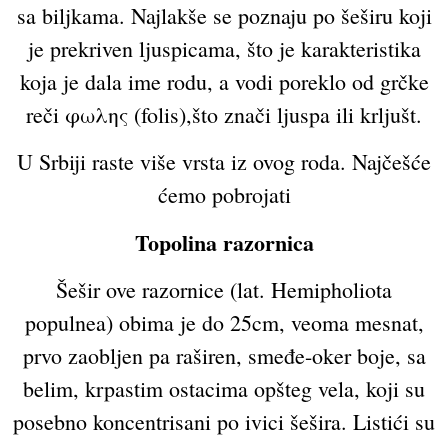
sa biljkama. Najlakše se poznaju po šeširu koji
je prekriven ljuspicama, što je karakteristika
koja je dala ime rodu, a vodi poreklo od grčke
reči φωλης (folis),što znači ljuspa ili krljušt.
U Srbiji raste više vrsta iz ovog roda. Najčešće
ćemo pobrojati
Topolina razornica
Šešir ove razornice (lat. Hemipholiota
populnea) obima je do 25cm, veoma mesnat,
prvo zaobljen pa raširen, smeđe-oker boje, sa
belim, krpastim ostacima opšteg vela, koji su
posebno koncentrisani po ivici šešira. Listići su