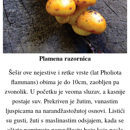
Plamena razornica
Šešir ove nejestive i retke vrste (lat Pholiota
flammans) obima je do 10cm, zaobljen pa
zvonolik. U početku je veoma sluzav, a kasnije
postaje suv. Prekriven je žutim, vunastim
ljuspicama na narandžastožutoj osnovi. Listići
su gusti, žuti s maslinastim odsjajem, kada se
oštete poprimaju narandžastu boju koja posle