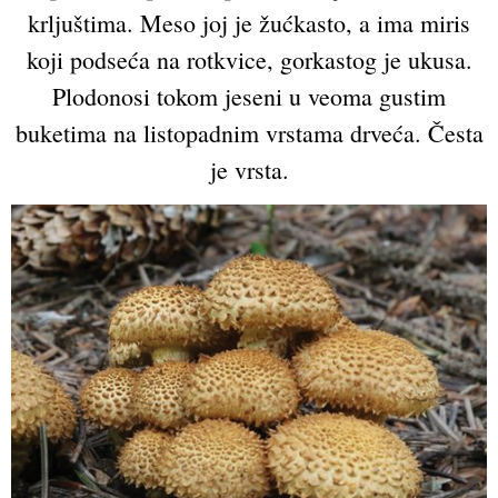
krljuštima. Meso joj je žućkasto, a ima miris
koji podseća na rotkvice, gorkastog je ukusa.
Plodonosi tokom jeseni u veoma gustim
buketima na listopadnim vrstama drveća. Česta
je vrsta.