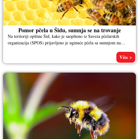
Pomor pčela u Šidu, sumnja se na trovanje
Na teritoriji opštine Šid, kako je saopšteno iz Saveza pčelarskih
organizacija (SPOS) prijavljeno je uginuće pčela sa sumnjom na
trovanje.
Više >