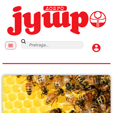
bumbari i pčele su ugroženi