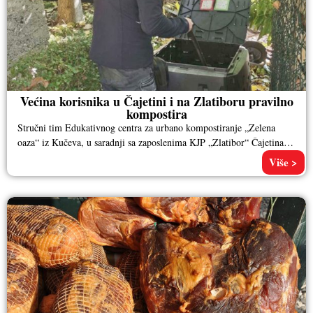
Većina korisnika u Čajetini i na Zlatiboru pravilno
kompostira
Stručni tim Edukativnog centra za urbano kompostiranje „Zelena
oaza“ iz Kučeva, u saradnji sa zaposlenima KJP „Zlatibor“ Čajetina,
obišao je
Više >