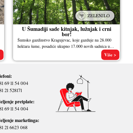
U Šumadiji sade kitnjak, lužnjak i crni
bor!
Šumsko gazdinstvo Kragujevac, koje gazduje na 28.000
hektara šume, posadiće ukupno 17.000 novih sadnica u
okviru jesenjeg pošumljavanja. Ove godine
>
Više >
lefoni:
81 69 11 54 004
81 21 528171
eljenje pretplate:
81 69 11 54 004
eljenje marketinga:
81 21 6623 068