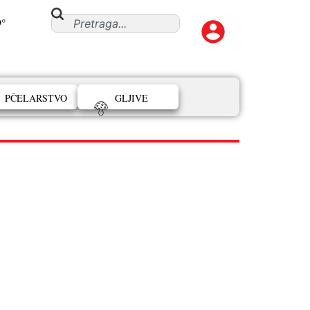
9°
PČELARSTVO
GLJIVE