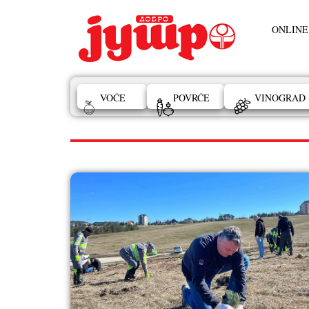
ONLINE
VOĆE
POVRĆE
VINOGRAD
crni bor