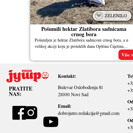
Pošumili hektar Zlatibora sadnicama
crnog bora
Pošumljen je hektar Zlatibora sadnicom crnog bora, a u
velikoj akciji koju je proteklih dana Opština Čajetina
organizovala u saradnji
Više 
Kontakt:
Te
+3
Bulevar Oslobođenja 81
PRATITE
+3
NAS:
21000 Novi Sad
Od
Email:
+3
dobrojutro.redakcija@gmail.com
Od
+3