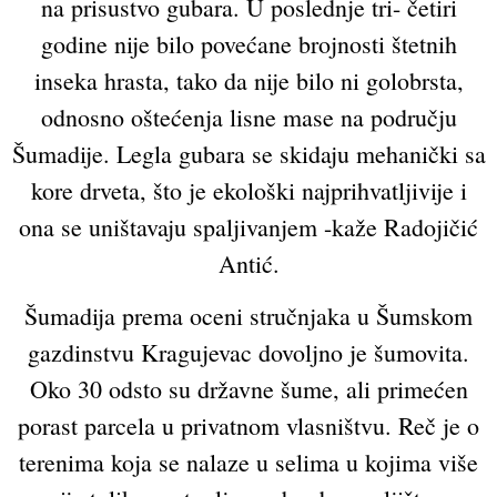
na prisustvo gubara. U poslednje tri- četiri
godine nije bilo povećane brojnosti štetnih
inseka hrasta, tako da nije bilo ni golobrsta,
odnosno oštećenja lisne mase na području
Šumadije. Legla gubara se skidaju mehanički sa
kore drveta, što je ekološki najprihvatljivije i
ona se uništavaju spaljivanjem -kaže Radojičić
Antić.
Šumadija prema oceni stručnjaka u Šumskom
gazdinstvu Kragujevac dovoljno je šumovita.
Oko 30 odsto su državne šume, ali primećen
porast parcela u privatnom vlasništvu. Reč je o
terenima koja se nalaze u selima u kojima više