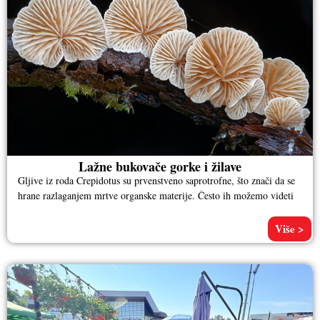
Lažne bukovače gorke i žilave
Gljive iz roda Crepidotus su prvenstveno saprotrofne, što znači da se
hrane razlaganjem mrtve organske materije. Često ih možemo videti
Više >