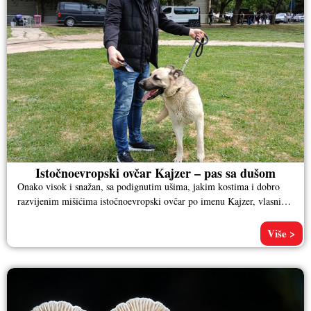
Istočnoevropski ovčar Kajzer – pas sa dušom
Onako visok i snažan, sa podignutim ušima, jakim kostima i dobro
razvijenim mišićima istočnoevropski ovčar po imenu Kajzer, vlasnika
Aleksandra
Više >