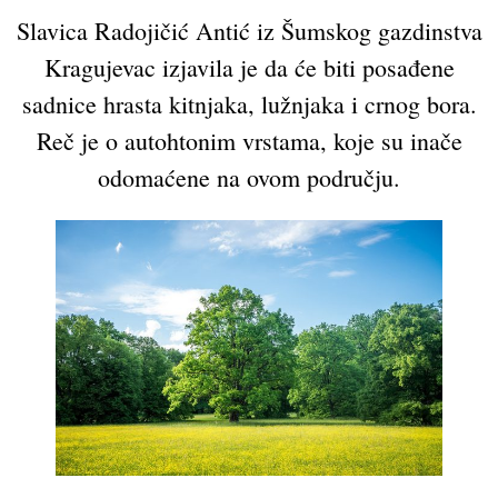
Slavica Radojičić Antić iz Šumskog gazdinstva
Kragujevac izjavila je da će biti posađene
sadnice hrasta kitnjaka, lužnjaka i crnog bora.
Reč je o autohtonim vrstama, koje su inače
odomaćene na ovom području.