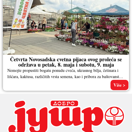
Četvrta Novosadska cvetna pijaca ovog proleća se
održava u petak, 8. maja i subotu, 9. maja
Nemojte propustiti bogatu ponudu cveća, ukrasnog bilja, četinara i
lišćara, kaktusa, različitih vrsta semena, kao i pribora za baštovanstvo.
Pored
Više >