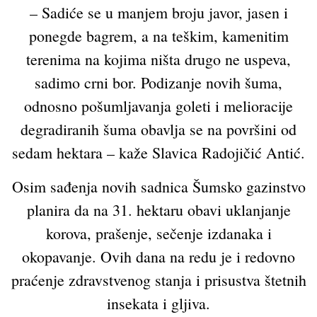
– Sadiće se u manjem broju javor, jasen i
ponegde bagrem, a na teškim, kamenitim
terenima na kojima ništa drugo ne uspeva,
sadimo crni bor. Podizanje novih šuma,
odnosno pošumljavanja goleti i melioracije
degradiranih šuma obavlja se na površini od
sedam hektara – kaže Slavica Radojičić Antić.
Osim sađenja novih sadnica Šumsko gazinstvo
planira da na 31. hektaru obavi uklanjanje
korova, prašenje, sečenje izdanaka i
okopavanje. Ovih dana na redu je i redovno
praćenje zdravstvenog stanja i prisustva štetnih
insekata i gljiva.