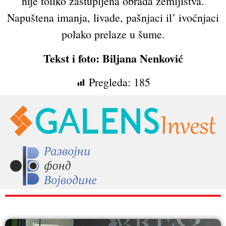
nije toliko zastupljena obrada zemljištva.
Napuštena imanja, livade, pašnjaci il’ ivoćnjaci
polako prelaze u šume.
Tekst i foto: Biljana Nenković
Pregleda:
185
RAZNO