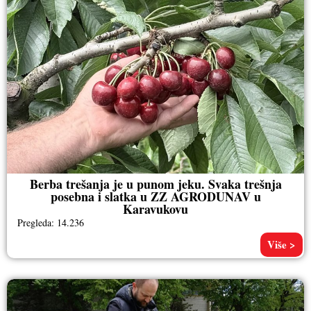
Berba trešanja je u punom jeku. Svaka trešnja
posebna i slatka u ZZ AGRODUNAV u
Karavukovu
Pregleda: 14.236
Više >