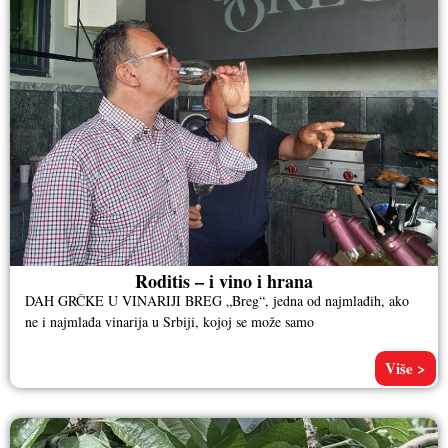
Roditis – i vino i hrana
DAH GRČKE U VINARIJI BREG „Breg“, jedna od najmlađih, ako
ne i najmlađa vinarija u Srbiji, kojoj se može samo
Više >