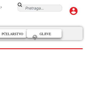
4°
PČELARSTVO
GLJIVE