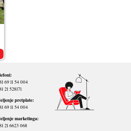
>
lefoni:
81 69 11 54 004
81 21 528171
eljenje pretplate:
81 69 11 54 004
eljenje marketinga:
81 21 6623 068