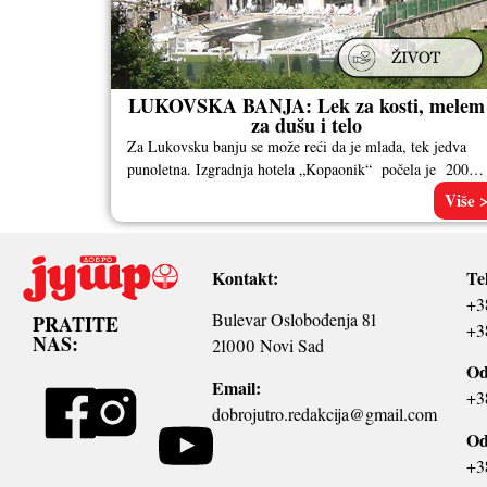
LUKOVSKA BANJA: Lek za kosti, melem
za dušu i telo
Za Lukovsku banju se može reći da je mlada, tek jedva
punoletna. Izgradnja hotela „Kopaonik“ počela je 2000.
godine, sedam
Više 
Kontakt:
Te
+3
Bulevar Oslobođenja 81
PRATITE
+3
NAS:
21000 Novi Sad
Od
Email:
+3
dobrojutro.redakcija@gmail.com
Od
+3