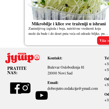
Mikrobilje i klice sve traženiji u ishrani
Zanimljivog izgleda i boja, nutritivne vrednosti koja
može da bude i do deset puta veća od odrasle biljke, pune
hranljivih
Više 
Kontakt:
Te
+3
Bulevar Oslobođenja 81
PRATITE
+3
NAS:
21000 Novi Sad
Od
Email:
+3
dobrojutro.redakcija@gmail.com
Od
+3