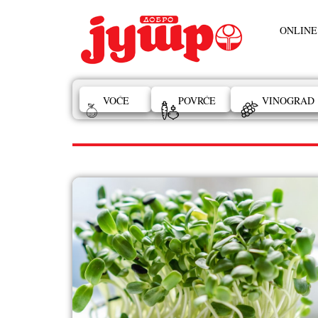
ONLINE
VOĆE
POVRĆE
VINOGRAD
klice hrana