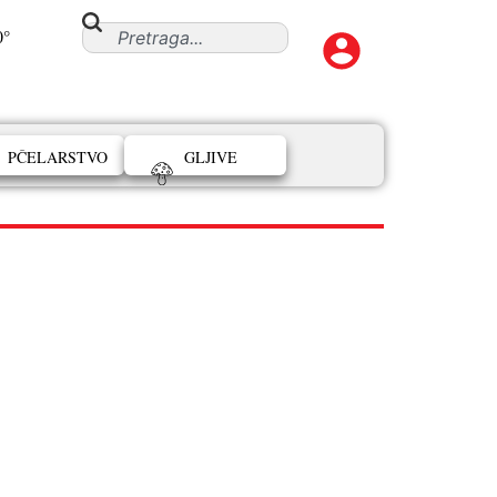
0°
PČELARSTVO
GLJIVE