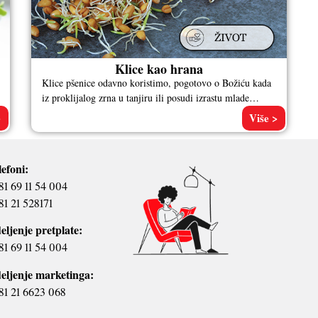
Klice kao hrana
Klice pšenice odavno koristimo, pogotovo o Božiću kada
iz proklijalog zrna u tanjiru ili posudi izrastu mlade
zelene biljke i
>
Više >
lefoni:
81 69 11 54 004
81 21 528171
eljenje pretplate:
81 69 11 54 004
eljenje marketinga:
81 21 6623 068