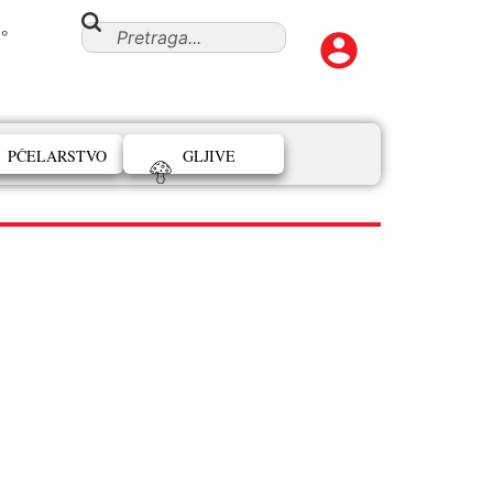
°
PČELARSTVO
GLJIVE