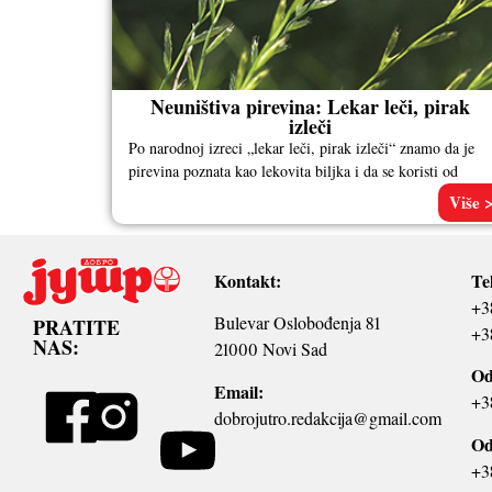
Neuništiva pirevina: Lekar leči, pirak
izleči
Po narodnoj izreci „lekar leči, pirak izleči“ znamo da je
pirevina poznata kao lekovita biljka i da se koristi od
Više 
Kontakt:
Te
+3
Bulevar Oslobođenja 81
PRATITE
+3
NAS:
21000 Novi Sad
Od
Email:
+3
dobrojutro.redakcija@gmail.com
Od
+3