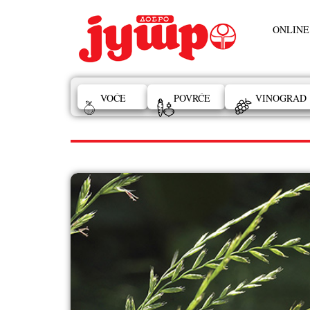
ONLINE
VOĆE
POVRĆE
VINOGRAD
lekovita pirevina