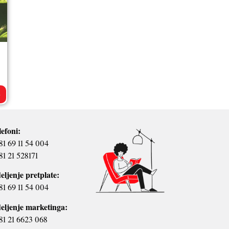
>
lefoni:
81 69 11 54 004
81 21 528171
eljenje pretplate:
81 69 11 54 004
eljenje marketinga:
81 21 6623 068