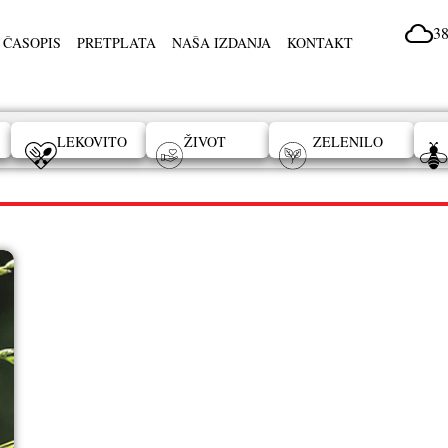
38
 ČASOPIS
PRETPLATA
NAŠA IZDANJA
KONTAKT
LEKOVITO
ŽIVOT
ZELENILO