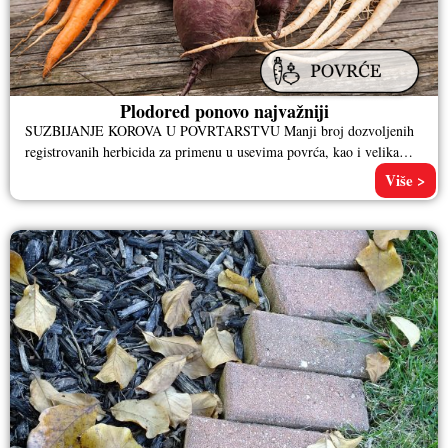
Plodored ponovo najvažniji
SUZBIJANJE KOROVA U POVRTARSTVU Manji broj dozvoljenih
registrovanih herbicida za primenu u usevima povrća, kao i velika
raznolikost korovske populacije
Više >