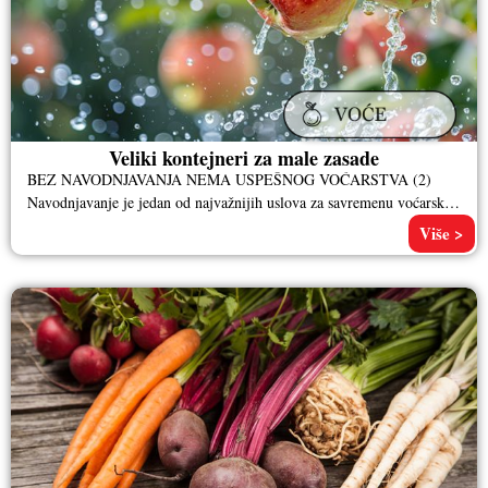
Veliki kontejneri za male zasade
BEZ NAVODNJAVANJA NEMA USPEŠNOG VOĆARSTVA (2)
Navodnjavanje je jedan od najvažnijih uslova za savremenu voćarsku
proizvodnju, za visoke prinose kvalitetnih
Više >