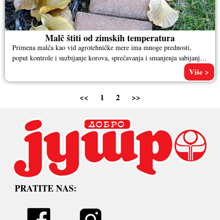
Malč štiti od zimskih temperatura
Primena malča kao vid agrotehničke mere ima mnoge prednosti,
poput kontrole i suzbijanje korova, sprečavanja i smanjenja sabijanja
zemljišta, čuvanja
Više >
<<
1
2
>>
PRATITE NAS: