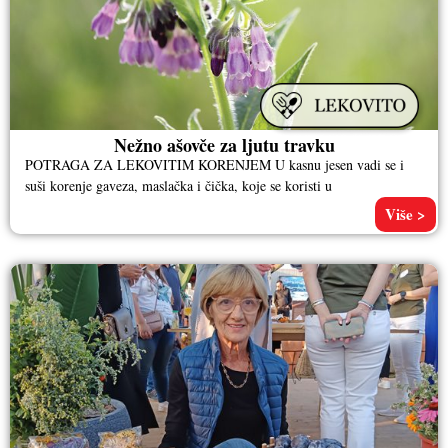
Nežno ašovče za ljutu travku
POTRAGA ZA LEKOVITIM KORENJEM U kasnu jesen vadi se i
suši korenje gaveza, maslačka i čička, koje se koristi u
Više >