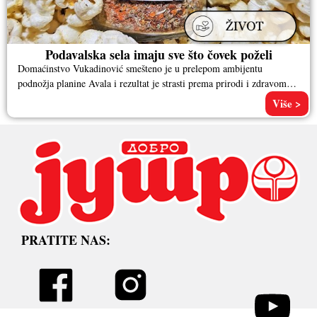
Podavalska sela imaju sve što čovek poželi
Domaćinstvo Vukadinović smešteno je u prelepom ambijentu
podnožja planine Avala i rezultat je strasti prema prirodi i zdravom
životu. –
Više >
PRATITE NAS: