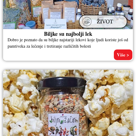
Biljke su najbolji lek
Dobro je poznato da su biljke najstariji lekovi koje ljudi koriste još od
pamtiveka za lečenje i tretiranje različitih bolesti
Više >