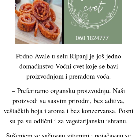
Podno Avale u selu Ripanj je još jedno
domaćinstvo Voćni cvet koje se bavi
proizvodnjom i preradom voća.
– Preferiramo organsku proizvodnju. Naši
proizvodi su sasvim prirodni, bez aditiva,
veštačkih boja i aroma i bez konzervansa. Posni
su pa su odlični i za vegetarijansku ishranu.
Sušenjem se sačuvaju vitamini i pojačavaju se