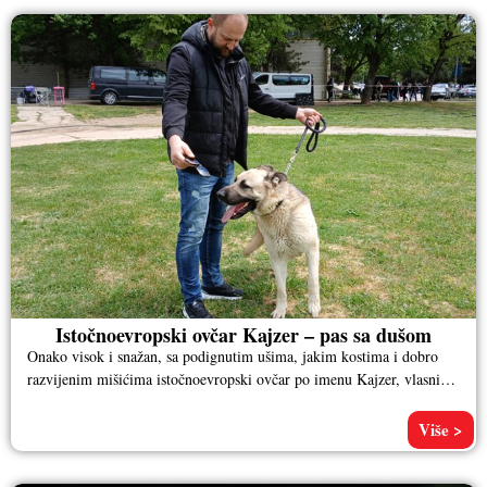
Istočnoevropski ovčar Kajzer – pas sa dušom
Onako visok i snažan, sa podignutim ušima, jakim kostima i dobro
razvijenim mišićima istočnoevropski ovčar po imenu Kajzer, vlasnika
Aleksandra
Više >