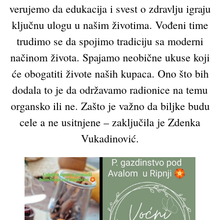
verujemo da edukacija i svest o zdravlju igraju
ključnu ulogu u našim životima. Vođeni time
trudimo se da spojimo tradiciju sa moderni
načinom života. Spajamo neobične ukuse koji
će obogatiti živote naših kupaca. Ono što bih
dodala to je da održavamo radionice na temu
organsko ili ne. Zašto je važno da biljke budu
cele a ne usitnjene – zaključila je Zdenka
Vukadinović.