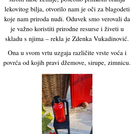
lekovitog bilja, otvorilo nam je oči za blagodeti
koje nam priroda nudi. Oduvek smo verovali da
je važno koristiti prirodne resurse i živeti u
skladu s njima – rekla je Zdenka Vukadinović.
Ona u svom vrtu uzgaja različite vrste voća i
povrća od kojih pravi džemove, sirupe, zimnicu.