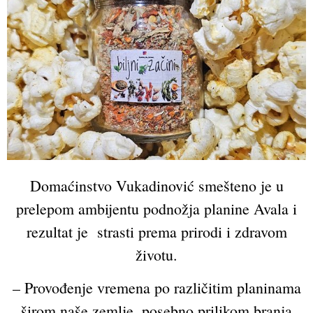
Domaćinstvo Vukadinović smešteno je u
prelepom ambijentu podnožja planine Avala i
rezultat je strasti prema prirodi i zdravom
životu.
– Provođenje vremena po različitim planinama
širom naše zemlje, posebno prilikom branja