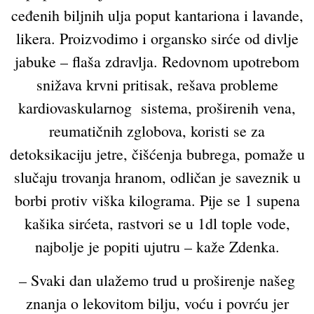
ceđenih biljnih ulja poput kantariona i lavande,
likera. Proizvodimo i organsko sirće od divlje
jabuke – flaša zdravlja. Redovnom upotrebom
snižava krvni pritisak, rešava probleme
kardiovaskularnog sistema, proširenih vena,
reumatičnih zglobova, koristi se za
detoksikaciju jetre, čišćenja bubrega, pomaže u
slučaju trovanja hranom, odličan je saveznik u
borbi protiv viška kilograma. Pije se 1 supena
kašika sirćeta, rastvori se u 1dl tople vode,
najbolje je popiti ujutru – kaže Zdenka.
– Svaki dan ulažemo trud u proširenje našeg
znanja o lekovitom bilju, voću i povrću jer