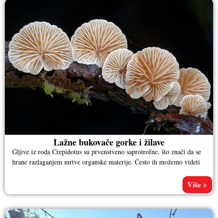
Lažne bukovače gorke i žilave
Gljive iz roda Crepidotus su prvenstveno saprotrofne, što znači da se
hrane razlaganjem mrtve organske materije. Često ih možemo videti
Više >