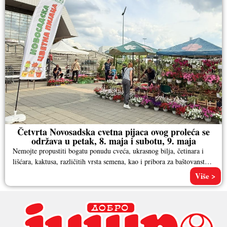
Četvrta Novosadska cvetna pijaca ovog proleća se
održava u petak, 8. maja i subotu, 9. maja
Nemojte propustiti bogatu ponudu cveća, ukrasnog bilja, četinara i
lišćara, kaktusa, različitih vrsta semena, kao i pribora za baštovanstvo.
Pored
Više >