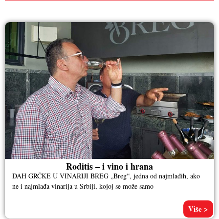
RAZNO
Roditis – i vino i hrana
DAH GRČKE U VINARIJI BREG „Breg“, jedna od najmlađih, ako
ne i najmlađa vinarija u Srbiji, kojoj se može samo
Više >