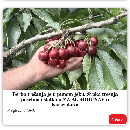
Berba trešanja je u punom jeku. Svaka trešnja
posebna i slatka u ZZ AGRODUNAV u
Karavukovu
Pregleda: 14.640
Više >