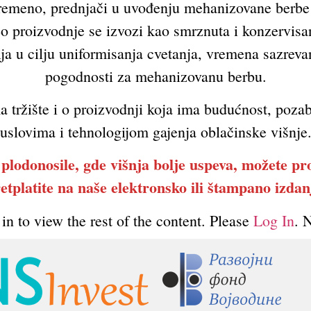
tovremeno, prednjači u uvođenju mehanizovane berbe
eo proizvodnje se izvozi kao smrznuta i konzervisan
ja u cilju uniformisanja cvetanja, vremena sazreva
pogodnosti za mehanizovanu berbu.
ma tržište i o proizvodnji koja ima budućnost, poz
uslovima i tehnologijom gajenja oblačinske višnje
o plodonosile, gde višnja bolje uspeva, možete pr
etplatite na naše elektronsko ili štampano izdan
in to view the rest of the content. Please
Log In
. 