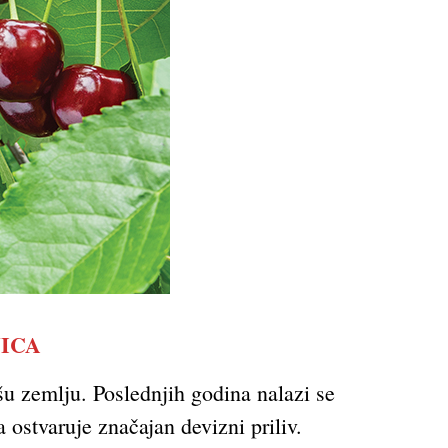
NICA
šu zemlju. Poslednjih godina nalazi se
stvaruje značajan devizni priliv.