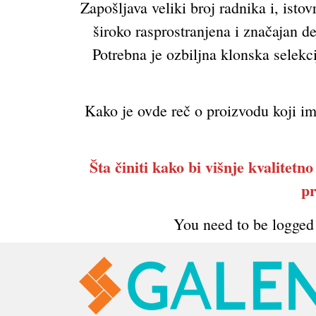
Zapošljava veliki broj radnika i, is
široko rasprostranjena i značajan d
Potrebna je ozbiljna klonska selekci
Kako je ovde reč o proizvodu koji i
Šta činiti kako bi višnje kvalitetn
pr
You need to be logged 