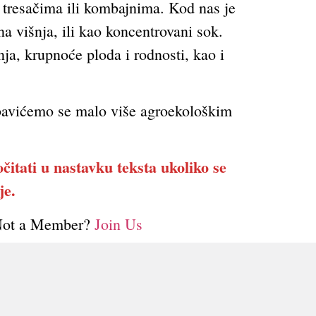
 tresačima ili kombajnima. Kod nas je
a višnja, ili kao koncentrovani sok.
nja, krupnoće ploda i rodnosti, kao i
abavićemo se malo više agroekološkim
.
očitati u nastavku teksta ukoliko se
je.
Not a Member?
Join Us