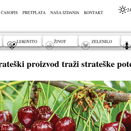
2
 ČASOPIS
PRETPLATA
NAŠA IZDANJA
KONTAKT
LEKOVITO
ŽIVOT
ZELENILO
rateški proizvod traži strateške pot