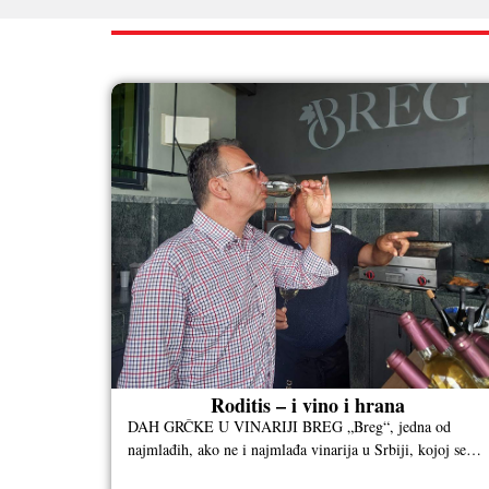
RAZNO
Roditis – i vino i hrana
DAH GRČKE U VINARIJI BREG „Breg“, jedna od
najmlađih, ako ne i najmlađa vinarija u Srbiji, kojoj se
može samo