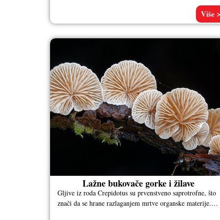
Više 
Lažne bukovače gorke i žilave
Gljive iz roda Crepidotus su prvenstveno saprotrofne, što
znači da se hrane razlaganjem mrtve organske materije.
Često ih možemo videti