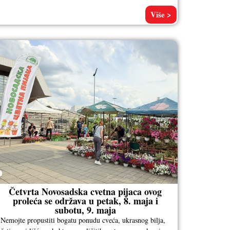
ovčar po imenu Kajzer, vlasnika Aleksandra
Više >
Četvrta Novosadska cvetna pijaca ovog
proleća se održava u petak, 8. maja i
subotu, 9. maja
Nemojte propustiti bogatu ponudu cveća, ukrasnog bilja,