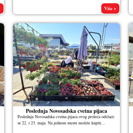
>
Više >
Poslednja Novosadska cvetna pijaca
Poslednja Novosadska cvetna pijaca ovog proleća održaće
se 22. i 23. maja. Na jednom mestu možete kupiti
omiljene biljke za