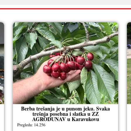
Berba trešanja je u punom jeku. Svaka
trešnja posebna i slatka u ZZ
AGRODUNAV u Karavukovu
Pregleda: 14.256