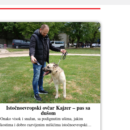
Istočnoevropski ovčar Kajzer – pas sa
dušom
Onako visok i snažan, sa podignutim ušima, jakim
kostima i dobro razvijenim mišićima istočnoevropski