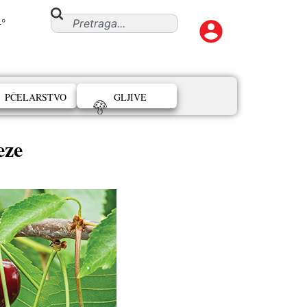
4°
PČELARSTVO
GLJIVE
eze