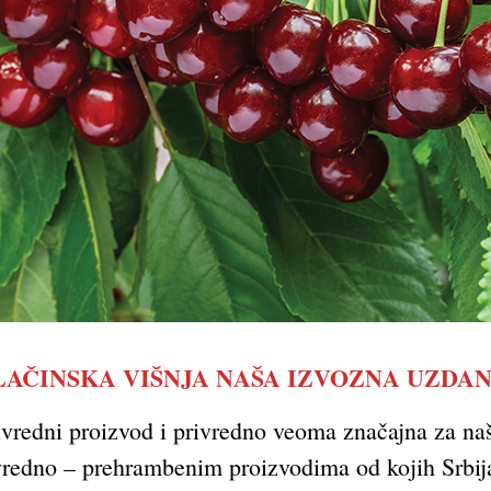
AČINSKA VIŠNJA NAŠA IZVOZNA UZDA
rivredni proizvod i privredno veoma značajna za na
edno – prehrambenim proizvodima od kojih Srbija o