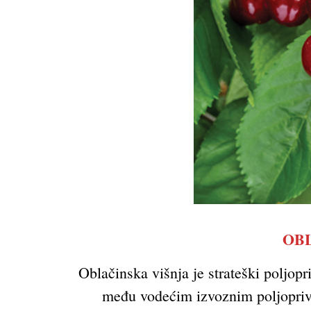
OBL
Oblačinska višnja je strateški poljop
među vodećim izvoznim poljoprivr