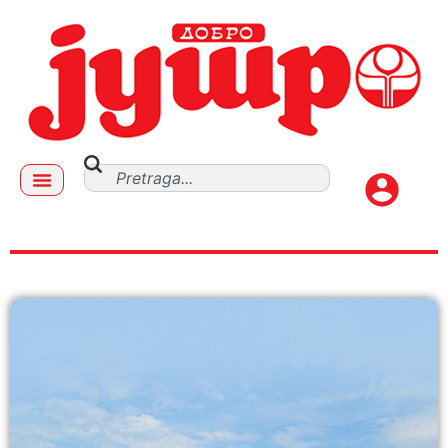
protivgradne mreze zastita