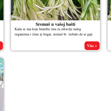
Sremuš u vašoj bašti
Kada se zna koje benefite ima za zdravlje našeg
organizma i čime je bogat, sremuš bi trebalo da se gaji
>
Više >