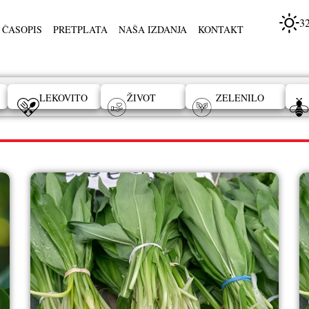
3
 ČASOPIS
PRETPLATA
NAŠA IZDANJA
KONTAKT
LEKOVITO
ŽIVOT
ZELENILO