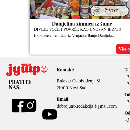
Danijelina zimnica iz šume
DIVLJE VOĆE I POVRĆE KAO UNOSAN BIZNIS
Ekonomski tehničar iz Vrnjačke Banje Danijela
Prodanović već 30 godina pravi zimnicu, a
Više 
Kontakt:
Te
+3
Bulevar Oslobođenja 81
PRATITE
+3
NAS:
21000 Novi Sad
Od
Email:
+3
dobrojutro.redakcija@gmail.com
Od
+3