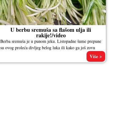
U berbu sremuša sa flašom ulja ili
rakije!/video
Berba sremuša je u punom jeku. Listopadne šume prepune
su ovog proleća divljeg belog luka ili kako ga još zovu
Više >