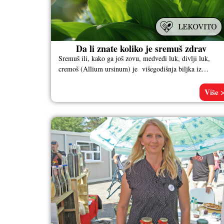
Da li znate koliko je sremuš zdrav
Sremuš ili, kako ga još zovu, medveđi luk, divlji luk,
cremoš (Allium ursinum) je višegodišnja biljka iz
porodice lukova (Alliaceae).
Više 