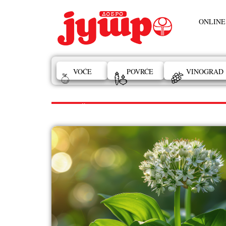
ONLINE
VOĆE
POVRĆE
VINOGRAD
SREMUŠ