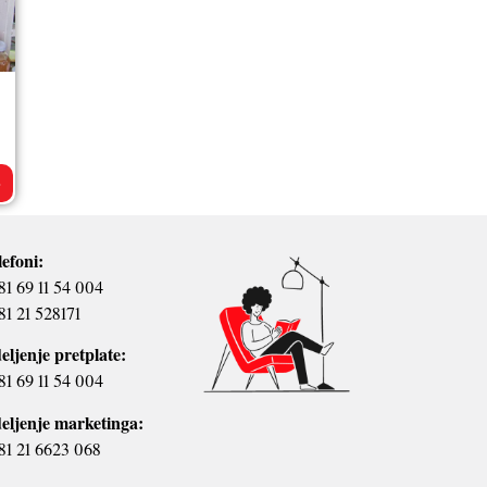
>
lefoni:
81 69 11 54 004
81 21 528171
eljenje pretplate:
81 69 11 54 004
eljenje marketinga:
81 21 6623 068