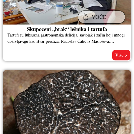
Skupoceni „brak“ lešnika i tartufa
Tartufi su luksuzna gastronomska delicija, sastojak i začin koji mnogi
doživljavaju kao stvar prestiža. Radoslav Ćatić iz Masloševa,
podrudničkog sela
Više >