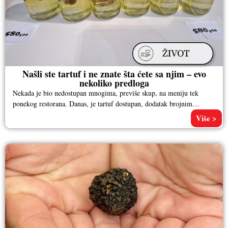
Našli ste tartuf i ne znate šta ćete sa njim – evo
nekoliko predloga
Nekada je bio nedostupan mnogima, previše skup, na meniju tek
ponekog restorana. Danas, je tartuf dostupan, dodatak brojnim
proizvodima, ali
Više >