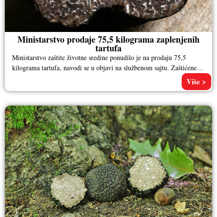
Ministarstvo prodaje 75,5 kilograma zaplenjenih
tartufa
Ministarstvo zaštite životne sredine ponudilo je na prodaju 75,5
kilograma tartufa, navodi se u objavi na službenom sajtu. Zaštićene
vrste
Više >