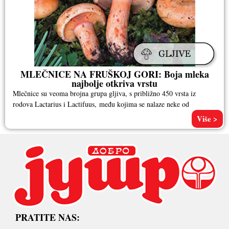
MLEČNICE NA FRUŠKOJ GORI: Boja mleka
najbolje otkriva vrstu
Mlečnice su veoma brojna grupa gljiva, s približno 450 vrsta iz
rodova Lactarius i Lactifuus, među kojima se nalaze neke od
Više >
PRATITE NAS: