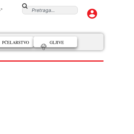
4°
PČELARSTVO
GLJIVE