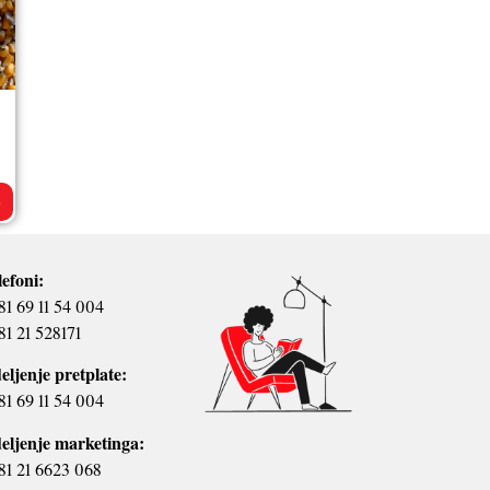
>
lefoni:
81 69 11 54 004
81 21 528171
eljenje pretplate:
81 69 11 54 004
eljenje marketinga:
81 21 6623 068