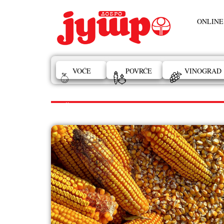
ONLINE
VOĆE
POVRĆE
VINOGRAD
ZAŠTITA AMBARA