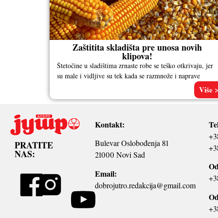
Zaštitita skladišta pre unosa novih
klipova!
Štetočine u sladištima zrnaste robe se teško otkrivaju, jer
su male i vidljive su tek kada se razmnože i naprave
Više 
Kontakt:
Te
+3
Bulevar Oslobođenja 81
PRATITE
+3
NAS:
21000 Novi Sad
Od
Email:
+3
dobrojutro.redakcija@gmail.com
Od
+3