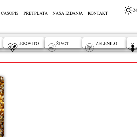
2
 ČASOPIS
PRETPLATA
NAŠA IZDANJA
KONTAKT
LEKOVITO
ŽIVOT
ZELENILO