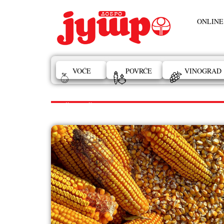
ONLINE
VOĆE
POVRĆE
VINOGRAD
ZAŠTITA ČARDAKA