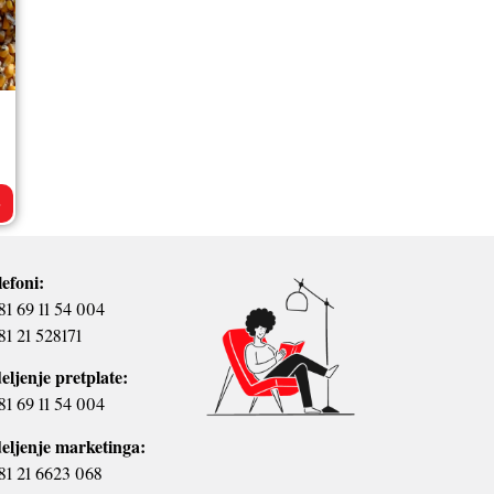
>
lefoni:
81 69 11 54 004
81 21 528171
eljenje pretplate:
81 69 11 54 004
eljenje marketinga:
81 21 6623 068