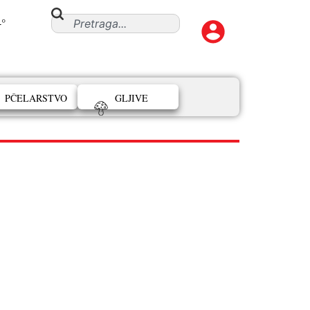
4°
PČELARSTVO
GLJIVE