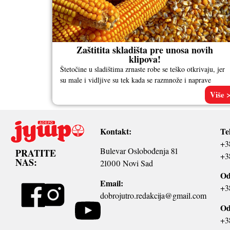
Zaštitita skladišta pre unosa novih
klipova!
Štetočine u sladištima zrnaste robe se teško otkrivaju, jer
su male i vidljive su tek kada se razmnože i naprave
Više 
Kontakt:
Te
+3
Bulevar Oslobođenja 81
PRATITE
+3
NAS:
21000 Novi Sad
Od
Email:
+3
dobrojutro.redakcija@gmail.com
Od
+3