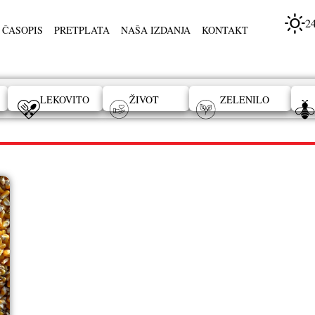
2
 ČASOPIS
PRETPLATA
NAŠA IZDANJA
KONTAKT
LEKOVITO
ŽIVOT
ZELENILO