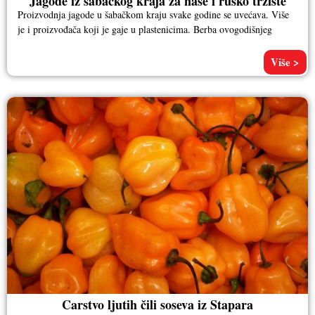
Jagode iz šabačkog kraja za naše i rusko tržište
Proizvodnja jagode u šabačkom kraju svake godine se uvećava. Više
je i proizvođača koji je gaje u plastenicima. Berba ovogodišnjeg
Više >
Carstvo ljutih čili soseva iz Stapara