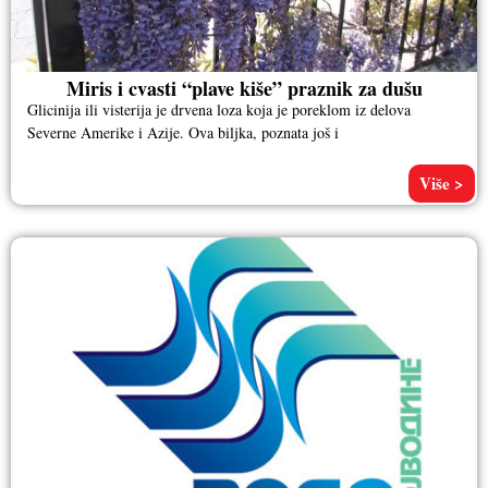
Miris i cvasti “plave kiše” praznik za dušu
Glicinija ili visterija je drvena loza koja je poreklom iz delova
Severne Amerike i Azije. Ova biljka, poznata još i
Više >