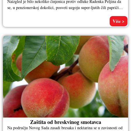
Naizgled je bilo nekoliko činjenica protiv odluke Radenka Peljina da
se, u penzionerskoj dokolici, posveti uzgoju super-ljutih čili papričica
i
Više >
Zaštita od breskvinog smotavca
Na području Novog Sada zasadi bresaka i nektarina se u zavisnosti od