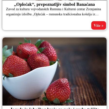
„Oplećak“, prepoznatljiv simbol Banaćana
Zavod za kulturu vojvođanskih Rumuna i Kulturni centar Zrenjanina
organizuju izložbu „Oplećak – rumunska tradicionalna košulja iz
Banata”. Ornamentalna kompozicija
Više >