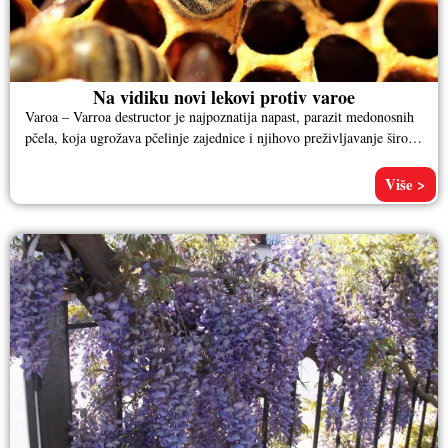
Na vidiku novi lekovi protiv varoe
Varoa – Varroa destructor je najpoznatija napast, parazit medonosnih
pčela, koja ugrožava pčelinje zajednice i njihovo preživljavanje širom
sveta. Danas
Više >