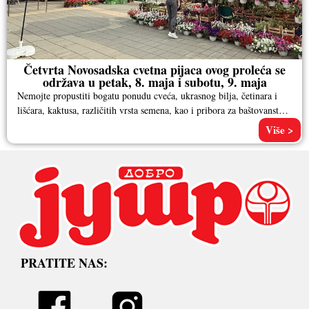
Četvrta Novosadska cvetna pijaca ovog proleća se
održava u petak, 8. maja i subotu, 9. maja
Nemojte propustiti bogatu ponudu cveća, ukrasnog bilja, četinara i
lišćara, kaktusa, različitih vrsta semena, kao i pribora za baštovanstvo.
Pored
Više >
PRATITE NAS: