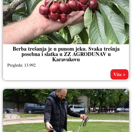
Berba trešanja je u punom jeku. Svaka trešnja
posebna i slatka u ZZ AGRODUNAV u
Karavukovu
Pregleda: 13.992
Više >