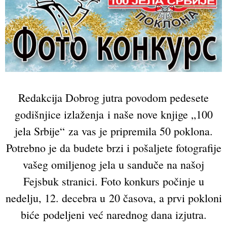
Redakcija Dobrog jutra povodom pedesete
godišnjice izlaženja i naše nove knjige „100
jela Srbije“ za vas je pripremila 50 poklona.
Potrebno je da budete brzi i pošaljete fotografije
vašeg omiljenog jela u sanduče na našoj
Fejsbuk stranici. Foto konkurs počinje u
nedelju, 12. decebra u 20 časova, a prvi pokloni
biće podeljeni već narednog dana izjutra.