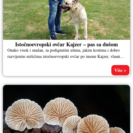
Istočnoevropski ovčar Kajzer – pas sa dušom
Onako visok i snažan, sa podignutim ušima, jakim kostima i dobro
razvijenim mišićima istočnoevropski ovčar po imenu Kajzer, vlasnika
Aleksandra
Više >