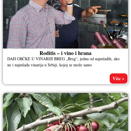
Roditis – i vino i hrana
DAH GRČKE U VINARIJI BREG „Breg“, jedna od najmlađih, ako
ne i najmlađa vinarija u Srbiji, kojoj se može samo
Više >