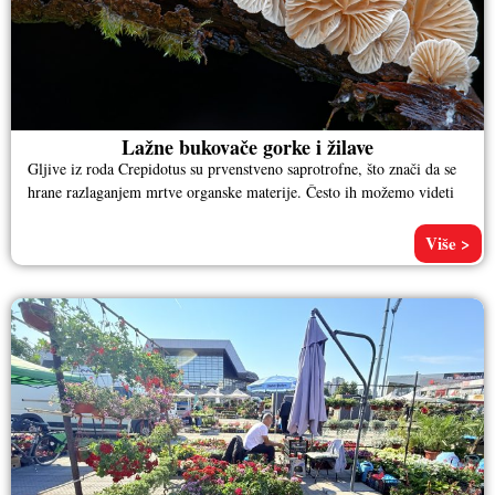
Lažne bukovače gorke i žilave
Gljive iz roda Crepidotus su prvenstveno saprotrofne, što znači da se
hrane razlaganjem mrtve organske materije. Često ih možemo videti
Više >