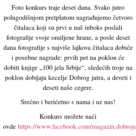
Foto konkurs traje deset dana. Svako jutro
polugodišnjom pretplatom nagrađujemo četvoro
čitalaca koji su prvi u naš inboks poslali
fotografije svoje omiljene hrane, a posle deset
dana fotografije s najviše lajkova čitalaca dobiće
i posebne nagrade: prvih pet na poklon će
dobiti knjige „100 jela Srbije“, sledećih troje na
poklon dobijaju kecelje Dobrog jutra, a deveti i
deseti naše cegere.
Srećno i berićetno s nama i uz nas!
Konkurs možete naći
ovde
https://www.facebook.com/magazin.dobroju