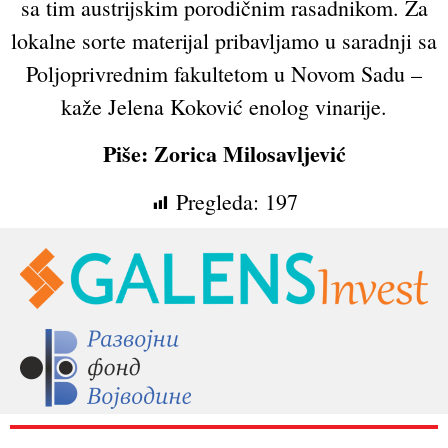
sa tim austrijskim porodičnim rasadnikom. Za
lokalne sorte materijal pribavljamo u saradnji sa
Poljoprivrednim fakultetom u Novom Sadu –
kaže Jelena Koković enolog vinarije.
Piše: Zorica Milosavljević
Pregleda:
197
RAZNO