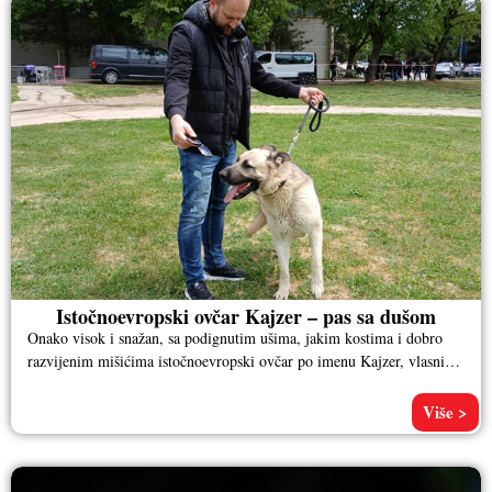
Istočnoevropski ovčar Kajzer – pas sa dušom
Onako visok i snažan, sa podignutim ušima, jakim kostima i dobro
razvijenim mišićima istočnoevropski ovčar po imenu Kajzer, vlasnika
Aleksandra
Više >