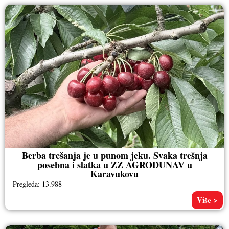
Berba trešanja je u punom jeku. Svaka trešnja
posebna i slatka u ZZ AGRODUNAV u
Karavukovu
Pregleda: 13.988
Više >