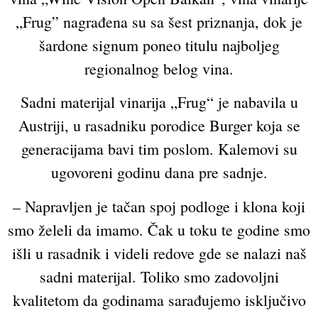
„Frug” nagrađena su sa šest priznanja, dok je
šardone signum poneo titulu najboljeg
regionalnog belog vina.
Sadni materijal vinarija „Frug“ je nabavila u
Austriji, u rasadniku porodice Burger koja se
generacijama bavi tim poslom. Kalemovi su
ugovoreni godinu dana pre sadnje.
– Napravljen je tačan spoj podloge i klona koji
smo želeli da imamo. Čak u toku te godine smo
išli u rasadnik i videli redove gde se nalazi naš
sadni materijal. Toliko smo zadovoljni
kvalitetom da godinama sarađujemo isključivo