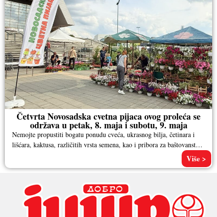
Četvrta Novosadska cvetna pijaca ovog proleća se
održava u petak, 8. maja i subotu, 9. maja
Nemojte propustiti bogatu ponudu cveća, ukrasnog bilja, četinara i
lišćara, kaktusa, različitih vrsta semena, kao i pribora za baštovanstvo.
Pored
Više >