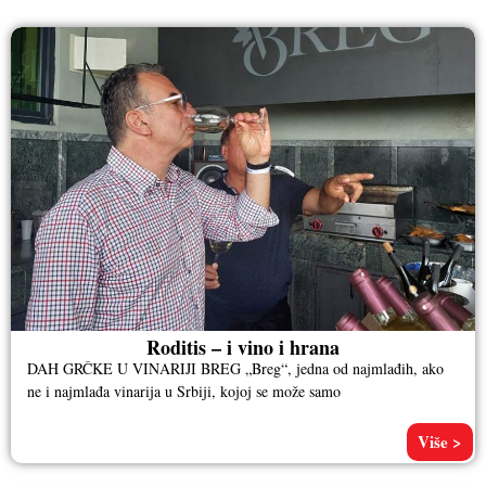
Roditis – i vino i hrana
DAH GRČKE U VINARIJI BREG „Breg“, jedna od najmlađih, ako
ne i najmlađa vinarija u Srbiji, kojoj se može samo
Više >