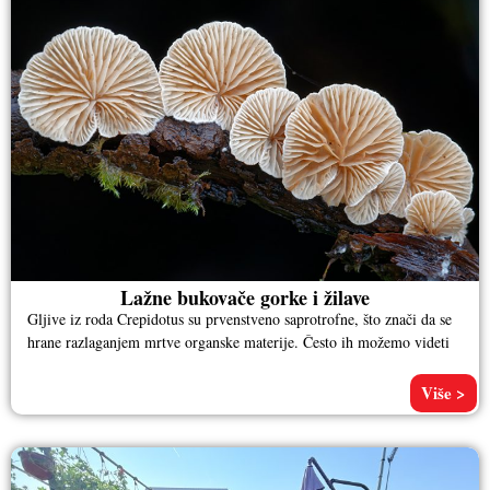
Lažne bukovače gorke i žilave
Gljive iz roda Crepidotus su prvenstveno saprotrofne, što znači da se
hrane razlaganjem mrtve organske materije. Često ih možemo videti
Više >