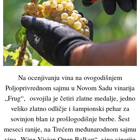
Na ocenjivanju vina na ovogodišnjem
Poljoprivrednom sajmu u Novom Sadu vinarija
„Frug“, osvojila je četiri zlatne medalje, jedno
veliko zlatno odličje i šampionski pehar za
sovinjon blan iz prošlogodišnje berbe. Šest
meseci ranije, na Trećem međunarodnom sajmu
vina „Wine Vision Open Balkan“, vina vinarije