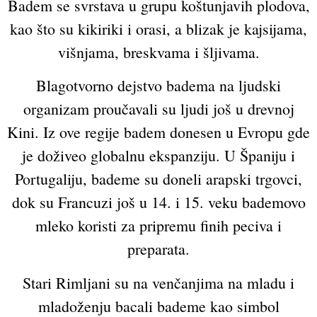
Badem se svrstava u grupu koštunjavih plodova,
kao što su kikiriki i orasi, a blizak je kajsijama,
višnjama, breskvama i šljivama.
Blagotvorno dejstvo badema na ljudski
organizam proučavali su ljudi još u drevnoj
Kini. Iz ove regije badem donesen u Evropu gde
je doživeo globalnu ekspanziju. U Španiju i
Portugaliju, bademe su doneli arapski trgovci,
dok su Francuzi još u 14. i 15. veku bademovo
mleko koristi za pripremu finih peciva i
preparata.
Stari Rimljani su na venčanjima na mladu i
mladoženju bacali bademe kao simbol