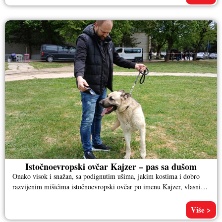
Istočnoevropski ovčar Kajzer – pas sa dušom
Onako visok i snažan, sa podignutim ušima, jakim kostima i dobro
razvijenim mišićima istočnoevropski ovčar po imenu Kajzer, vlasnika
Aleksandra
Više >