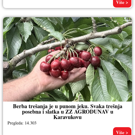
Više >
Berba trešanja je u punom jeku. Svaka trešnja
posebna i slatka u ZZ AGRODUNAV u
Karavukovu
Pregleda: 14.303
Više >