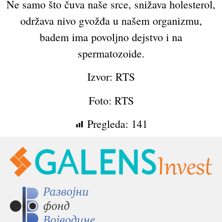
Ne samo što čuva naše srce, snižava holesterol,
održava nivo gvožđa u našem organizmu,
badem ima povoljno dejstvo i na
spermatozoide.
Izvor: RTS
Foto: RTS
Pregleda:
141