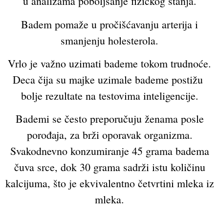
u analizama poboljšanje fizičkog stanja.
Badem pomaže u pročišćavanju arterija i
smanjenju holesterola.
Vrlo je važno uzimati bademe tokom trudnoće.
Deca čija su majke uzimale bademe postižu
bolje rezultate na testovima inteligencije.
Bademi se često preporučuju ženama posle
porođaja, za brži oporavak organizma.
Svakodnevno konzumiranje 45 grama badema
čuva srce, dok 30 grama sadrži istu količinu
kalcijuma, što je ekvivalentno četvrtini mleka iz
mleka.