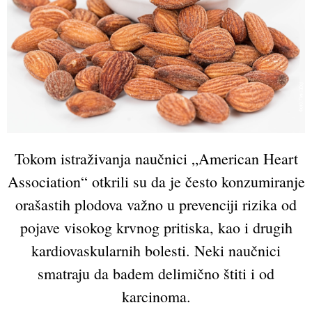
Tokom istraživanja naučnici „American Heart
Association“ otkrili su da je često konzumiranje
orašastih plodova važno u prevenciji rizika od
pojave visokog krvnog pritiska, kao i drugih
kardiovaskularnih bolesti. Neki naučnici
smatraju da badem delimično štiti i od
karcinoma.