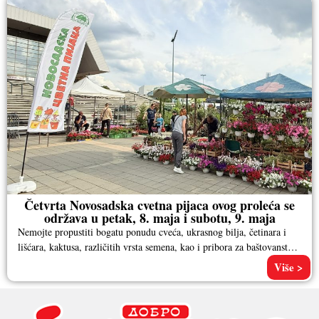
Četvrta Novosadska cvetna pijaca ovog proleća se
održava u petak, 8. maja i subotu, 9. maja
Nemojte propustiti bogatu ponudu cveća, ukrasnog bilja, četinara i
lišćara, kaktusa, različitih vrsta semena, kao i pribora za baštovanstvo.
Pored
Više >