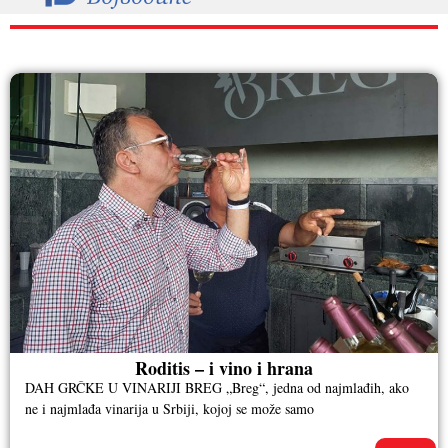
RAZNO
Roditis – i vino i hrana
DAH GRČKE U VINARIJI BREG „Breg“, jedna od najmlađih, ako
ne i najmlađa vinarija u Srbiji, kojoj se može samo