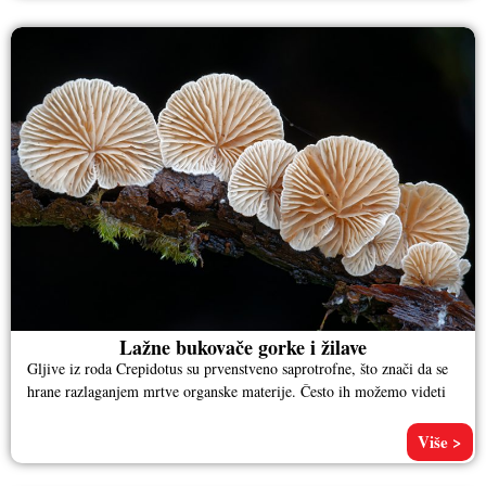
Lažne bukovače gorke i žilave
Gljive iz roda Crepidotus su prvenstveno saprotrofne, što znači da se
hrane razlaganjem mrtve organske materije. Često ih možemo videti
Više >