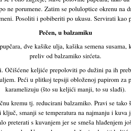
epo ne porumene. Zatim se poluloptice okrenu na dru
meni. Posoliti i pobiberiti po ukusu. Servirati kao 
Pečen, u balzamiku
pupčara, dve kašike ulja, kašika semena susama, k
preliv od balzamiko sirćeta.
. Očišćene keljiće prepoloviti po dužini pa ih pre
ljem. Peći u plitkoj tepsiji obloženoj papirom za pe
karamelizuju (što su keljići manji, to su slađi).
čnu kremu tj. reducirani balzamiko. Pravi se tako
i ključ, smanji se temperatura na najmanju i kuva
lo preterati s kuvanjem jer se smeša hlađenjem još 