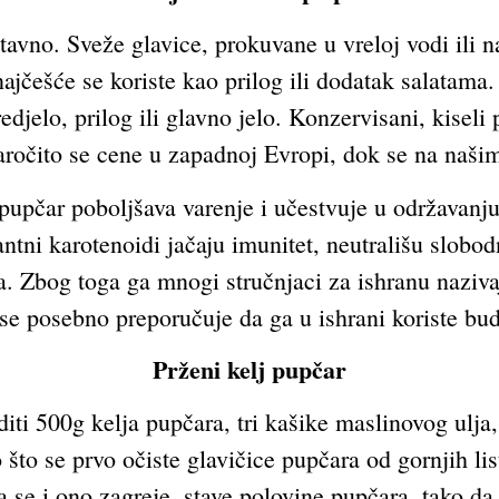
avno. Sveže glavice, prokuvane u vreloj vodi ili na
, najčešće se koriste kao prilog ili dodatak salatam
 predjelo, prilog ili glavno jelo. Konzervisani, kisel
aročito se cene u zapadnoj Evropi, dok se na naši
 pupčar poboljšava varenje i učestvuje u održavanj
ntni karotenoidi jačaju imunitet, neutrališu slobodn
ra. Zbog toga ga mnogi stručnjaci za ishranu naziva
se posebno preporučuje da ga u ishrani koriste bu
Prženi kelj pupčar
ti 500g kelja pupčara, tri kašike maslinovog ulja, i
 što se prvo očiste glavičice pupčara od gornjih li
da se i ono zagreje, stave polovine pupčara, tako da