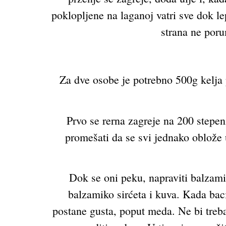
poklopljene na laganoj vatri sve dok l
strana ne poru
Za dve osobe je potrebno 500g kelja 
Prvo se rerna zagreje na 200 stepeni
promešati da se svi jednako oblože u
Dok se oni peku, napraviti balzami
balzamiko sirćeta i kuva. Kada bac
postane gusta, poput meda. Ne bi treba