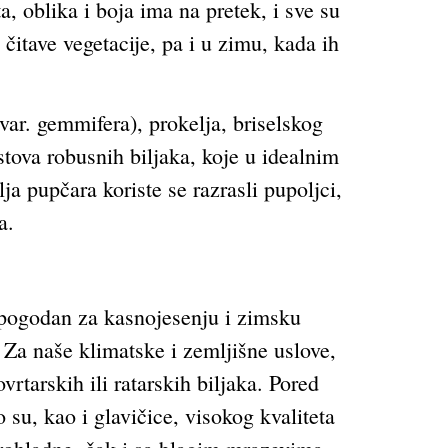
a, oblika i boja ima na pretek, i sve su
čitave vegetacije, pa i u zimu, kada ih
var. gemmifera), prokelja, briselskog
tova robusnih biljaka, koje u idealnim
a pupčara koriste se razrasli pupoljci,
a.
 pogodan za kasnojesenju i zimsku
 Za naše klimatske i zemljišne uslove,
rtarskih ili ratarskih biljaka. Pored
 su, kao i glavičice, visokog kvaliteta