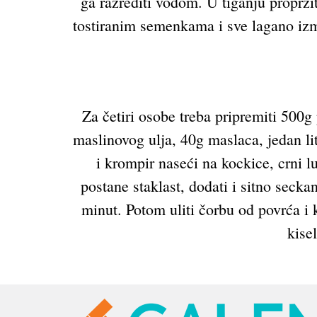
ga razrediti vodom. U tiganju proprž
tostiranim semenkama i sve lagano izme
Za četiri osobe treba pripremiti 500g
maslinovog ulja, 40g maslaca, jedan lit
i krompir naseći na kockice, crni l
postane staklast, dodati i sitno seckan
minut. Potom uliti čorbu od povrća i 
kise