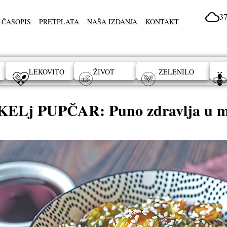
37
 ČASOPIS
PRETPLATA
NAŠA IZDANJA
KONTAKT
LEKOVITO
ŽIVOT
ZELENILO
ELj PUPČAR: Puno zdravlja u mal