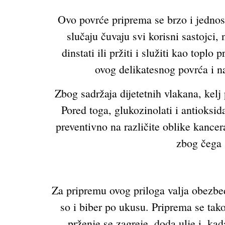
Ovo povrće priprema se brzo i jednost
slučaju čuvaju svi korisni sastojci
dinstati ili pržiti i služiti kao toplo
ovog delikatesnog povrća i n
Zbog sadržaja dijetetnih vlakana, kelj
Pored toga, glukozinolati i antioksida
preventivno na različite oblike kance
zbog čega 
Za pripremu ovog priloga valja obezbedi
so i biber po ukusu. Priprema se tako
prženje se zagreje, doda ulje i, ka