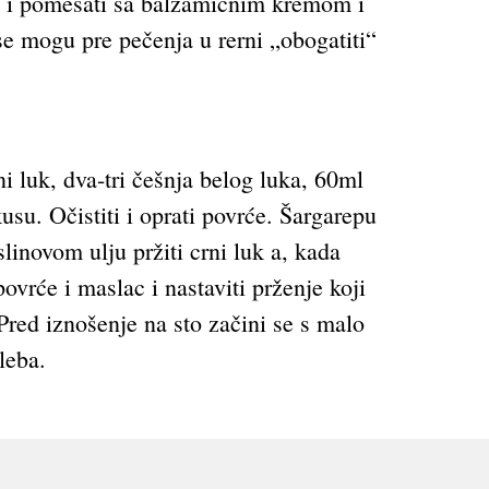
će i pomešati sa balzamičnim kremom i
se mogu pre pečenja u rerni „obogatiti“
i luk, dva-tri češnja belog luka, 60ml
usu. Očistiti i oprati povrće. Šargarepu
linovom ulju pržiti crni luk a, kada
povrće i maslac i nastaviti prženje koji
Pred iznošenje na sto začini se s malo
leba.