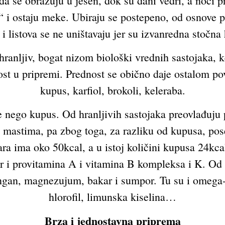
da se obrazuju u jesen, dok su dani vedri, a noći 
“ i ostaju meke. Ubiraju se postepeno, od osnove p
 i listova se ne uništavaju jer su izvanredna stočna
 hranljiv, bogat nizom biološki vrednih sastojaka, k
ost u pripremi. Prednost se obično daje ostalom po
kupus, karfiol, brokoli, keleraba.
e nego kupus. Od hranljivih sastojaka preovlađuju 
 i mastima, pa zbog toga, za razliku od kupusa, po
ra ima oko 50kcal, a u istoj količini kupusa 24kca
 i provitamina A i vitamina B kompleksa i K. Od 
angan, magnezujum, bakar i sumpor. Tu su i omega-
hlorofil, limunska kiselina…
Brza i jednostavna priprema