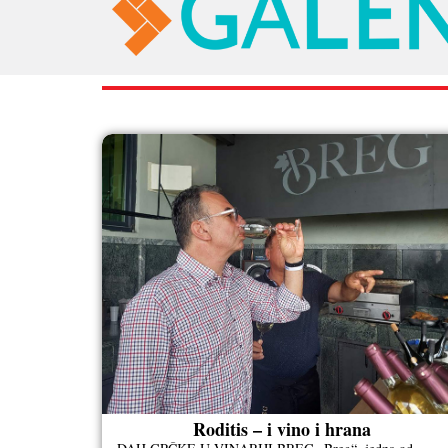
RAZNO
Roditis – i vino i hrana