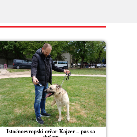
Istočnoevropski ovčar Kajzer – pas sa
dušom