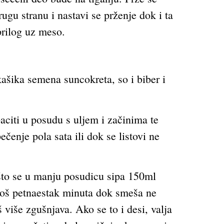
gu stranu i nastavi se prženje dok i ta
prilog uz meso.
ašika semena suncokreta, so i biber i
baciti u posudu s uljem i začinima te
čenje pola sata ili dok se listovi ne
 što se u manju posudicu sipa 150ml
 još petnaestak minuta dok smeša ne
više zgušnjava. Ako se to i desi, valja