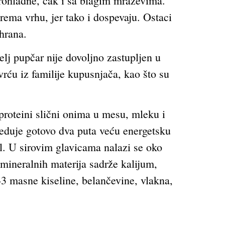
prohladne, čak i sa blagim mrazevima.
rema vrhu, jer tako i dospevaju. Ostaci
 hrana.
elj pupčar nije dovoljno zastupljen u
vrću iz familije kupusnjača, kao što su
proteini slični onima u mesu, mleku i
seduje gotovo dva puta veću energetsku
l. U sirovim glavicama nalazi se oko
mineralnih materija sadrže kalijum,
3 masne kiseline, belančevine, vlakna,