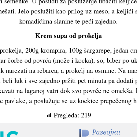
iti semenke. U posudu za posluženje ubaciti kelji
šati. Jelo poslužiti kao prilog uz meso, a keljići 
komadićima slanine te peći zajedno.
Krem supa od prokelja
 prokelja, 200g krompira, 100g šargarepe, jedan crn
ar čorbe od povrća (može i kocka), so, biber po uk
uk narezati na rebarca, a prokelj na osmine. Na mas
 beli luk i sve zajedno pržiti pet minuta pa dodati 
kuvati na laganoj vatri dok svo povrće ne omekša. 
le pavlake, a poslužuje se uz kockice prepečenog h
Pregleda:
219