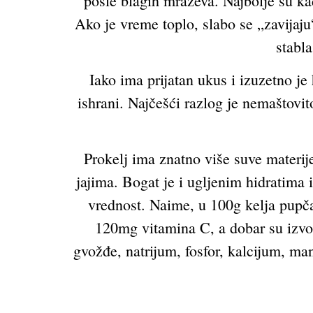
posle blagih mrazeva. Najbolje su ka
Ako je vreme toplo, slabo se „zavijaju
stabla
Iako ima prijatan ukus i izuzetno je
ishrani. Najčešći razlog je nemaštovit
Prokelj ima znatno više suve materij
jajima. Bogat je i ugljenim hidratima
vrednost. Naime, u 100g kelja pupča
120mg vitamina C, a dobar su izvor
gvožđe, natrijum, fosfor, kalcijum, m