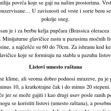
ilija povrća koje se gaji na našim prostorima. Vrst
konzervisane… U zavisnosti od vrste i sorte beru se 
pokrije sneg.
san je i za berbu kelja pupčara (Brassica oleracea 
 Minijaturne glavičice rastu u pazusima moćnih lis
ne, a najčešće su 60 do 70cm. Za ishranu kod kelj
lavičice koje se formiraju na stablu u pazuhu listov
Listovi umesto raštana
žne klime, ali veoma dobro podnosi mrazeve, pa je
nus 10, a kratkotrajne čak i do minus 20 stepeni.
 jer se može gajiti i kao drugi usev posle ranih pov
ogu se koristiti listovi (umesto raštana), a posebno