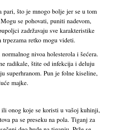
 pari, što je mnogo bolje jer se u tom
a. Mogu se pohovati, puniti nadevom,
i pupoljci zadržavaju sve karakteristike
m trpezama retko mogu videti.
u normalnog nivoa holesterola i šećera.
e radikale, štite od infekcija i deluju
ju superhranom. Pun je folne kiseline,
duće majke.
li onog koje se koristi u vašoj kuhinji,
stova pa se preseku na pola. Tiganj za
 sečeni deo bude na tiganju. Prže se