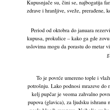
Kupusnjače su, čini se, najbogatija fam
zdrave i hranljive, sveže, prerađene, 
Period od oktobra do januara rezervi
kupusa, prokulice – kako ga gde zovu.
uslovima mogu da porastu do metar visi
g
To je povrće umereno tople i vla
potrošnju. Lako podnosi mrazeve do mi
kelj pupčar je veoma zahvalno povrće
pupova (glavica), za ljudsku ishranu m