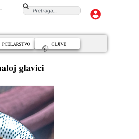
°
PČELARSTVO
GLJIVE
oj glavici