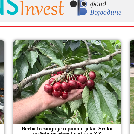
Berba trešanja je u punom jeku. Svaka
trešnja posebna i slatka u ZZ