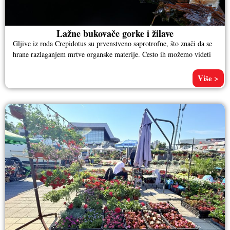
Lažne bukovače gorke i žilave
Gljive iz roda Crepidotus su prvenstveno saprotrofne, što znači da se
hrane razlaganjem mrtve organske materije. Često ih možemo videti
Više >