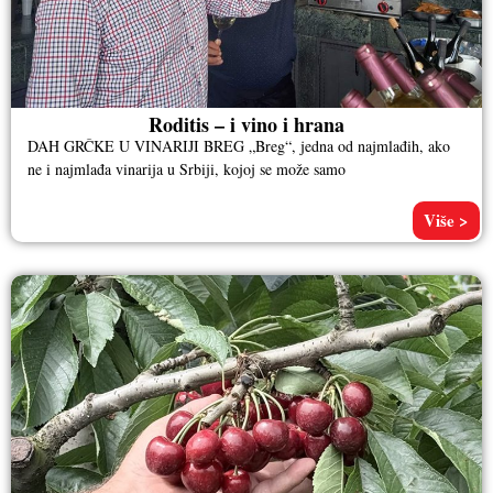
Roditis – i vino i hrana
DAH GRČKE U VINARIJI BREG „Breg“, jedna od najmlađih, ako
ne i najmlađa vinarija u Srbiji, kojoj se može samo
Više >