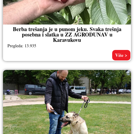
Berba trešanja je u punom jeku. Svaka trešnja
posebna i slatka u ZZ AGRODUNAV u
Karavukovu
Pregleda: 13.935
Više >