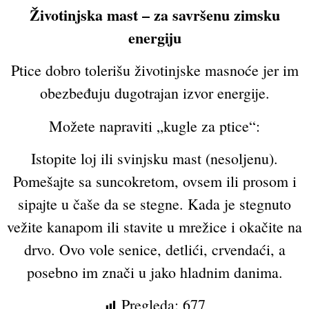
Životinjska mast –
za savršenu zimsk
u
energij
u
Ptice dobro tolerišu životinjske masnoće jer im
obezbeđuju dugotrajan izvor energije.
Možete napraviti „kugle za ptice“:
Istopite loj ili svinjsku mast (nesoljenu).
Pomešajte sa suncokretom, ovsem ili prosom i
sipajte u čaše da se stegne. Kada je stegnuto
vežite kanapom ili stavite u mrežice i okačite na
drvo. Ovo vole senice, detlići, crvendaći, a
posebno im znači u jako hladnim danima.
Pregleda:
677