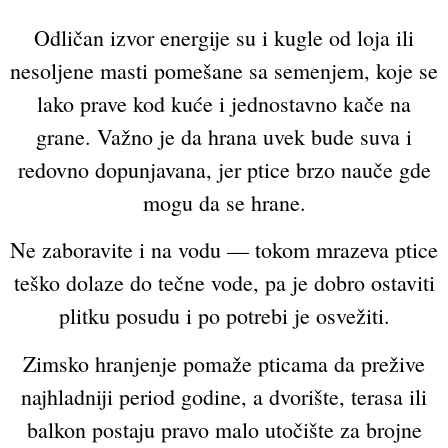
Odličan izvor energije su i kugle od loja ili
nesoljene masti pomešane sa semenjem, koje se
lako prave kod kuće i jednostavno kače na
grane. Važno je da hrana uvek bude suva i
redovno dopunjavana, jer ptice brzo nauče gde
mogu da se hrane.
Ne zaboravite i na vodu — tokom mrazeva ptice
teško dolaze do tečne vode, pa je dobro ostaviti
plitku posudu i po potrebi je osvežiti.
Zimsko hranjenje pomaže pticama da prežive
najhladniji period godine, a dvorište, terasa ili
balkon postaju pravo malo utočište za brojne