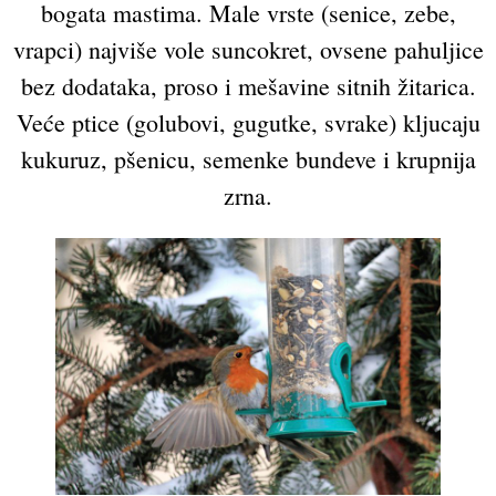
bogata mastima. Male vrste (senice, zebe,
vrapci) najviše vole suncokret, ovsene pahuljice
bez dodataka, proso i mešavine sitnih žitarica.
Veće ptice (golubovi, gugutke, svrake) kljucaju
kukuruz, pšenicu, semenke bundeve i krupnija
zrna.