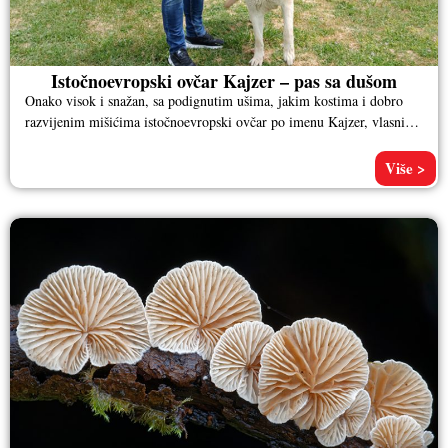
Istočnoevropski ovčar Kajzer – pas sa dušom
Onako visok i snažan, sa podignutim ušima, jakim kostima i dobro
razvijenim mišićima istočnoevropski ovčar po imenu Kajzer, vlasnika
Aleksandra
Više >