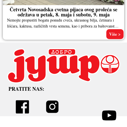
Četvrta Novosadska cvetna pijaca ovog proleća se
održava u petak, 8. maja i subotu, 9. maja
Nemojte propustiti bogatu ponudu cveća, ukrasnog bilja, četinara i
lišćara, kaktusa, različitih vrsta semena, kao i pribora za baštovanstvo.
Pored
Više >
PRATITE NAS: