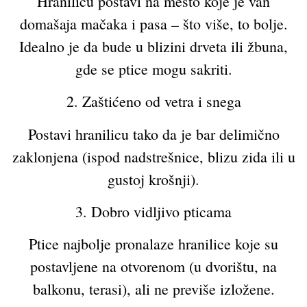
Hranilicu postavi na mesto koje je van
domašaja mačaka i pasa – što više, to bolje.
Idealno je da bude u blizini drveta ili žbuna,
gde se ptice mogu sakriti.
2. Zaštićeno od vetra i snega
Postavi hranilicu tako da je bar delimično
zaklonjena (ispod nadstrešnice, blizu zida ili u
gustoj krošnji).
3. Dobro vidljivo pticama
Ptice najbolje pronalaze hranilice koje su
postavljene na otvorenom (u dvorištu, na
balkonu, terasi), ali ne previše izložene.