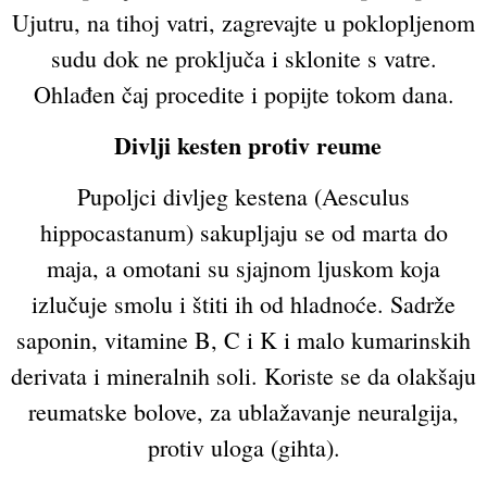
Ujutru, na tihoj vatri, zagrevajte u poklopljenom
sudu dok ne proključa i sklonite s vatre.
Ohlađen čaj procedite i popijte tokom dana.
Divlji kesten protiv reume
Pupoljci divljeg kestena (Aesculus
hippocastanum) sakupljaju se od marta do
maja, a omotani su sjajnom ljuskom koja
izlučuje smolu i štiti ih od hladnoće. Sadrže
saponin, vitamine B, C i K i malo kumarinskih
derivata i mineralnih soli. Koriste se da olakšaju
reumatske bolove, za ublažavanje neuralgija,
protiv uloga (gihta).