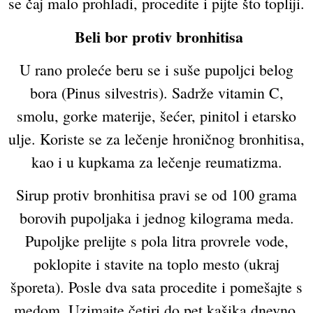
se čaj malo prohladi, procedite i pijte što topliji.
Beli bor protiv bronhitisa
U rano proleće beru se i suše pupoljci belog
bora (Pinus silvestris). Sadrže vitamin C,
smolu, gorke materije, šećer, pinitol i etarsko
ulje. Koriste se za lečenje hroničnog bronhitisa,
kao i u kupkama za lečenje reumatizma.
Sirup protiv bronhitisa pravi se od 100 grama
borovih pupoljaka i jednog kilograma meda.
Pupoljke prelijte s pola litra provrele vode,
poklopite i stavite na toplo mesto (ukraj
šporeta). Posle dva sata procedite i pomešajte s
medom. Uzimajte četiri do pet kašika dnevno.