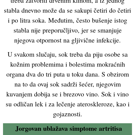
treba zatvoriti drvenim klinom, a iz jednog
stabla dnevno može da se sakupi četiri do četiri
i po litra soka. Međutim, često bušenje istog
stabla nije preporučljivo, jer se smanjuje
njegova otpornost na gljivične infekcije.
U svakom slučaju, sok treba da piju osobe sa
kožnim problemima i bolestima mokraćnih
organa dva do tri puta u toku dana. S obzirom
na to da ovaj sok sadrži šećer, njegovim
kuvanjem dobija se i brezovo vino. Sok i vino
su odličan lek i za lečenje ateroskleroze, kao i
gojaznosti.
Jorgovan ublažava simptome artritisa