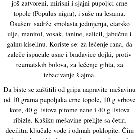
još zatvoreni, mirisni i sjajni pupoljci crne
topole (Populus nigra), i suše na lesama.
Osušeni sadrže smolasta jedinjenja, etarsko
ulje, manitol, vosak, tanine, salicil, jabučnu i
galnu kiselinu. Koriste se: za lečenje rana, da
zaleče ispucale usne i bradavice dojki, protiv
reumatskih bolova, za lečenje gihta, za
izbacivanje šlajma.
Da biste se zaštitili od gripa napravite mešavinu
od 10 grama pupoljaka crne topole, 10 g vrbove
kore, 40 g listova pitome nane i 40 g listova
ribizle. Kašiku mešavine prelijte sa četiri
decilitra ključale vode i odmah poklopite. Čim