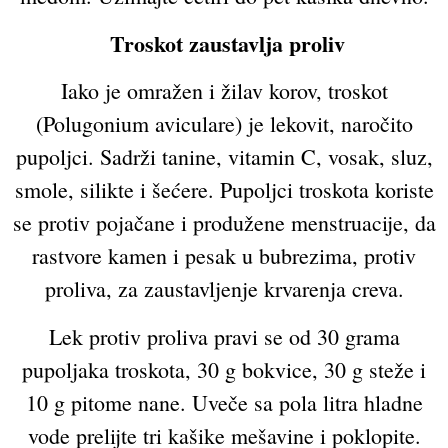
Troskot zaustavlja proliv
Iako je omražen i žilav korov, troskot
(Polugonium aviculare) je lekovit, naročito
pupoljci. Sadrži tanine, vitamin C, vosak, sluz,
smole, silikte i šećere. Pupoljci troskota koriste
se protiv pojačane i produžene menstruacije, da
rastvore kamen i pesak u bubrezima, protiv
proliva, za zaustavljenje krvarenja creva.
Lek protiv proliva pravi se od 30 grama
pupoljaka troskota, 30 g bokvice, 30 g steže i
10 g pitome nane. Uveče sa pola litra hladne
vode prelijte tri kašike mešavine i poklopite.