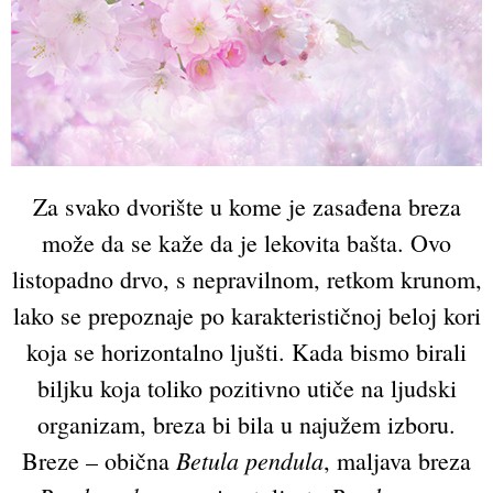
Za svako dvorište u kome je zasađena breza
može da se kaže da je lekovita bašta. Ovo
listopadno drvo, s nepravilnom, retkom krunom,
lako se prepoznaje po karakterističnoj beloj kori
koja se horizontalno ljušti. Kada bismo birali
biljku koja toliko pozitivno utiče na ljudski
organizam, breza bi bila u najužem izboru.
Betula pendula
Breze – obična
, maljava breza