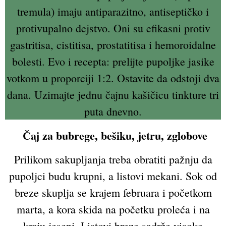
tremula) imaju antiparazitno, antiseptičko i
protivupalno dejstvo. Oni su efikasni protiv
gastritisa, cistitisa, prostatitisa i hemoroidalne
bolesti. Evo i recepta: prelijte pupoljke jasike
votkom u proporciji 1:2. Ostavite da odstoji dva
dana. Uzimajte jednu čajnu kašičicu tinkture tri
puta dnevno.
Čaj za bubrege, bešiku, jetru, zglobove
Prilikom sakupljanja treba obratiti pažnju da
pupoljci budu krupni, a listovi mekani. Sok od
breze skuplja se krajem februara i početkom
marta, a kora skida na početku proleća i na
kraju jeseni. Listovi breze sadrže visoke