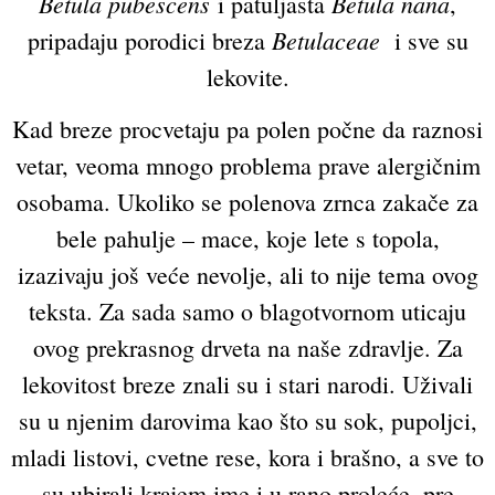
Betula pubescens
Betula nana
i patuljasta
,
Betulaceae
pripadaju porodici breza
i sve su
lekovite.
Kad breze procvetaju pa polen počne da raznosi
vetar, veoma mnogo problema prave alergičnim
osobama. Ukoliko se polenova zrnca zakače za
bele pahulje – mace, koje lete s topola,
izazivaju još veće nevolje, ali to nije tema ovog
teksta. Za sada samo o blagotvornom uticaju
ovog prekrasnog drveta na naše zdravlje. Za
lekovitost breze znali su i stari narodi. Uživali
su u njenim darovima kao što su sok, pupoljci,
mladi listovi, cvetne rese, kora i brašno, a sve to
su ubirali krajem ime i u rano proleće, pre