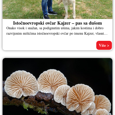
Istočnoevropski ovčar Kajzer – pas sa dušom
Onako visok i snažan, sa podignutim ušima, jakim kostima i dobro
razvijenim mišićima istočnoevropski ovčar po imenu Kajzer, vlasnika
Aleksandra
Više >