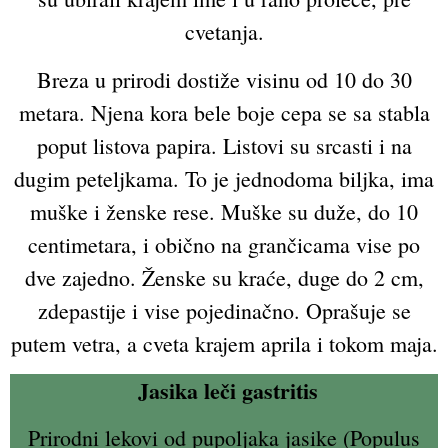
cvetanja.
Breza u prirodi dostiže visinu od 10 do 30
metara. Njena kora bele boje cepa se sa stabla
poput listova papira. Listovi su srcasti i na
dugim peteljkama. To je jednodoma biljka, ima
muške i ženske rese. Muške su duže, do 10
centimetara, i obično na grančicama vise po
dve zajedno. Ženske su kraće, duge do 2 cm,
zdepastije i vise pojedinačno. Oprašuje se
putem vetra, a cveta krajem aprila i tokom maja.
Jasika leči gastritis
Prirodni lekovi od pupoljaka jasike (Populus