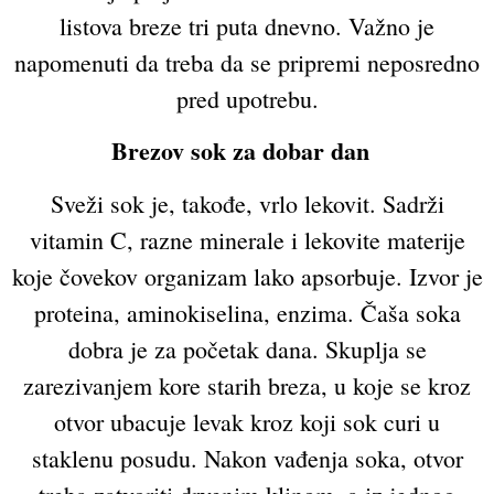
listova breze tri puta dnevno. Važno je
napomenuti da treba da se pripremi neposredno
pred upotrebu.
Brezov sok za dobar dan
Sveži sok je, takođe, vrlo lekovit. Sadrži
vitamin C, razne minerale i lekovite materije
koje čovekov organizam lako apsorbuje. Izvor je
proteina, aminokiselina, enzima. Čaša soka
dobra je za početak dana. Skuplja se
zarezivanjem kore starih breza, u koje se kroz
otvor ubacuje levak kroz koji sok curi u
staklenu posudu. Nakon vađenja soka, otvor