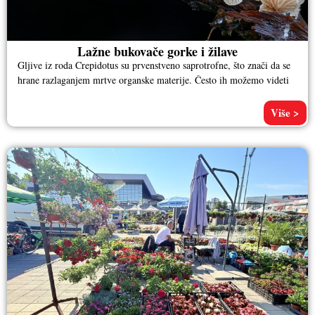
Lažne bukovače gorke i žilave
Gljive iz roda Crepidotus su prvenstveno saprotrofne, što znači da se
hrane razlaganjem mrtve organske materije. Često ih možemo videti
Više >