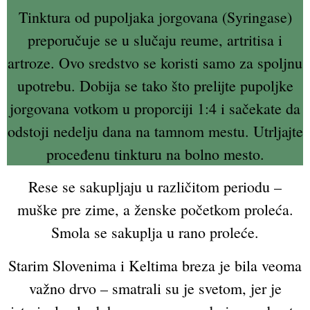
Tinktura od pupoljaka jorgovana (Syringase)
preporučuje se u slučaju reume, artritisa i
artroze. Ovo sredstvo se koristi samo za spoljnu
upotrebu. Dobija se tako što prelijte pupoljke
jorgovana votkom u proporciji 1:4 i sačekate da
odstoji nedelju dana na tamnom mestu. Utrljajte
proceđenu tinkturu na bolno mesto.
Rese se sakupljaju u različitom periodu –
muške pre zime, a ženske početkom proleća.
Smola se sakuplja u rano proleće.
Starim Slovenima i Keltima breza je bila veoma
važno drvo – smatrali su je svetom, jer je