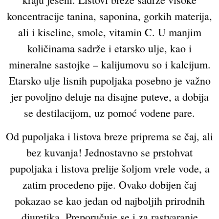
koncentracije tanina, saponina, gorkih materija,
ali i kiseline, smole, vitamin C. U manjim
količinama sadrže i etarsko ulje, kao i
mineralne sastojke – kalijumovu so i kalcijum.
Etarsko ulje lisnih pupoljaka posebno je važno
jer povoljno deluje na disajne puteve, a dobija
se destilacijom, uz pomoć vodene pare.
Od pupoljaka i listova breze priprema se čaj, ali
bez kuvanja! Jednostavno se prstohvat
pupoljaka i listova prelije šoljom vrele vode, a
zatim proceđeno pije. Ovako dobijen čaj
pokazao se kao jedan od najboljih prirodnih
diuretika. Preporučuje se i za rastvaranje