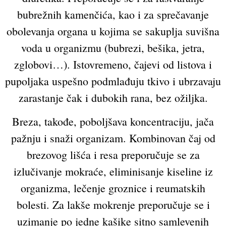
bubrežnih kamenčića, kao i za sprečavanje
obolevanja organa u kojima se sakuplja suvišna
voda u organizmu (bubrezi, bešika, jetra,
zglobovi…). Istovremeno, čajevi od listova i
pupoljaka uspešno podmlađuju tkivo i ubrzavaju
zarastanje čak i dubokih rana, bez ožiljka.
Breza, takođe, poboljšava koncentraciju, jača
pažnju i snaži organizam. Kombinovan čaj od
brezovog lišća i resa preporučuje se za
izlučivanje mokraće, eliminisanje kiseline iz
organizma, lečenje groznice i reumatskih
bolesti. Za lakše mokrenje preporučuje se i
uzimanje po jedne kašike sitno samlevenih