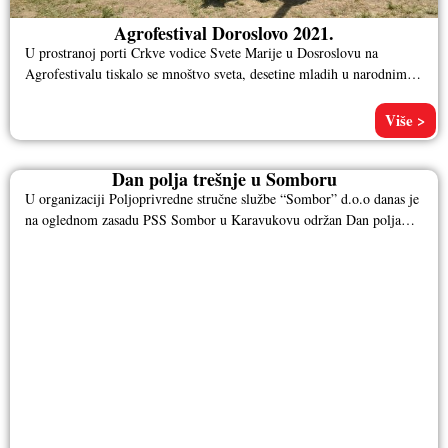
Agrofestival Doroslovo 2021.
U prostranoj porti Crkve vodice Svete Marije u Dosroslovu na
Agrofestivalu tiskalo se mnoštvo sveta, desetine mladih u narodnim
nošnjama,
Više >
Dan polja trešnje u Somboru
U organizaciji Poljoprivredne stručne službe “Sombor” d.o.o danas je
na oglednom zasadu PSS Sombor u Karavukovu održan Dan polja
trešnje.