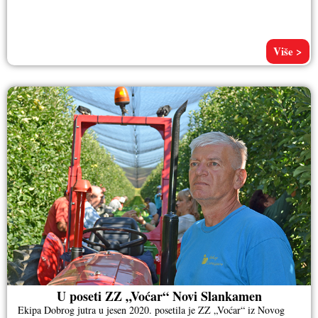
Više >
U poseti ZZ „Voćar“ Novi Slankamen
Ekipa Dobrog jutra u jesen 2020. posetila je ZZ „Voćar“ iz Novog