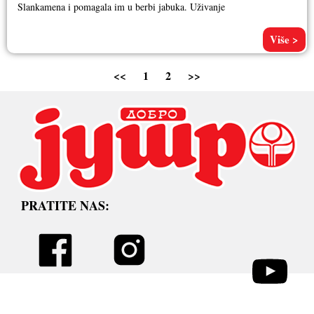
Slankamena i pomagala im u berbi jabuka. Uživanje
Više >
<<
1
2
>>
PRATITE NAS: