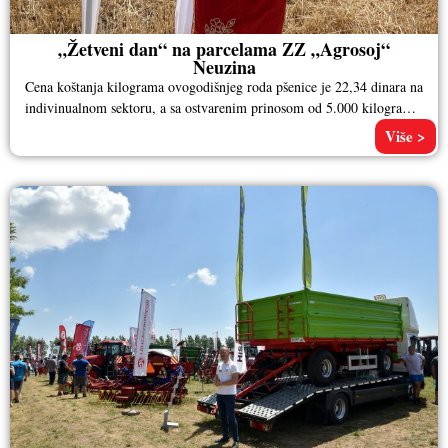
„Žetveni dan“ na parcelama ZZ „Agrosoj“
Neuzina
Cena koštanja kilograma ovogodišnjeg roda pšenice je 22,34 dinara na
indivinualnom sektoru, a sa ostvarenim prinosom od 5.000 kilograma
po
Više >