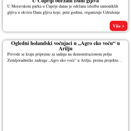
U Ćupriji održani Dani gljiva
U Moravskom parku u Ćupriji danas je održana izložba samoniklih
gljiva u okviru Dana gljiva koje, petu godinu, organizuje Udruženje
Više >
Ogledni holandski voćnjaci u „Agro eko voću“ u
Arilju
Privode se kraju pripreme za sadnju na demonstracionom polju
Zemljoradničke zadruge „Agro eko voće“ u Arilju, prema projektu
Vlade Kraljevine