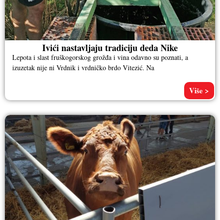
Ivići nastavljaju tradiciju deda Nike
Lepota i slast fruškogorskog grožđa i vina odavno su poznati, a
izuzetak nije ni Vrdnik i vrdničko brdo Vitezić. Na
Više >