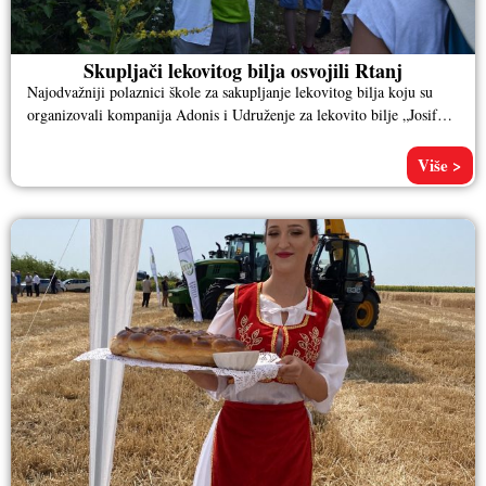
Skupljači lekovitog bilja osvojili Rtanj
Najodvažniji polaznici škole za sakupljanje lekovitog bilja koju su
organizovali kompanija Adonis i Udruženje za lekovito bilje „Josif
Pančić“ popeli
Više >