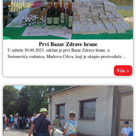
Prvi Bazar Zdrave hrane
U subotu 30.09.2023. održan je prvi Bazar Zdrave hrane, u
Sretenovića vodenica, Markova Crkva, koji je okupio proizvođače
zdrave hrane,
Više >