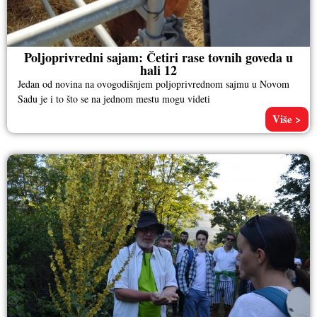
Poljoprivredni sajam: Četiri rase tovnih goveda u
hali 12
Jedan od novina na ovogodišnjem poljoprivrednom sajmu u Novom
Sadu je i to što se na jednom mestu mogu videti
Više >