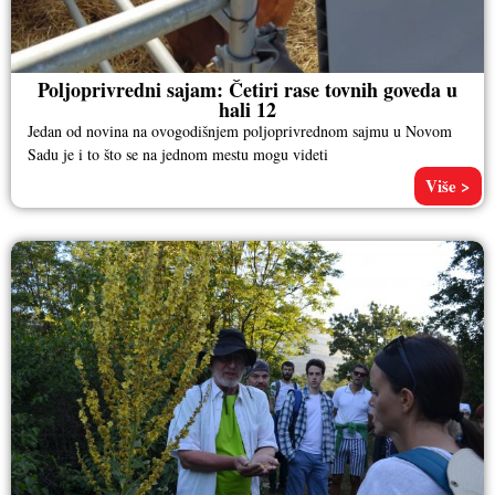
Poljoprivredni sajam: Četiri rase tovnih goveda u
hali 12
Jedan od novina na ovogodišnjem poljoprivrednom sajmu u Novom
Sadu je i to što se na jednom mestu mogu videti
Više >