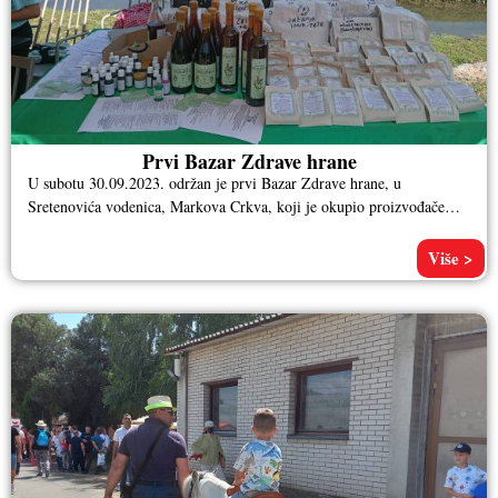
Prvi Bazar Zdrave hrane
U subotu 30.09.2023. održan je prvi Bazar Zdrave hrane, u
Sretenovića vodenica, Markova Crkva, koji je okupio proizvođače
zdrave hrane,
Više >