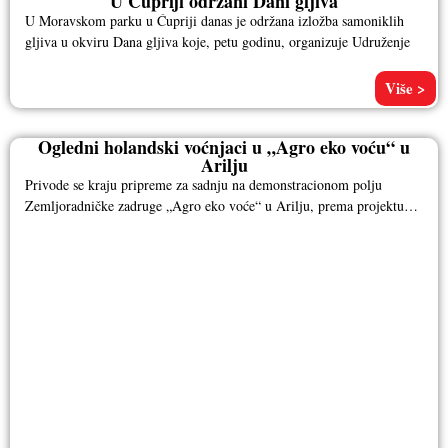
U Ćupriji održani Dani gljiva
U Moravskom parku u Ćupriji danas je održana izložba samoniklih
gljiva u okviru Dana gljiva koje, petu godinu, organizuje Udruženje
Više >
Ogledni holandski voćnjaci u „Agro eko voću“ u
Arilju
Privode se kraju pripreme za sadnju na demonstracionom polju
Zemljoradničke zadruge „Agro eko voće“ u Arilju, prema projektu
Vlade Kraljevine