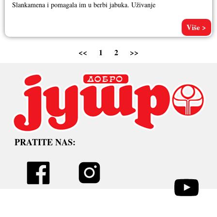
Slankamena i pomagala im u berbi jabuka. Uživanje
Više >
<<
1
2
>>
PRATITE NAS: