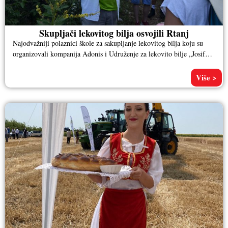
Skupljači lekovitog bilja osvojili Rtanj
Najodvažniji polaznici škole za sakupljanje lekovitog bilja koju su
organizovali kompanija Adonis i Udruženje za lekovito bilje „Josif
Pančić“ popeli
Više >