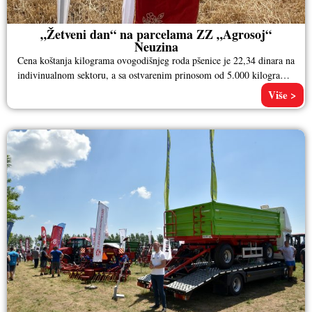
„Žetveni dan“ na parcelama ZZ „Agrosoj“
Neuzina
Cena koštanja kilograma ovogodišnjeg roda pšenice je 22,34 dinara na
indivinualnom sektoru, a sa ostvarenim prinosom od 5.000 kilograma
po
Više >