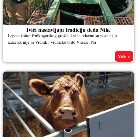
Ivići nastavljaju tradiciju deda Nike
Lepota i slast fruškogorskog grožđa i vina odavno su poznati, a
izuzetak nije ni Vrdnik i vrdničko brdo Vitezić. Na
Više >