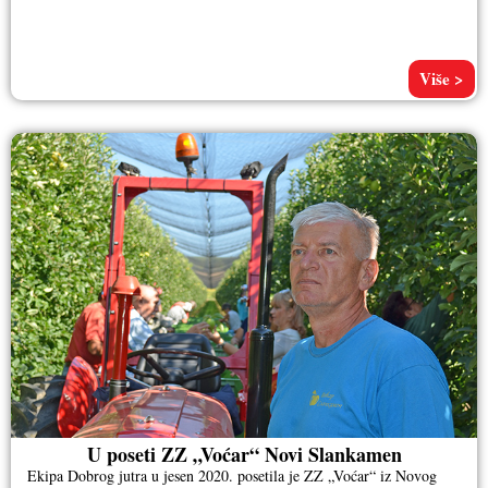
Više >
U poseti ZZ „Voćar“ Novi Slankamen
Ekipa Dobrog jutra u jesen 2020. posetila je ZZ „Voćar“ iz Novog