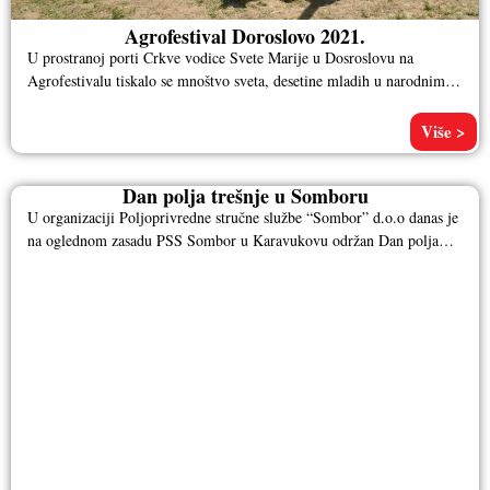
Agrofestival Doroslovo 2021.
U prostranoj porti Crkve vodice Svete Marije u Dosroslovu na
Agrofestivalu tiskalo se mnoštvo sveta, desetine mladih u narodnim
nošnjama,
Više >
Dan polja trešnje u Somboru
U organizaciji Poljoprivredne stručne službe “Sombor” d.o.o danas je
na oglednom zasadu PSS Sombor u Karavukovu održan Dan polja
trešnje.