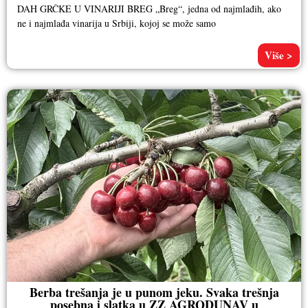
DAH GRČKE U VINARIJI BREG „Breg“, jedna od najmlađih, ako
ne i najmlađa vinarija u Srbiji, kojoj se može samo
Više >
Berba trešanja je u punom jeku. Svaka trešnja
posebna i slatka u ZZ AGRODUNAV u