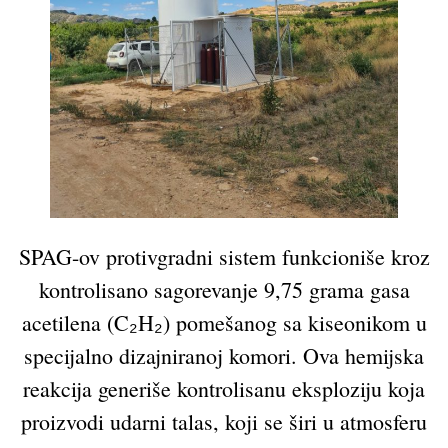
SPAG-ov protivgradni sistem funkcioniše kroz
kontrolisano sagorevanje 9,75 grama gasa
acetilena (C₂H₂) pomešanog sa kiseonikom u
specijalno dizajniranoj komori. Ova hemijska
reakcija generiše kontrolisanu eksploziju koja
proizvodi udarni talas, koji se širi u atmosferu