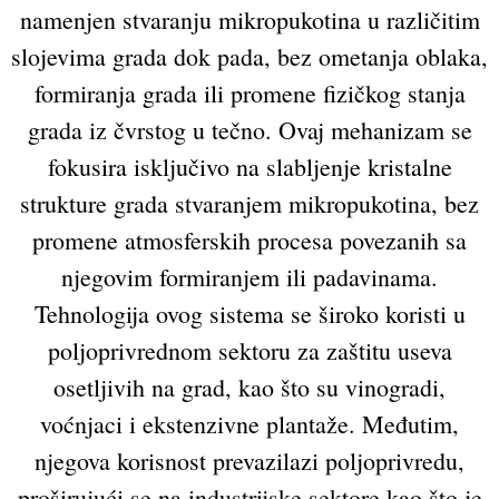
namenjen stvaranju mikropukotina u različitim
slojevima grada dok pada, bez ometanja oblaka,
formiranja grada ili promene fizičkog stanja
grada iz čvrstog u tečno. Ovaj mehanizam se
fokusira isključivo na slabljenje kristalne
strukture grada stvaranjem mikropukotina, bez
promene atmosferskih procesa povezanih sa
njegovim formiranjem ili padavinama.
Tehnologija ovog sistema se široko koristi u
poljoprivrednom sektoru za zaštitu useva
osetljivih na grad, kao što su vinogradi,
voćnjaci i ekstenzivne plantaže. Međutim,
njegova korisnost prevazilazi poljoprivredu,
proširujući se na industrijske sektore kao što je