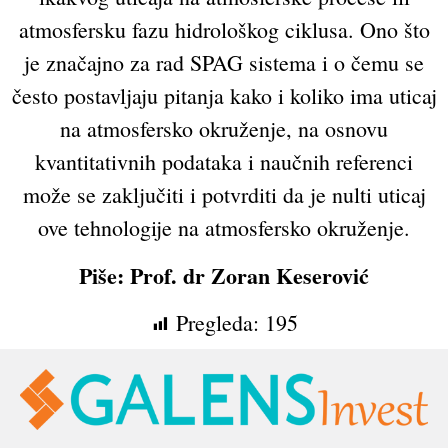
atmosfersku fazu hidrološkog ciklusa. Ono što
je značajno za rad SPAG sistema i o čemu se
često postavljaju pitanja kako i koliko ima uticaj
na atmosfersko okruženje, na osnovu
kvantitativnih podataka i naučnih referenci
može se zaključiti i potvrditi da je nulti uticaj
ove tehnologije na atmosfersko okruženje.
Piše: Prof. dr Zoran Keserović
Pregleda:
195