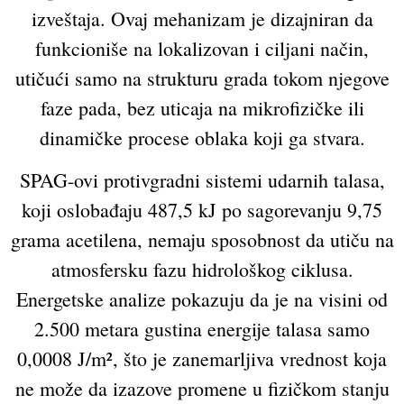
izveštaja. Ovaj mehanizam je dizajniran da
funkcioniše na lokalizovan i ciljani način,
utičući samo na strukturu grada tokom njegove
faze pada, bez uticaja na mikrofizičke ili
dinamičke procese oblaka koji ga stvara.
SPAG-ovi protivgradni sistemi udarnih talasa,
koji oslobađaju 487,5 kJ po sagorevanju 9,75
grama acetilena, nemaju sposobnost da utiču na
atmosfersku fazu hidrološkog ciklusa.
Energetske analize pokazuju da je na visini od
2.500 metara gustina energije talasa samo
0,0008 J/m², što je zanemarljiva vrednost koja
ne može da izazove promene u fizičkom stanju