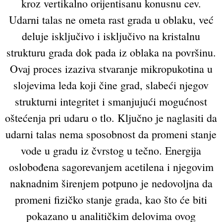
kroz vertikalno orijentisanu konusnu cev.
Udarni talas ne ometa rast grada u oblaku, već
deluje isključivo i isključivo na kristalnu
strukturu grada dok pada iz oblaka na površinu.
Ovaj proces izaziva stvaranje mikropukotina u
slojevima leda koji čine grad, slabeći njegov
strukturni integritet i smanjujući mogućnost
oštećenja pri udaru o tlo. Ključno je naglasiti da
udarni talas nema sposobnost da promeni stanje
vode u gradu iz čvrstog u tečno. Energija
oslobođena sagorevanjem acetilena i njegovim
naknadnim širenjem potpuno je nedovoljna da
promeni fizičko stanje grada, kao što će biti
pokazano u analitičkim delovima ovog