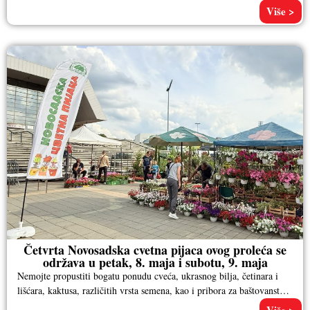
Više >
Četvrta Novosadska cvetna pijaca ovog proleća se
održava u petak, 8. maja i subotu, 9. maja
Nemojte propustiti bogatu ponudu cveća, ukrasnog bilja, četinara i
lišćara, kaktusa, različitih vrsta semena, kao i pribora za baštovanstvo.
Pored