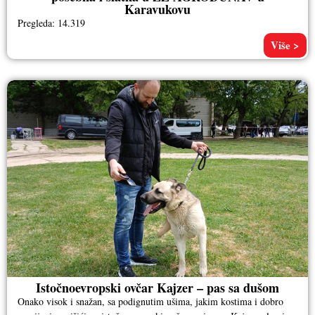
Karavukovu
Pregleda: 14.319
Više >
Istočnoevropski ovčar Kajzer – pas sa dušom
Onako visok i snažan, sa podignutim ušima, jakim kostima i dobro