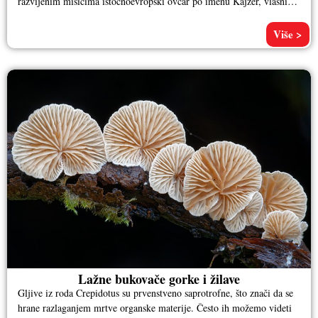
razvijenim mišićima istočnoevropski ovčar po imenu Kajzer, vlasnika
Aleksandra
Više >
Lažne bukovače gorke i žilave
Gljive iz roda Crepidotus su prvenstveno saprotrofne, što znači da se
hrane razlaganjem mrtve organske materije. Često ih možemo videti