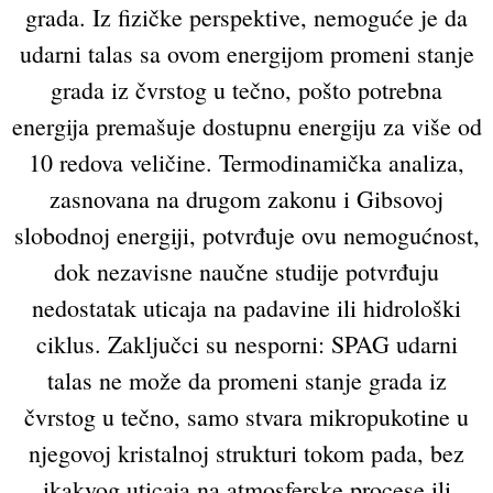
grada. Iz fizičke perspektive, nemoguće je da
udarni talas sa ovom energijom promeni stanje
grada iz čvrstog u tečno, pošto potrebna
energija premašuje dostupnu energiju za više od
10 redova veličine. Termodinamička analiza,
zasnovana na drugom zakonu i Gibsovoj
slobodnoj energiji, potvrđuje ovu nemogućnost,
dok nezavisne naučne studije potvrđuju
nedostatak uticaja na padavine ili hidrološki
ciklus. Zaključci su nesporni: SPAG udarni
talas ne može da promeni stanje grada iz
čvrstog u tečno, samo stvara mikropukotine u
njegovoj kristalnoj strukturi tokom pada, bez
ikakvog uticaja na atmosferske procese ili