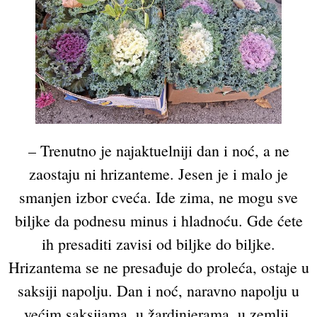
– Trenutno je najaktuelniji dan i noć, a ne
zaostaju ni hrizanteme. Jesen je i malo je
smanjen izbor cveća. Ide zima, ne mogu sve
biljke da podnesu minus i hladnoću. Gde ćete
ih presaditi zavisi od biljke do biljke.
Hrizantema se ne presađuje do proleća, ostaje u
saksiji napolju. Dan i noć, naravno napolju u
većim saksijama, u žardinjerama, u zemlji,