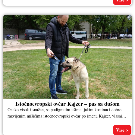
Istočnoevropski ovčar Kajzer – pas sa dušom
Onako visok i snažan, sa podignutim ušima, jakim kostima i dobro
razvijenim mišićima istočnoevropski ovčar po imenu Kajzer, vlasnika
Aleksandra
Više >