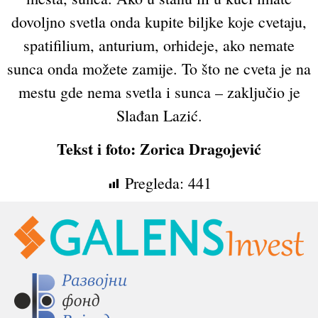
dovoljno svetla onda kupite biljke koje cvetaju,
spatifilium, anturium, orhideje, ako nemate
sunca onda možete zamije. To što ne cveta je na
mestu gde nema svetla i sunca – zaključio je
Slađan Lazić.
Tekst i foto: Zorica Dragojević
Pregleda:
441