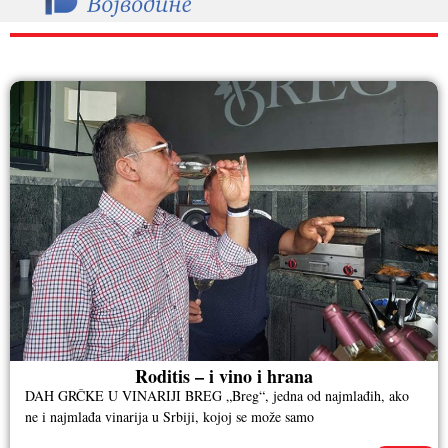
RAZNO
Roditis – i vino i hrana
DAH GRČKE U VINARIJI BREG „Breg“, jedna od najmlađih, ako
ne i najmlađa vinarija u Srbiji, kojoj se može samo