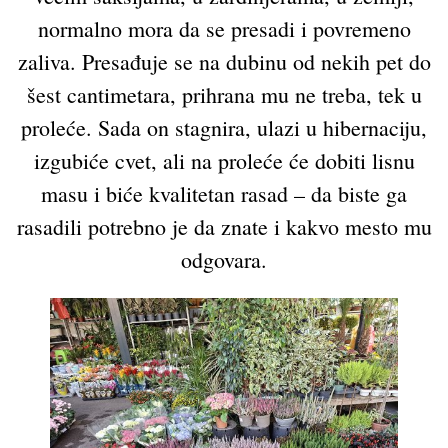
normalno mora da se presadi i povremeno
zaliva. Presađuje se na dubinu od nekih pet do
šest cantimetara, prihrana mu ne treba, tek u
proleće. Sada on stagnira, ulazi u hibernaciju,
izgubiće cvet, ali na proleće će dobiti lisnu
masu i biće kvalitetan rasad – da biste ga
rasadili potrebno je da znate i kakvo mesto mu
odgovara.