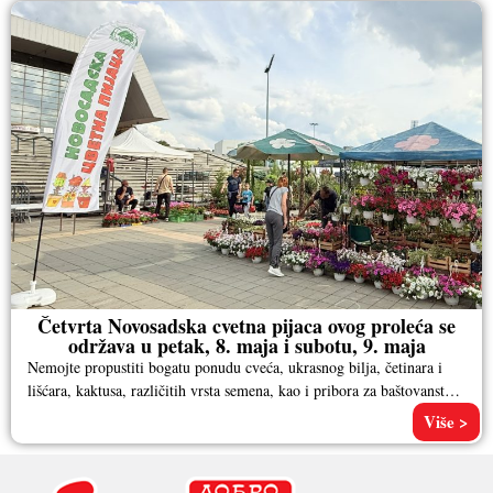
Četvrta Novosadska cvetna pijaca ovog proleća se
održava u petak, 8. maja i subotu, 9. maja
Nemojte propustiti bogatu ponudu cveća, ukrasnog bilja, četinara i
lišćara, kaktusa, različitih vrsta semena, kao i pribora za baštovanstvo.
Pored
Više >