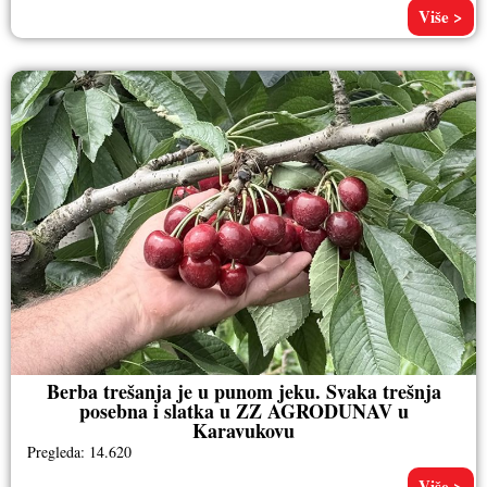
Više >
Berba trešanja je u punom jeku. Svaka trešnja
posebna i slatka u ZZ AGRODUNAV u
Karavukovu
Pregleda: 14.620
Više >