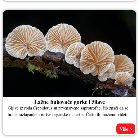
Lažne bukovače gorke i žilave
Gljive iz roda Crepidotus su prvenstveno saprotrofne, što znači da se
hrane razlaganjem mrtve organske materije. Često ih možemo videti
Više >