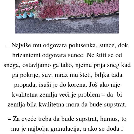
– Najviše mu odgovara polusenka, sunce, dok
hrizantemi odgovara sunce. Ne štiti se od
snega, ostavljamo ga tako, njemu prija sneg kad
ga pokrije, suvi mraz mu šteti, biljka tada
propada, isuši je do korena. Još ako nije
kvalitetna zemlja veći je problem – da bi
zemlja bila kvalitetna mora da bude supstrat.
– Za cveće treba da bude supstrat, humus, to
mu je najbolja granulacija, a ako se doda i