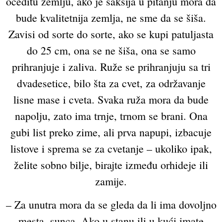
oceditu zemlju, ako je saksija u pitanju mora da
bude kvalitetnija zemlja, ne sme da se šiša.
Zavisi od sorte do sorte, ako se kupi patuljasta
do 25 cm, ona se ne šiša, ona se samo
prihranjuje i zaliva. Ruže se prihranjuju sa tri
dvadesetice, bilo šta za cvet, za održavanje
lisne mase i cveta. Svaka ruža mora da bude
napolju, zato ima trnje, trnom se brani. Ona
gubi list preko zime, ali prva napupi, izbacuje
listove i sprema se za cvetanje – ukoliko ipak,
želite sobno bilje, birajte između orhideje ili
zamije.
– Za unutra mora da se gleda da li ima dovoljno
mesta, sunca. Ako u stanu ili u kući imate