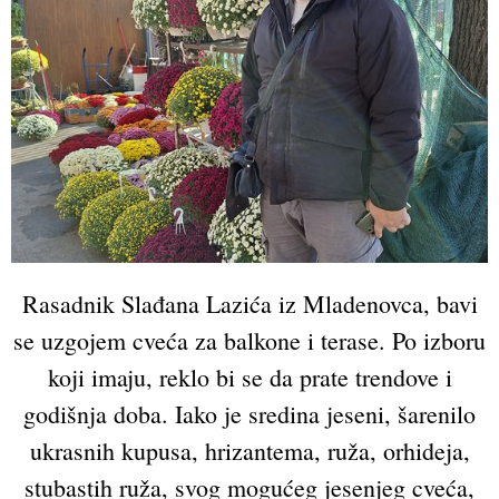
Rasadnik Slađana Lazića iz Mladenovca, bavi
se uzgojem cveća za balkone i terase. Po izboru
koji imaju, reklo bi se da prate trendove i
godišnja doba. Iako je sredina jeseni, šarenilo
ukrasnih kupusa, hrizantema, ruža, orhideja,
stubastih ruža, svog mogućeg jesenjeg cveća,