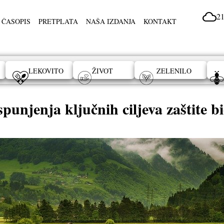
21
 ČASOPIS
PRETPLATA
NAŠA IZDANJA
KONTAKT
LEKOVITO
ŽIVOT
ZELENILO
punjenja ključnih ciljeva zaštite bi