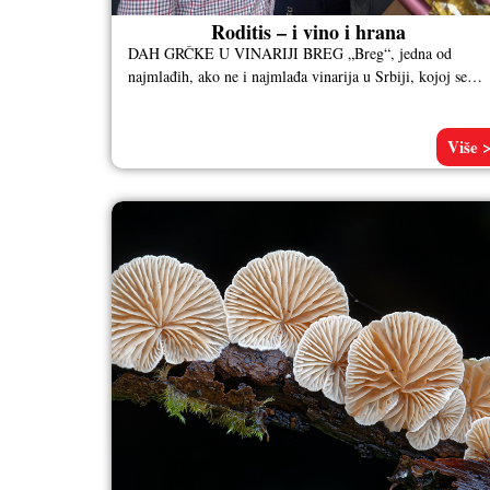
Roditis – i vino i hrana
DAH GRČKE U VINARIJI BREG „Breg“, jedna od
najmlađih, ako ne i najmlađa vinarija u Srbiji, kojoj se
može samo
Više 