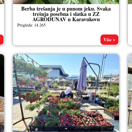
Berba trešanja je u punom jeku. Svaka
trešnja posebna i slatka u ZZ
AGRODUNAV u Karavukovu
Pregleda: 14.265
>
Više >