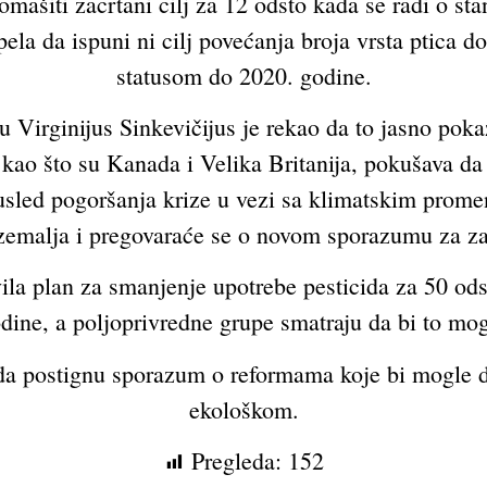
mašiti zacrtani cilj za 12 odsto kada se radi o sta
pela da ispuni ni cilj povećanja broja vrsta ptica
statusom do 2020. godine.
Virginijus Sinkevičijus je rekao da to jasno pokaz
ao što su Kanada i Velika Britanija, pokušava da 
 usled pogoršanja krize u vezi sa klimatskim prome
zemalja i pregovaraće se o novom sporazumu za zaš
ila plan za smanjenje upotrebe pesticida za 50 ods
dine, a poljoprivredne grupe smatraju da bi to mog
 postignu sporazum o reformama koje bi mogle da
ekološkom.
Pregleda:
152