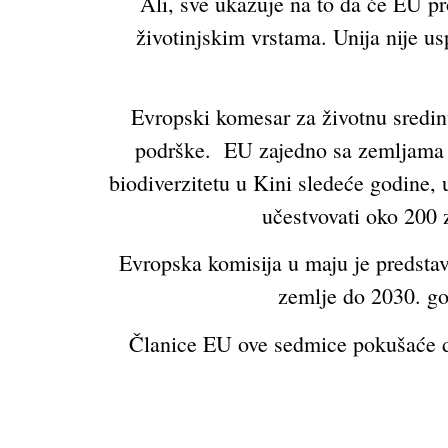
Ali, sve ukazuje na to da će EU pro
životinjskim vrstama. Unija nije us
Evropski komesar za životnu sredinu 
podrške. EU zajedno sa zemljama k
biodiverzitetu u Kini sledeće godine,
učestvovati oko 200 
Evropska komisija u maju je predstav
zemlje do 2030. go
Članice EU ove sedmice pokušaće da