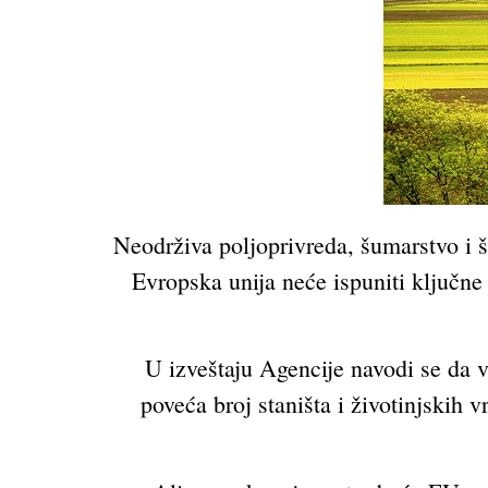
Neodrživa poljoprivreda, šumarstvo i ši
Evropska unija neće ispuniti ključne 
U izveštaju Agencije navodi se da ve
poveća broj staništa i životinjskih