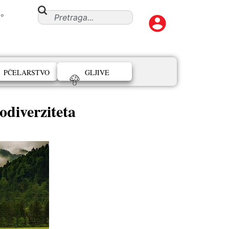
°
PČELARSTVO
GLJIVE
odiverziteta