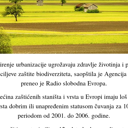
renje urbanizacije ugrožavaju zdravlje životinja i p
ciljeve zaštite biodiverziteta, saopštila je Agencij
preneo je Radio slobodna Evropa.
ćina zaštićenih staništa i vrsta u Evropi imaju loš
 vrsta dobrim ili unapređenim statusom čuvanja za 1
periodom od 2001. do 2006. godine.