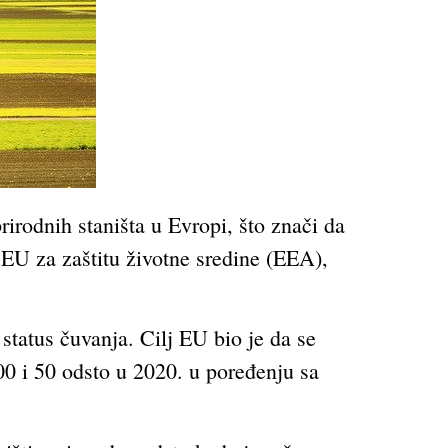
rirodnih staništa u Evropi, što znači da
a EU za zaštitu životne sredine (EEA),
 status čuvanja. Cilj EU bio je da se
00 i 50 odsto u 2020. u poređenju sa