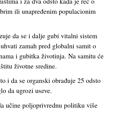
ništima i za dva odsto kada je reč o
 dobrim ili unapređenim populacionim
uje da se i dalje gubi vitalni sistem
uhvati zamah pred globalni samit o
nama i gubitka životinja. Na samitu će
titu životne sredine.
to i da se organski obrađuje 25 odsto
lo da ugrozi useve.
 učine poljoprivrednu politiku više