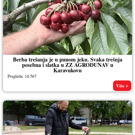
Berba trešanja je u punom jeku. Svaka trešnja
posebna i slatka u ZZ AGRODUNAV u
Karavukovu
Pregleda: 14.567
Više >