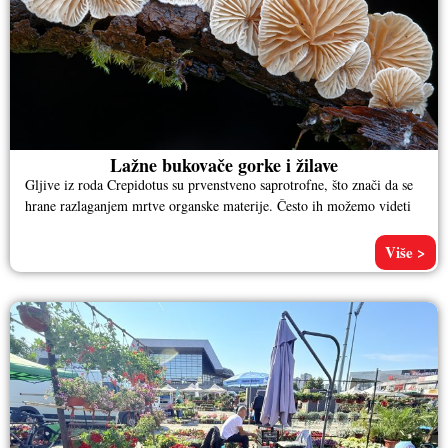
Lažne bukovače gorke i žilave
Gljive iz roda Crepidotus su prvenstveno saprotrofne, što znači da se
hrane razlaganjem mrtve organske materije. Često ih možemo videti
Više >