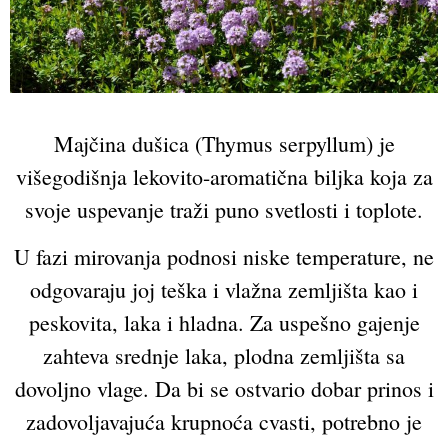
Majčina dušica (Thymus serpyllum) je
višegodišnja lekovito-aromatična biljka koja za
svoje uspevanje traži puno svetlosti i toplote.
U fazi mirovanja podnosi niske temperature, ne
odgovaraju joj teška i vlažna zemljišta kao i
peskovita, laka i hladna. Za uspešno gajenje
zahteva srednje laka, plodna zemljišta sa
dovoljno vlage. Da bi se ostvario dobar prinos i
zadovoljavajuća krupnoća cvasti, potrebno je