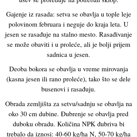
Gajenje iz rasada: setva se obavlja u tople leje
polovinom februara i neguje do kraja leta. U
jesen se rasađuje na stalno mesto. Rasađivanje
se može obaviti i u proleće, ali je bolji prijem
sadnica u jesen.
Deoba bokora se obavlja u vreme mirovanja
(kasna jesen ili rano proleće), tako što se dele
busenovi i rasađuju.
Obrada zemljišta za setvu/sadnju se obavlja na
oko 30 cm dubine. Đubrenje se obavlja pred
duboku obradu. Količina NPK đubriva bi
trebalo da iznosi: 40-60 kg/ha N, 50-70 kg/ha