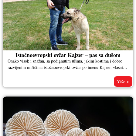
Istočnoevropski ovčar Kajzer – pas sa dušom
Onako visok i snažan, sa podignutim ušima, jakim kostima i dobro
razvijenim mišićima istočnoevropski ovčar po imenu Kajzer, vlasnika
Aleksandra
Više >