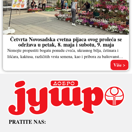
Četvrta Novosadska cvetna pijaca ovog proleća se
održava u petak, 8. maja i subotu, 9. maja
Nemojte propustiti bogatu ponudu cveća, ukrasnog bilja, četinara i
lišćara, kaktusa, različitih vrsta semena, kao i pribora za baštovanstvo.
Pored
Više >
PRATITE NAS: