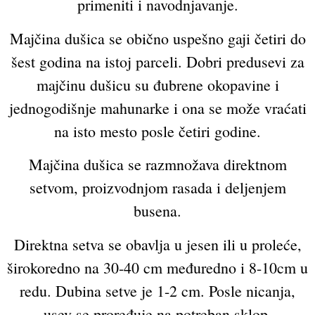
primeniti i navodnjavanje.
Majčina dušica se obično uspešno gaji četiri do
šest godina na istoj parceli. Dobri predusevi za
majčinu dušicu su đubrene okopavine i
jednogodišnje mahunarke i ona se može vraćati
na isto mesto posle četiri godine.
Majčina dušica se razmnožava direktnom
setvom, proizvodnjom rasada i deljenjem
busena.
Direktna setva se obavlja u jesen ili u proleće,
širokoredno na 30-40 cm međuredno i 8-10cm u
redu. Dubina setve je 1-2 cm. Posle nicanja,
usev se proređuje na potreban sklop.