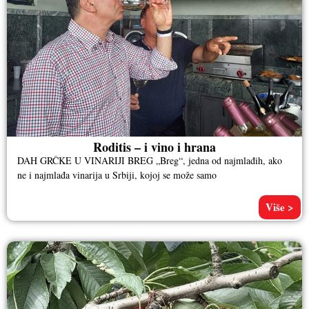
Roditis – i vino i hrana
DAH GRČKE U VINARIJI BREG „Breg“, jedna od najmlađih, ako
ne i najmlađa vinarija u Srbiji, kojoj se može samo
Više >