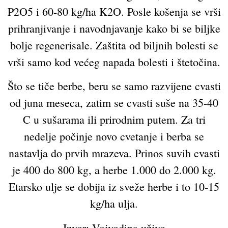
P2O5 i 60-80 kg/ha K2O. Posle košenja se vrši
prihranjivanje i navodnjavanje kako bi se biljke
bolje regenerisale. Zaštita od biljnih bolesti se
vrši samo kod većeg napada bolesti i štetočina.
Što se tiče berbe, beru se samo razvijene cvasti
od juna meseca, zatim se cvasti suše na 35-40
C u sušarama ili prirodnim putem. Za tri
nedelje počinje novo cvetanje i berba se
nastavlja do prvih mrazeva. Prinos suvih cvasti
je 400 do 800 kg, a herbe 1.000 do 2.000 kg.
Etarsko ulje se dobija iz sveže herbe i to 10-15
kg/ha ulja.
Izvor: Vojvodina uživo