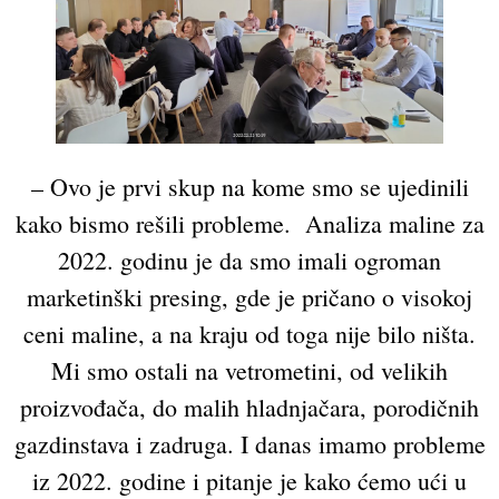
– Ovo je prvi skup na kome smo se ujedinili
kako bismo rešili probleme. Analiza maline za
2022. godinu je da smo imali ogroman
marketinški presing, gde je pričano o visokoj
ceni maline, a na kraju od toga nije bilo ništa.
Mi smo ostali na vetrometini, od velikih
proizvođača, do malih hladnjačara, porodičnih
gazdinstava i zadruga. I danas imamo probleme
iz 2022. godine i pitanje je kako ćemo ući u