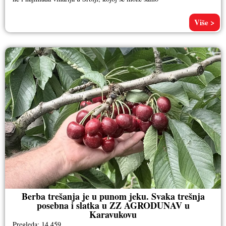
Više >
Berba trešanja je u punom jeku. Svaka trešnja
posebna i slatka u ZZ AGRODUNAV u
Karavukovu
Pregleda: 14.459