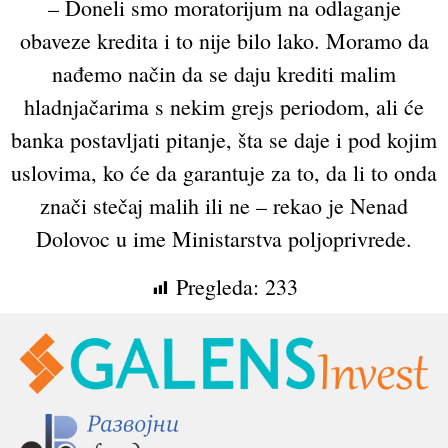
– Doneli smo moratorijum na odlaganje
obaveze kredita i to nije bilo lako. Moramo da
nađemo način da se daju krediti malim
hladnjačarima s nekim grejs periodom, ali će
banka postavljati pitanje, šta se daje i pod kojim
uslovima, ko će da garantuje za to, da li to onda
znači stečaj malih ili ne – rekao je Nenad
Dolovoc u ime Ministarstva poljoprivrede.
Pregleda:
233