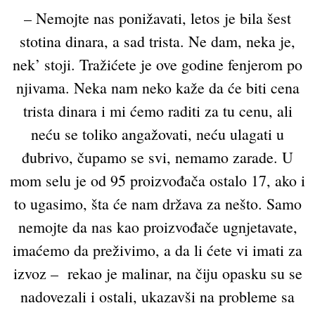
– Nemojte nas ponižavati, letos je bila šest
stotina dinara, a sad trista. Ne dam, neka je,
nek’ stoji. Tražićete je ove godine fenjerom po
njivama. Neka nam neko kaže da će biti cena
trista dinara i mi ćemo raditi za tu cenu, ali
neću se toliko angažovati, neću ulagati u
đubrivo, čupamo se svi, nemamo zarade. U
mom selu je od 95 proizvođača ostalo 17, ako i
to ugasimo, šta će nam država za nešto. Samo
nemojte da nas kao proizvođače ugnjetavate,
imaćemo da preživimo, a da li ćete vi imati za
izvoz – rekao je malinar, na čiju opasku su se
nadovezali i ostali, ukazavši na probleme sa