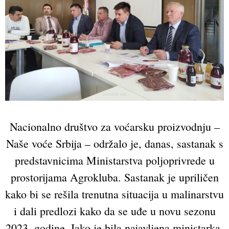
Nacionalno društvo za voćarsku proizvodnju –
Naše voće Srbija – održalo je, danas, sastanak s
predstavnicima Ministarstva poljoprivrede u
prostorijama Agrokluba. Sastanak je upriličen
kako bi se rešila trenutna situacija u malinarstvu
i dali predlozi kako da se uđe u novu sezonu
2023. godine. Iako je bila najavljena ministarka,