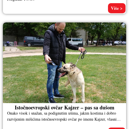
Više >
Istočnoevropski ovčar Kajzer – pas sa dušom
Onako visok i snažan, sa podignutim ušima, jakim kostima i dobro
razvijenim mišićima istočnoevropski ovčar po imenu Kajzer, vlasnika
Aleksandra