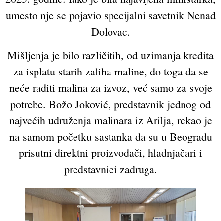
umesto nje se pojavio specijalni savetnik Nenad
Dolovac.
Mišljenja je bilo različitih, od uzimanja kredita
za isplatu starih zaliha maline, do toga da se
neće raditi malina za izvoz, već samo za svoje
potrebe. Božo Joković, predstavnik jednog od
najvećih udruženja malinara iz Arilja, rekao je
na samom početku sastanka da su u Beogradu
prisutni direktni proizvođači, hladnjačari i
predstavnici zadruga.