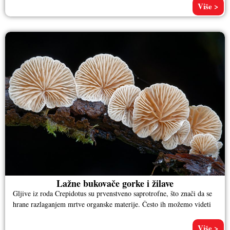
Više >
Lažne bukovače gorke i žilave
Gljive iz roda Crepidotus su prvenstveno saprotrofne, što znači da se
hrane razlaganjem mrtve organske materije. Često ih možemo videti
Više >