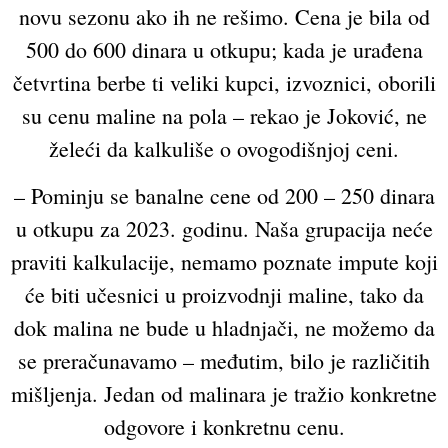
novu sezonu ako ih ne rešimo. Cena je bila od
500 do 600 dinara u otkupu; kada je urađena
četvrtina berbe ti veliki kupci, izvoznici, oborili
su cenu maline na pola – rekao je Joković, ne
želeći da kalkuliše o ovogodišnjoj ceni.
– Pominju se banalne cene od 200 – 250 dinara
u otkupu za 2023. godinu. Naša grupacija neće
praviti kalkulacije, nemamo poznate impute koji
će biti učesnici u proizvodnji maline, tako da
dok malina ne bude u hladnjači, ne možemo da
se preračunavamo – međutim, bilo je različitih
mišljenja. Jedan od malinara je tražio konkretne
odgovore i konkretnu cenu.