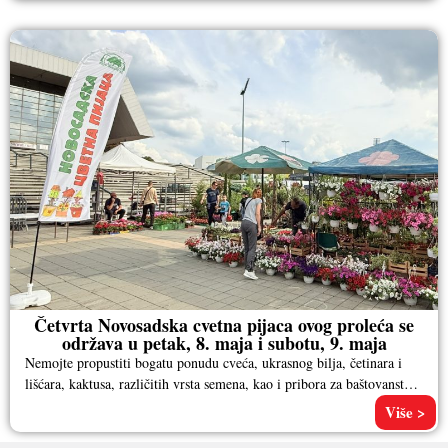
Četvrta Novosadska cvetna pijaca ovog proleća se
održava u petak, 8. maja i subotu, 9. maja
Nemojte propustiti bogatu ponudu cveća, ukrasnog bilja, četinara i
lišćara, kaktusa, različitih vrsta semena, kao i pribora za baštovanstvo.
Pored
Više >