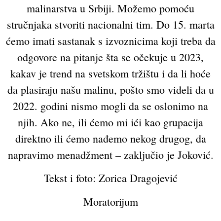
malinarstva u Srbiji. Možemo pomoću
stručnjaka stvoriti nacionalni tim. Do 15. marta
ćemo imati sastanak s izvoznicima koji treba da
odgovore na pitanje šta se očekuje u 2023,
kakav je trend na svetskom tržištu i da li hoće
da plasiraju našu malinu, pošto smo videli da u
2022. godini nismo mogli da se oslonimo na
njih. Ako ne, ili ćemo mi ići kao grupacija
direktno ili ćemo nađemo nekog drugog, da
napravimo menadžment – zaključio je Joković.
Tekst i foto: Zorica Dragojević
Moratorijum