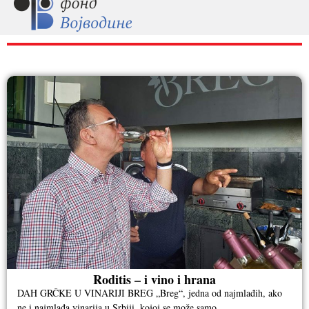
RAZNO
Roditis – i vino i hrana
DAH GRČKE U VINARIJI BREG „Breg“, jedna od najmlađih, ako
ne i najmlađa vinarija u Srbiji, kojoj se može samo